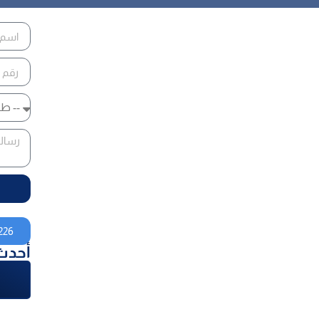
226
أحدث