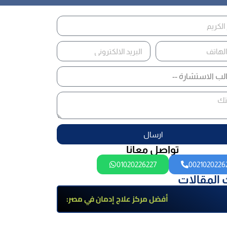
ارسال
تواصل معانا
01020226227
0021020226
 المقالات
أفضل مركز علاج إدمان في مصر:
برامج علاج معتمدة وتعافي آمن