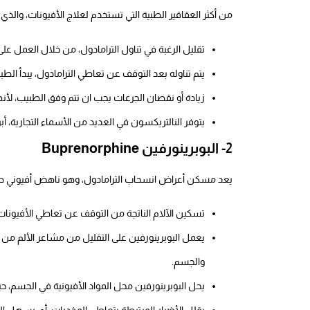
من أكثر العقاقير الطبية التي تستخدم لعلاج الأفيونات، والذي
تقليل الرغبة في تناول الترامادول، من خلال العمل ع
يتم تناوله بعد التوقف عن تعاطي الترامادول، يبدأ الطب
زيادة أو نقصان الجرعات يجب ان تتم وفق الطبيب، لأن
يتوفر النالتريكسون في العديد من الأسماء التجارية، أ
2- البوبرينورفين Buprenorphine
يعد مسكن أعراض انسحاب الترامادول، وهو ناهض أفيوني ط
تسكين الآلام الناتجة من التوقف عن تعاطي الأفيونات
يعمل البوبرينورفين على التقليل من مشاعر الألم من خ
والجسم.
يحل البوبرينورفين محل المواد الأفيونية في الجسم،
يقلل الأضرار المرتبطة بتعاطي المخدرات، أي يسهل 