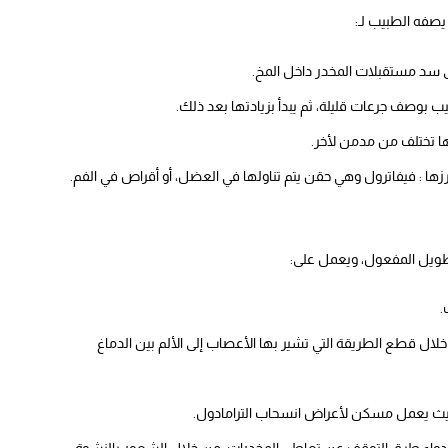
 يصفه الطبيب لـ:
لى سد مستقبلات المخدر داخل المخ.
يب بوصف جرعات قليلة، ثم يبدأ بزيادتها بعد ذلك.
ها تختلف من مدمن لأخر.
برزها : فيفاترول وهي حقن يتم تناولها في العضل، أو أقراص في الفم.
ويل المفعول، ويعمل على:
.
لال قطع الطريقة التي تشير بها الأعصاب إلى الألم بين الدماغ
 حيث يعمل مسكن لأعراض انسحاب الترامادول.
الدواء طرق التوقف عن تعاطي المخدرات، من خلال الشعور بالنشوة