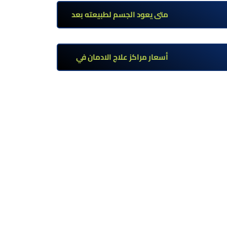
تحت إشراف طبي
متى يعود الجسم لطبيعته بعد
ترك مخدر الآيس؟ مراحل التعافي
والعوامل المؤثرة
أسعار مراكز علاج الادمان في
مصر: كم تبلغ التكلفة وما الذي
يشمله سعر العلاج؟