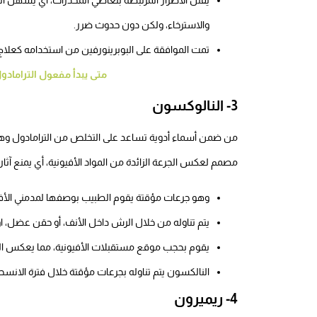
والاسترخاء، ولكن دون حدوث ضرر.
تمت الموافقة على البوبرينورفين من استخدامه كعلاج
متى يبدأ مفعول الترامادو
3- النالوكسون
من ضمن أسماء أدوية تساعد على التخلص من الترامادول وهو ع
مصمم لعكس الجرعة الزائدة من المواد الأفيونية، أي يمنع آثارها
وهو جرعات مؤقتة يقوم الطبيب بوصفها لمدمني الأفيو
يتم تناوله من خلال الرش داخل الأنف، أو حقن عضل، او
يقوم بحجب موقع مستقبلات الأفيونية، مما يعكس التأثي
النالكسون يتم تناوله بجرعات مؤقتة خلال فترة الانسحاب
4- ريميرون