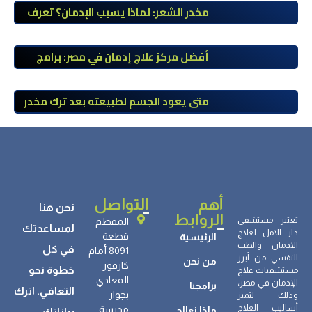
مخدر الشعر: لماذا يسبب الإدمان؟ تعرف
على أضراره وأعراضه وطرق العلاج
أفضل مركز علاج إدمان في مصر: برامج
علاج معتمدة وتعافي آمن تحت إشراف
طبي
متى يعود الجسم لطبيعته بعد ترك مخدر
الآيس؟ مراحل التعافي والعوامل المؤثرة
أهم
التواصل
نحن هنا
الروابط
تعتبر مستشفى
المقطم
لمساعدتك
دار الامل لعلاج
قطعة
الرئيسية
الادمان والطب
في كل
8091 أمام
النفسي من أبرز
من نحن
كارفور
خطوة نحو
مستشفيات علاج
المعادي
الإدمان في مصر،
برامجنا
التعافي. اترك
بجوار
وذلك لتميز
أساليب العلاج
مدرسة
ماذا نعالج
بياناتك