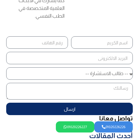
كما يشارك في الأبحاث
العلمية المتخصصة في
الطب النفسي.
ارسال
تواصل معانا
01020226227
01020226226
أحدث المقالات