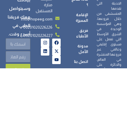
الحديثة التي
؟
منارة
وسيتواصل
تقدمها
المستقبل
المتسشفى من
الإقامة
معك فريقنا
info@hopeeg.com
خلال فروعها،
المميزة
وهي المؤسسة
الطبي في
00201020226226
الوحيدة في
فريق
أسرع وقت.
الشرق الأوسط
00201020226227
الأطباء
التي تعمل على
مستوى إقليمي
مدونة
وعالمي عبر
الأمل
فروعها المنتشرة
في العالم،
اتصل بنا
والحائزة على
إرسال
جائزة أفضل
مجتمع علاجي
لعام 2023/2025.
جميع الحقوق محفوظة © مستشفى الأمل للطب النفسي وعلاج الإدمان
2026