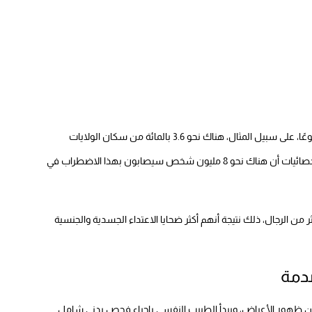
يعد اضطراب ما بعد الصدمة أحد أكثر الاضطرابات العقلية شيوعًا، على سبيل المثال، هناك نحو 3.6 بالمائة من سكان الولايات
المتحدة مصابين باضطراب ما بعد الصدمة، وأشارت إحدى الإحصائيات أن هناك نحو 8 مليون شخص سيصابون بهذا الاضطراب في
من الرجال، ذلك نتيجة أنهم أكثر ضحايا الاعتداء الجسدية والجنسية
دمة
 ظهور الأعراض، ويبدأ الطبيب النفسي بإجراء فحص بدني شامل