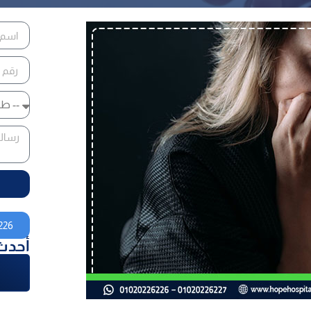
226
أحدث