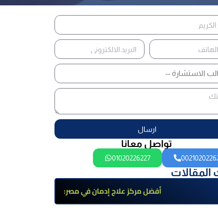
ارسال
تواصل معانا
01020226227
0021020226
 المقالات
أفضل مركز علاج إدمان في مصر:
برامج علاج معتمدة وتعافي آمن