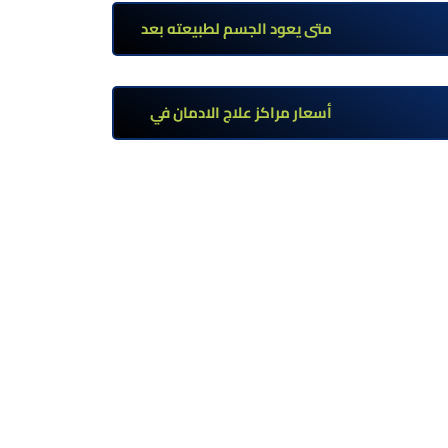
تحت إشراف طبي
متى يعود الجسم لطبيعته بعد
ترك مخدر الآيس؟ مراحل التعافي
والعوامل المؤثرة
أسعار مراكز علاج الادمان في
مصر: كم تبلغ التكلفة وما الذي
يشمله سعر العلاج؟