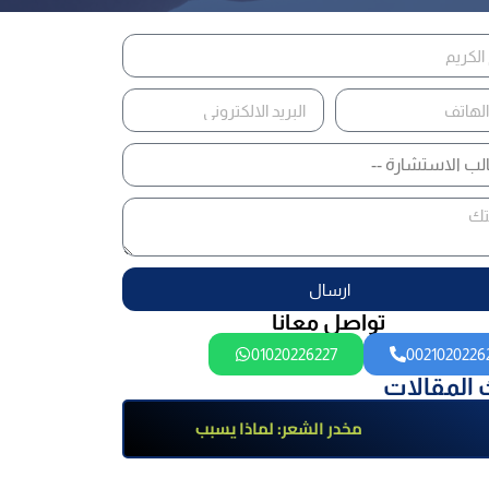
ارسال
تواصل معانا
01020226227
0021020226
 المقالات
مخدر الشعر: لماذا يسبب
الإدمان؟ تعرف على أضراره