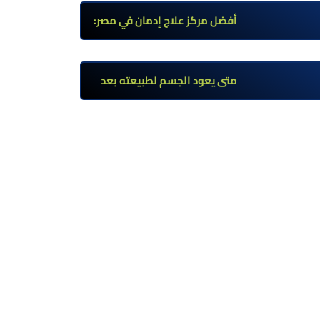
وأعراضه وطرق العلاج
أفضل مركز علاج إدمان في مصر:
برامج علاج معتمدة وتعافي آمن
تحت إشراف طبي
متى يعود الجسم لطبيعته بعد
ترك مخدر الآيس؟ مراحل التعافي
والعوامل المؤثرة