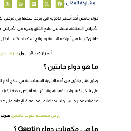
مشاركة المقال :
دواء جابتين
أحد أشهر الأدوية التي يتردد اسمها بين مرضى ال
الأمراض المختلفة، فضلا عن علاج القلق وغيره من الأمراض، 
جابتين؟، وما هي أعراضه الجانبية وموانع استخدامه؟، إجابة كل
أسرار وحقائق حول
تجربتي مع 
ما هو دواء جابتين ؟
يعتبر عقار جابتين من أهم الادوية المستخدمة في علاج آلام
على شكل كبسولات فموية، وتتوافر منه أقراص بعدة تركيزات،
مكونات عقار جابتين و استخداماته المختلفة ؟، للإجابة على هذا 
زوجي يستخدم حبوب جابنتين
تعرف على اهم 6 علا
ما هي مكونات دواء Gaptin ؟