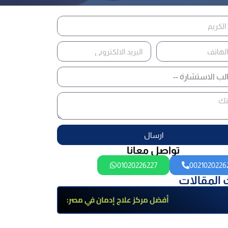
ارسال
تواصل معانا
01020226227
0021020226
 المقالات
أفضل مركز علاج إدمان في مصر:
برامج علاج معتمدة وتعافي آمن