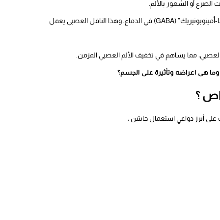
 الصرع أو الشعور بالألم.
يزيد الجابنتين من تركيز ناقل عصبي يسمى “حمض جاما-أمينوبوتيريك” (GABA) في الدماغ، وهذا الناقل العصبي يعمل
العصبي، مما يساهم في تخفيف الألم العصبي المزمن.
ما هى اعراضه وتأثيرة على الجسم؟
اص ؟
على أبرز دواعي استعمال جابتين :