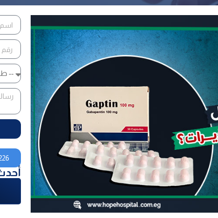
226
أحدث