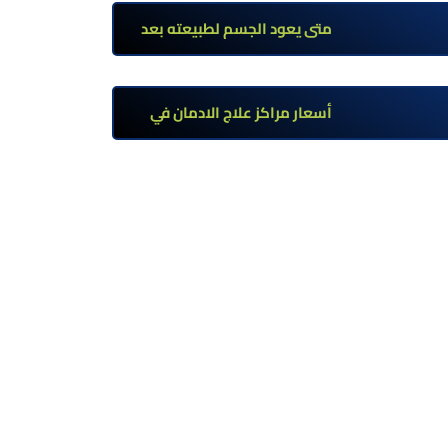
تحت إشراف طبي
متى يعود الجسم لطبيعته بعد
ترك مخدر الآيس؟ مراحل التعافي
والعوامل المؤثرة
أسعار مراكز علاج الادمان في
مصر: كم تبلغ التكلفة وما الذي
يشمله سعر العلاج؟