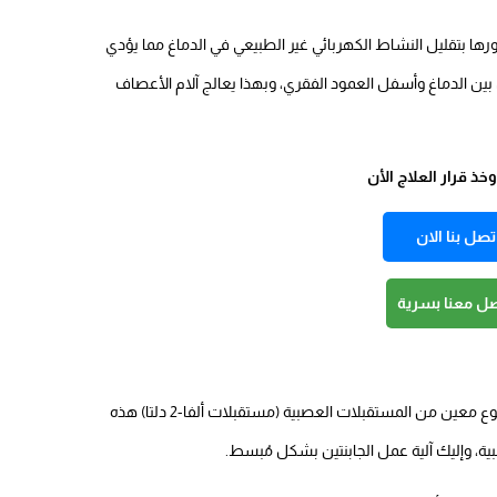
دورها بتقليل النشاط الكهربائي غير الطبيعي في الدماغ مما يؤدي
 بين الدماغ وأسفل العمود الفقري، وبهذا يعالج آلام الأعصاف
ذ قرار العلاج الأن
تصل بنا الان
صل معنا بسرية
على الجهاز العصبي المركزي، وتحديدًا على نوع معين من المستقبلات العصبية (مستقبلات ألفا-2 دلتا) هذه
بية، وإليك آلية عمل الجابنتين بشكل مُبسط.