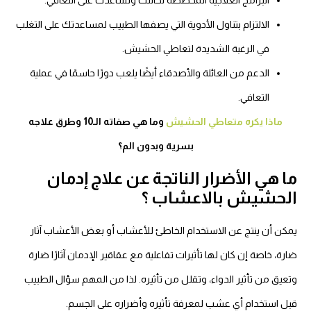
البرامج العلاجية المُخصصة لحالتك وتُساعدك على التعافي.
الالتزام بتناول الأدوية التي يصفها الطبيب لمساعدتك على التغلب
في الرغبة الشديدة لتعاطي الحشيش.
الدعم من العائلة والأصدقاء أيضًا يلعب دورًا حاسمًا في عملية
التعافي.
ماذا يكره متعاطي الحشيش
وما هي صفاته الـ10 وطرق علاجه
بسرية وبدون الم؟
ما هي الأضرار الناتجة عن علاج إدمان
الحشيش بالاعشاب ؟
يمكن أن ينتج عن الاستخدام الخاطئ للأعشاب أو بعض الأعشاب آثار
ضارة، خاصة إن كان لها تأثيرات تفاعلية مع عقاقير الإدمان آثارًا ضارة
وتعيق من تأثير الدواء، وتقلل من تأثيره. لذا من المهم سؤال الطبيب
قبل استخدام أي عشب لمعرفة تأثيره وأضراره على الجسم.