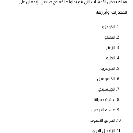
هناك بعض الأعشاب التي يتم تداولها كعلاج طبيعي للإدمان على
المخدرات، وأبرزها:
الكودزو.
النعناع.
الزعتر.
الحلبة.
المرمرية.
الكاموميل.
الجينسينج.
عشبة دميانة.
عشبة الناردين.
الخربق الأسود.
الزنجبيل البري.