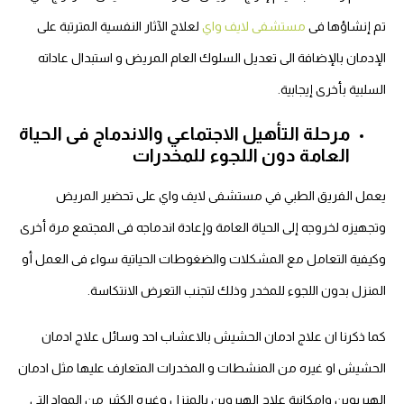
تم إنشاؤها فى
مستشفى لايف واي
لعلاج الآثار النفسية المترتبة على
الإدمان بالإضافة الى تعديل السلوك العام المريض و استبدال عاداته
السلبية بأخرى إيجابية.
مرحلة التأهيل الاجتماعي والاندماج فى الحياة
العامة دون اللجوء للمخدرات
يعمل الفريق الطبي في مستشفى لايف واي على تحضير المريض
وتجهيزه لخروجه إلى الحياة العامة وإعادة اندماجه فى المجتمع مرة أخرى
وكيفية التعامل مع المشكلات والضغوطات الحياتية سواء فى العمل أو
المنزل بدون اللجوء للمخدر وذلك لتجنب التعرض الانتكاسة.
كما ذكرنا ان علاج ادمان الحشيش بالاعشاب احد وسائل علاج ادمان
الحشيش او غيره من المنشطات و المخدرات المتعارف عليها مثل ادمان
الهيريوين وامكانية علاج الهيروين بالمنزل وغيره الكثير من المواد التى