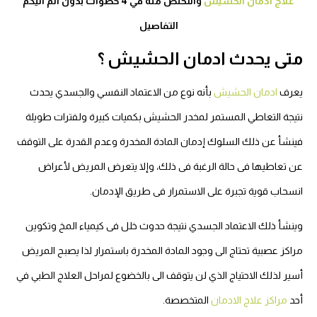
علاج ادمان الحشيش
والتخلص منه في 4 خطوات بدون ألم اليكم
التفاصيل
متى يحدث ادمان الحشيش ؟
يعرف
ادمان الحشيش
بأنه نوع من الاعتماد النفسي والجسدي يحدث
نتيجة التعاطي المستمر لمخدر الحشيش بكميات كبيرة ولفترات طويلة
فينشأ عن ذلك السلوك إدمان المادة المخدرة وعدم القدرة على التوقف
عن تعاطيها فى حالة الرغبة فى ذلك، وإلا يتعرض المريض لأعراض
انسحاب قوية تجبرة على الاستمرار فى طريق الإدمان.
وينشأ ذلك الاعتماد الجسدي نتيجة حدوث خلل فى كيمياء المخ وتكوين
مراكز عصبية تحتاج الى وجود المادة المخدرة باستمرار لذا يصبح المريض
أسير لذلك الاحتياج الذي لن يتوقف الى بالخضوع لمراحل العلاج الطبي في
أحد
مراكز علاج الادمان
المتخصصة.