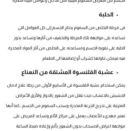
الجسم من التعرض للسموم البيئية مثل الدخان وعوامل البيئة الضارة.
الحلبة
فى مرحلة التخلص من السموم يحتاج الجسم إلى كل العوامل التي
تساعده على مواجهة تلك المرحلة والتخفيف من آثارها وتساعد بذور
الحلبة على تقوية الجسم ومساعدته على التخلص من آثار المواد المخدرة
فيه فيمكن تناولها كشراب أو إضافتها الى الطعام
عشبة القلنسوة المشتقة من النعناع
يمكن استخدام عشبة القلنسوة فى الأسابيع الأولى من رحلة علاج ادمان
الحشيش بالاعشاب حيث تقلل من الشعور بالدوار والأرق الأعراض
المترتبة على تدريج الجرعة المخدرة وسحب السموم من الجسم ، كما أنها
تعتبر مهديء للأعصاب يعمل على مراكز الألم وتساعد المريض على
مواجهة اعراض الانسحاب بدون الشعور بألم وإعادة ضبط الساعة