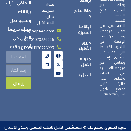
برامجنا
التعافي. اترك
بجوار
وذلك لتميز
أساليب العلاج
مدرسة
ماذا نعالج
بياناتك
الحديثة التي
؟
منارة
وسيتواصل
تقدمها
المستقبل
المتسشفى من
الإقامة
معك فريقنا
info@hopeeg.com
خلال فروعها،
المميزة
وهي المؤسسة
الطبي في
00201020226226
الوحيدة في
فريق
أسرع وقت.
الشرق الأوسط
00201020226227
الأطباء
التي تعمل على
مستوى إقليمي
مدونة
وعالمي عبر
الأمل
فروعها المنتشرة
في العالم،
اتصل بنا
والحائزة على
إرسال
جائزة أفضل
مجتمع علاجي
لعام 2023/2025.
جميع الحقوق محفوظة © مستشفى الأمل للطب النفسي وعلاج الإدمان