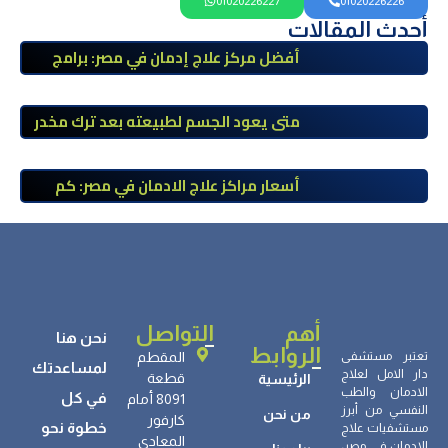
01020226227
01020226226
أحدث المقالات
أفضل مركز علاج إدمان في مصر: برامج
علاج معتمدة وتعافي آمن تحت إشراف
طبي
متى يعود الجسم لطبيعته بعد ترك مخدر
الآيس؟ مراحل التعافي والعوامل المؤثرة
أسعار مراكز علاج الادمان في مصر: كم
تبلغ التكلفة وما الذي يشمله سعر
العلاج؟
أهم
التواصل
نحن هنا
الروابط
تعتبر مستشفى
المقطم
لمساعدتك
دار الامل لعلاج
قطعة
الرئيسية
الادمان والطب
في كل
8091 أمام
النفسي من أبرز
من نحن
كارفور
خطوة نحو
مستشفيات علاج
المعادي
الإدمان في مصر،