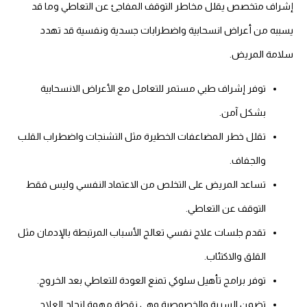
إشراف متخصص يقلل مخاطر التوقف المفاجئ عن التعاطي وما قد
يسببه من أعراض انسحابية واضطرابات جسدية ونفسية قد تهدد
سلامة المريض.
توفر إشراف طبي مستمر للتعامل مع الأعراض الانسحابية
بشكل آمن.
تقلل خطر المضاعفات الخطيرة مثل التشنجات واضطراب القلب
والجفاف.
تساعد المريض على التخلص من الاعتماد النفسي وليس فقط
التوقف عن التعاطي.
تقدم جلسات علاج نفسي تعالج الأسباب المرتبطة بالإدمان مثل
القلق والاكتئاب.
توفر برامج تأهيل سلوكي تمنع العودة للتعاطي بعد الخروج.
تضمن السرية والخصوصية وهي نقطة مهمة لنجاح العلاج.