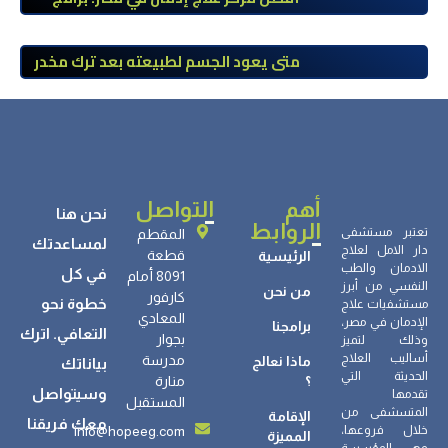
علاج معتمدة وتعافي آمن تحت إشراف
طبي
متى يعود الجسم لطبيعته بعد ترك مخدر
الآيس؟ مراحل التعافي والعوامل المؤثرة
أهم
التواصل
نحن هنا
الروابط
تعتبر مستشفى
المقطم
لمساعدتك
دار الامل لعلاج
قطعة
الرئيسية
الادمان والطب
في كل
8091 أمام
النفسي من أبرز
من نحن
كارفور
خطوة نحو
مستشفيات علاج
المعادي
الإدمان في مصر،
برامجنا
التعافي. اترك
بجوار
وذلك لتميز
أساليب العلاج
مدرسة
ماذا نعالج
بياناتك
الحديثة التي
؟
منارة
وسيتواصل
تقدمها
المستقبل
المتسشفى من
الإقامة
معك فريقنا
info@hopeeg.com
خلال فروعها،
المميزة