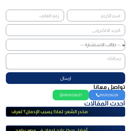
ارسال
تواصل معانا
01020226227
01020226226
أحدث المقالات
مخدر الشعر: لماذا يسبب الإدمان؟ تعرف
على أضراره وأعراضه وطرق العلاج
أفضل مركز علاج إدمان في مصر: برامج