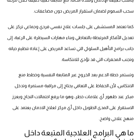
يناسب طبيعة الإدمان وشدة الحالة، مع متابعة طبية دقيقة خلال مرحلة
سحب السموم لضمان استقرار المريض دون مضاعفات.
كما تعتمد المستشفى على جلسات علاج نفسي فردي وجماعي تركز على
تعديل الأفكار المرتبطة بالتعاطي وبناء مهارات السيطرة على الرغبة، إلى
جانب برامج التأهيل السلوكي التي تساعد المريض على إعادة تنظيم حياته
وتجنب المحفزات التي قد تؤدي للانتكاسة.
وتستمر خطة الدعم بعد الخروج عبر المتابعة النفسية وخطط منع
الانتكاس، لأن الحفاظ على التعافي يحتاج إلى مراقبة مستمرة وتدخل
مبكر عند ظهور أي علامات خطر، وهو ما يرفع احتمالات النجاح ويعزز
الاستقرار على المدى الطويل داخل أي مركز لعلاج الادمان يعتمد على
منهج علاجي واضح.
ما هي البرامج العلاجية المتبعة داخل