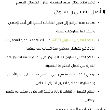
توفير نظام غذائي يدعم استعادة التوازن الكيميائي للجسم.
التأهيل النفسي والسلوكي
تهدف هذه البرامج إلى تغيير القناعات السلبية التي أدت للإدمان
واستبدالها بسلوكيات صحية.
العلاج المعرفي السلوكي (CBT)
: جلسات تهدف لتحديد المحفزات
التي تدفع للتعاطي ووضع استراتيجيات لمواجهتها.
العلاج الجدلي السلوكي (DBT): يركز على تنظيم الانفعالات وزيادة
القدرة على تحمل الضغوط النفسية.
برنامج الـ 12 خطوة: منهج روحي ونفسي يعتمد على دعم الأقران
والمشاركة الجماعية لتعزيز الالتزام بالتعافي.
العلاج التحفيزي: تقنيات لزيادة دافعية المريض واستعداده للتغيير
الإيجابي.
برامج الإقامة المتخصصة