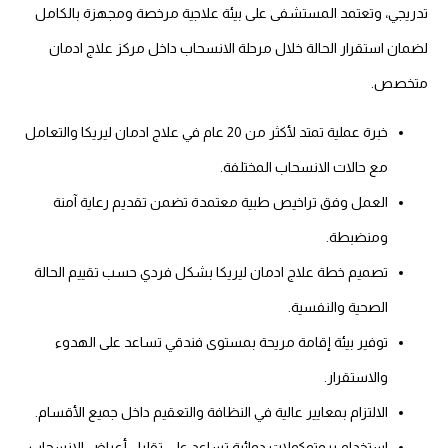
تدريجي، وتعتمد المستشفى على بيئة علاجية مرخصة ومجهزة بالكامل
لضمان استقرار الحالة خلال مرحلة الانسحاب داخل مركز علاج ادمان
متخصص.
خبرة عملية تمتد لأكثر من 20 عام في علاج ادمان ليريكا والتعامل
مع حالات الانسحاب المختلفة.
العمل وفق تراخيص طبية معتمدة تضمن تقديم رعاية آمنة
ومنضبطة.
تصميم خطة علاج ادمان ليريكا بشكل فردي حسب تقييم الحالة
الصحية والنفسية.
توفير بيئة إقامة مريحة بمستوى فندقي تساعد على الهدوء
والاستقرار.
الالتزام بمعايير عالية في النظافة والتعقيم داخل جميع الأقسام.
استخدام بروتوكولات دوائية تساعد على تقليل أعراض الانسحاب