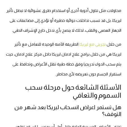
محاولات مثل تناول أدوية أخرى أو استخدام طرق عشوائية لا تبطل تأثير
ليريكا، بل قد تسبب تداخلات دوائية خطيرة أو تؤدي إلى مضاعفات على
الجهاز العصبي والقلب، لذلك لا ينصح بأي تدخل خارج الإشراف الطبي.
من خلال
تجربتي مع ليريكا
الطريقة الآمنة الوحيدة للتعامل مع تأثير
ليريكا هي من خلال برامج علاج ادمان ليريكا داخل مركز علاج ادمان، حيث
يتم سحب الدواء تدريجيا وفق خطة طبية تقلل الأعراض وتحافظ على
استقرار الجسم دون تعريضه لأي مخاطر.
الأسئلة الشائعة حول مرحلة سحب
السموم والتعافي
هل تستمر اعراض انسحاب ليريكا بعد شهر من
التوقف؟
تختفي الأعراض الجسدية الحادة خلال أول أسبوعين، لكن قد تظهر