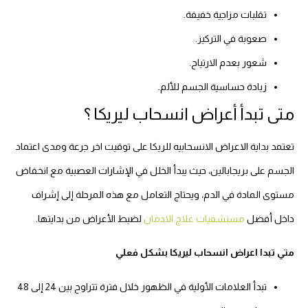
تقلبات مزاجية خفيفة.
صعوبة في التركيز.
شعور بعدم الارتياح.
زيادة حساسية الجسم للألم.
متى تبدأ أعراض انسحاب ليريكا ؟
تعتمد بداية الاعراض الانسحابيه للريكا على توقيت اخر جرعة ومدى اعتماد
الجسم على بريجابالين، حيث يبدأ الخلل في الإشارات العصبية مع انخفاض
مستوى المادة في الدم، ويحتاج التعامل مع هذه المرحلة إلى إشراف
داخل أفضل
مستشفيات علاج الادمان
لضبط الأعراض من بدايتها.
متي تبدا اعراض انسحاب ليريكا بشكل فعلي
تبدأ العلامات الأولية في الظهور خلال فترة تتراوح بين 24 إلى 48