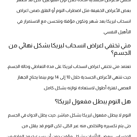
بعض الأعراض الخفيفة مثل اضطراب النوم أو القلق ضمن اعراض
انسحاب ليريكا بعد شهر وتكون مؤقتة وتتحسن مع الاستمرار في
التأهيل النفسي.
متي تختفي اعراض انسحاب ليريكا بشكل نهائي من
الجسم؟
تعتمد متي تختفي اعراض انسحاب ليريكا على مدة التعاطي وحالة الجسم،
حيث تنتهي الأعراض الجسدية خلال 10 إلى 14 يوم بينما يحتاج الجهاز
العصبي لفترة أطول لاستعادة توازنه بشكل كامل.
هل النوم يبطل مفعول ليريكا؟
النوم لا يبطل مفعول ليريكا بشكل مباشر، حيث يظل الدواء في الجسم
حتى يتم تكسيره والتخلص منه عبر الكلى، لكن النوم قد يقلل من
الإحساس ببعض التأثيرات بشكل مؤقت دون أن يسرع خروج المادة من