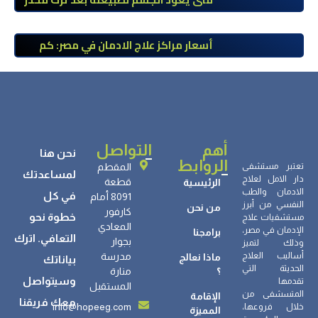
الآيس؟ مراحل التعافي والعوامل المؤثرة
أسعار مراكز علاج الادمان في مصر: كم
تبلغ التكلفة وما الذي يشمله سعر
العلاج؟
أهم
التواصل
نحن هنا
الروابط
تعتبر مستشفى
المقطم
لمساعدتك
دار الامل لعلاج
قطعة
الرئيسية
الادمان والطب
في كل
8091 أمام
النفسي من أبرز
من نحن
كارفور
خطوة نحو
مستشفيات علاج
المعادي
الإدمان في مصر،
برامجنا
التعافي. اترك
بجوار
وذلك لتميز
أساليب العلاج
مدرسة
ماذا نعالج
بياناتك
الحديثة التي
؟
منارة
وسيتواصل
تقدمها
المستقبل
المتسشفى من
الإقامة
معك فريقنا
info@hopeeg.com
خلال فروعها،
المميزة