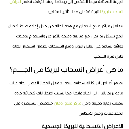
الجرعة المعتادة فيلجأ الشخص إلى زيادتها، وعند التوقف تظهر
أعراض
انسحاب ليريكا
نتيجة فقدان هذا التأثير المفاجئ.
تتعامل مراكز علاج الادمان مع هذه الحالة من خلال إعادة ضبط كيمياء
المخ بشكل تدريجي، مع متابعة دقيقة للأعراض واستخدام تدخلات
دوائية تساعد على تقليل التوتر ومنع التشنجات لضمان استقرار الحالة
خلال فترة السحب.
ما هي أعراض انسحاب ليريكا من الجسم؟
تظهر أعراض ليريكا الانسحابية نتيجة رد فعل الجهاز العصبي تجاه غياب
مادة بريجابالين التي اعتاد عليها، مما يسبب اضطرابات كيميائية حادة
تتطلب رعاية دقيقة داخل
مركز علاج ادمان
متخصص للسيطرة على
المضاعفات ومنع الانتكاس.
الاعراض الانسحابية لليريكا الجسدية