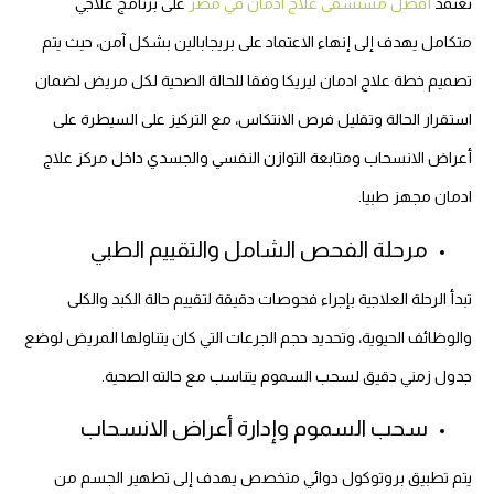
تعتمد
أفضل مستشفى علاج ادمان في مصر
على برنامج علاجي
متكامل يهدف إلى إنهاء الاعتماد على بريجابالين بشكل آمن، حيث يتم
تصميم خطة علاج ادمان ليريكا وفقا للحالة الصحية لكل مريض لضمان
استقرار الحالة وتقليل فرص الانتكاس، مع التركيز على السيطرة على
أعراض الانسحاب ومتابعة التوازن النفسي والجسدي داخل مركز علاج
ادمان مجهز طبيا.
مرحلة الفحص الشامل والتقييم الطبي
تبدأ الرحلة العلاجية بإجراء فحوصات دقيقة لتقييم حالة الكبد والكلى
والوظائف الحيوية، وتحديد حجم الجرعات التي كان يتناولها المريض لوضع
جدول زمني دقيق لسحب السموم يتناسب مع حالته الصحية.
سحب السموم وإدارة أعراض الانسحاب
يتم تطبيق بروتوكول دوائي متخصص يهدف إلى تطهير الجسم من