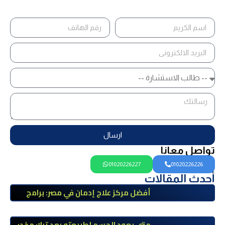
ارسال
تواصل معانا
01020226227
01020226226
أحدث المقالات
أفضل مركز علاج إدمان في مصر: برامج
علاج معتمدة وتعافي آمن تحت إشراف
طبي
متى يعود الجسم لطبيعته بعد ترك مخدر