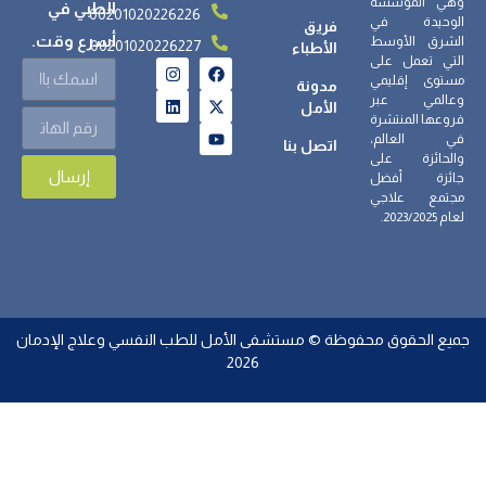
وهي المؤسسة
الطبي في
00201020226226
الوحيدة في
فريق
أسرع وقت.
الشرق الأوسط
00201020226227
الأطباء
التي تعمل على
مستوى إقليمي
مدونة
وعالمي عبر
الأمل
فروعها المنتشرة
في العالم،
اتصل بنا
والحائزة على
إرسال
جائزة أفضل
مجتمع علاجي
لعام 2023/2025.
جميع الحقوق محفوظة © مستشفى الأمل للطب النفسي وعلاج الإدمان
2026