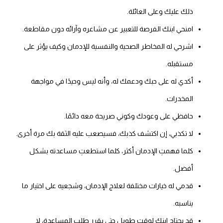
ذلك عليك وعلى العائلة.
امنحي ابنك الفرصة للتعبير عن مشاعره وآرائه دون مقاطعة.
اشرحي له المخاطر الصحية والنفسية للإدمان وكيف يؤثر على
مستقبله.
أكدي له على حبك ودعمك له، وأنه ليس وحيدًا في مواجهة
المخدرات.
حافظي على وعودك وكوني صريحة معه دائمًا.
لا تكذبي، إن اكتشف كذبك، فسيصعب عليه الثقة بك مرة أخرى.
كلما فهمتِ الإدمان أكثر، كلما استطعتِ مساعدته بشكل
أفضل.
قدمي له خيارات مختلفة لعلاج الإدمان، وشجعيه على اختيار ما
يناسبه.
قد يحتاج ابنك لوقت طويل حتى يقرر طلب المساعدة، لا