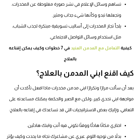
تساهم وسائل الإعلام في نشر صورة مغلوطة عن المخدرات،
وتجعلها تبدو وكأنها شيء جذاب ومثير.
يلجأ تجار المخدرات إلى أساليب تسويقية مبتكرة لجذب الشباب،
مثل استخدام وسائل التواصل الاجتماعي.
كيفية
التعامل مع المدمن العنيد
في 7 خطوات وكيف يمكن إقناعه
بالعلاج
كيف اقنع ابني المدمن بالعلاج؟
بعد أن سألت مرارًا وتكرارًا ابني مدمن مخدرات ماذا افعل تأكدت أن
مواجهة ابني تحدي كبير، ولكن مع الصبر والحكمة يمكنك مساعدته على
التعافي، وإليكِ بعض الاستراتيجيات التي قد تساعدك في إقناعه بالعلاج:
اختاري مكانًا هادئًا ووقتًا تكوني فيه أنتِ وابنك هادئين.
بدلاً من توجيه اللوم، عبري عن مشاعرك تجاه ما يحدث وكيف يؤثر