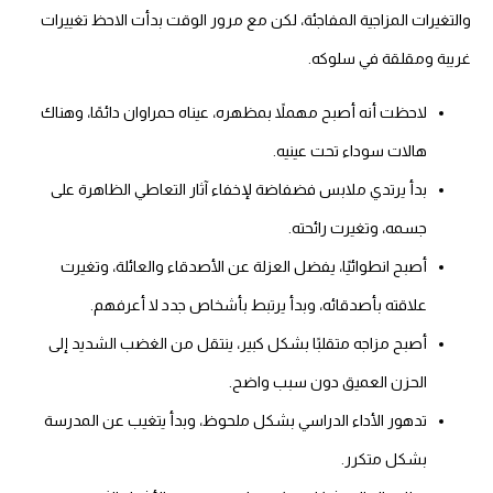
والتغيرات المزاجية المفاجئة، لكن مع مرور الوقت بدأت الاحظ تغييرات
غريبة ومقلقة في سلوكه.
لاحظت أنه أصبح مهملاً بمظهره، عيناه حمراوان دائمًا، وهناك
هالات سوداء تحت عينيه.
بدأ يرتدي ملابس فضفاضة لإخفاء آثار التعاطي الظاهرة على
جسمه، وتغيرت رائحته.
أصبح انطوائيًا، يفضل العزلة عن الأصدقاء والعائلة، وتغيرت
علاقته بأصدقائه، وبدأ يرتبط بأشخاص جدد لا أعرفهم.
أصبح مزاجه متقلبًا بشكل كبير، ينتقل من الغضب الشديد إلى
الحزن العميق دون سبب واضح.
تدهور الأداء الدراسي بشكل ملحوظ، وبدأ يتغيب عن المدرسة
بشكل متكرر.