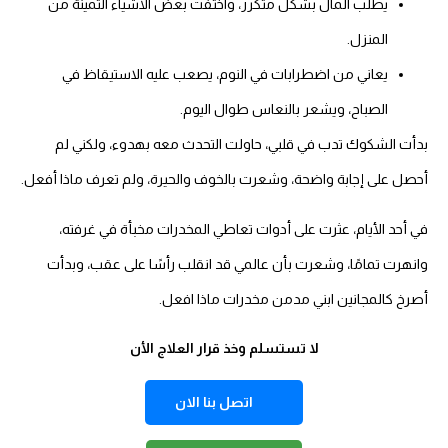
يطلب المال بشكل متكرر، واختفت بعض الأشياء الثمينة من
المنزل.
يعاني من اضطرابات في النوم، يصعب عليه الاستيقاظ في
الصباح، ويشعر بالنعاس طوال اليوم.
بدأت الشكوك تدب في قلبي، حاولت التحدث معه بهدوء، ولكني لم
أحصل على إجابة واضحة، وشعرت بالخوف والحيرة، ولم تعرف ماذا أفعل.
في أحد الأيام، عثرت على أدوات تعاطي المخدرات مخبأة في غرفته،
وانهرت تمامًا، وشعرت بأن عالمي قد انقلب رأسًا على عقب، وبدأت
أصرخ كالمجانين ابني مدمن مخدرات ماذا افعل.
لا تستسلم وخذ قرار العلاج الأن
اتصل بنا الان