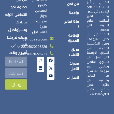
النفسي من أبرز
من نحن
كارفور
خطوة نحو
مستشفيات علاج
المعادي
الإدمان في مصر،
برامجنا
التعافي. اترك
بجوار
وذلك لتميز
أساليب العلاج
مدرسة
ماذا نعالج
بياناتك
الحديثة التي
؟
منارة
وسيتواصل
تقدمها
المستقبل
المتسشفى من
الإقامة
معك فريقنا
info@hopeeg.com
خلال فروعها،
المميزة
وهي المؤسسة
الطبي في
00201020226226
الوحيدة في
فريق
أسرع وقت.
الشرق الأوسط
00201020226227
الأطباء
التي تعمل على
مستوى إقليمي
مدونة
وعالمي عبر
الأمل
فروعها المنتشرة
في العالم،
اتصل بنا
والحائزة على
إرسال
جائزة أفضل
مجتمع علاجي
لعام 2023/2025.