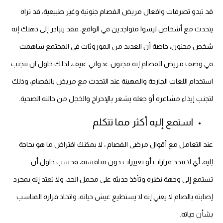
قد تبدو تصرفات وافعال مريض الفصام جنونية وغير طبيعية، قد تراه
يتحدث مع أشخاص ليسوا متواجدين في الواقع، فقد يتبادر إلى ذهنك إنه
شخص مجنون، خاصة أن العديد من الموروثات في المجتمع ساهمت
في وصف مريض الفصام إنه مجنون عدواني عنيف، لذلك حاول ان تتجنب
استخدام اللغات الجارحة والمهينة عند التحدث مع مريض بالفصام، وذلك
لتجنب إيذاء مشاعره أو جعله يشعر بالإحراج والخجل من حالته الصحية.
استمع إليه أكثر مما تتكلم
عند التعامل مع أقوال مرضى الفصام ، لا يمكنك افتراض ما هو بحاجة
إليه، أي لا تتخذ قرارات أو تغييرات دون مناقشته، فحسب حاول أن
تستمع إلى وجهة نظره وتأخذ حديثه على محمل الجد، ولا تعتد إنه بمجرد
إصابته بالصام لا يعني إنه لا يستطيع عيش حياته، واتخاذ قراره المناسب
بشأن حياته.