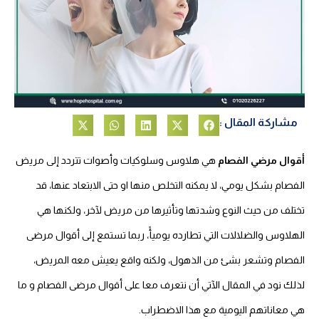
مشاركة المقال :
أقوال مرضي الفصام
هي هلاوس وسلوكيات وأصوات تتردد إلى مريض
الفصام بشكل يومي، لا يمكنه التخلص منها او حتى الابتعاد عنها، قد
تختلف من حيث النوع وشدتها وتأثيرها من مريض لآخر، ولكنها هي
الهلاوس والضلالات التي تطارده يوميأً، ربما تستمع إلى أقوال مرضى
الفصام وتشعر بشئ من الذهول، ولكنه واقع يعيش معه المريض،
لذلك نود في المقال الآتي أن نتعرف معا على أقوال مرضى الفصام و ما
هي معاناتهم اليومية مع هذا الاضطراب.