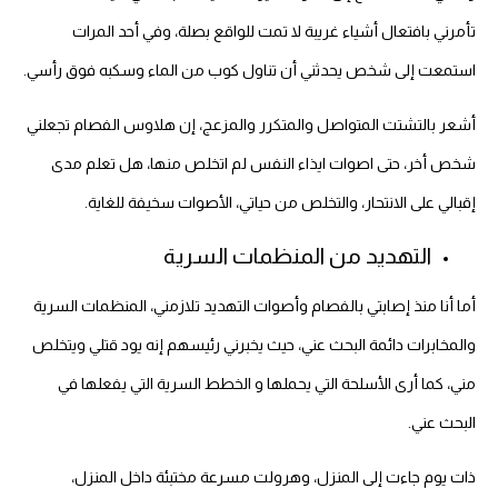
تأمرني بافتعال أشياء غريبة لا تمت للواقع بصلة، وفي أحد المرات
استمعت إلى شخص يحدثني أن تناول كوب من الماء وسكبه فوق رأسي.
أشعر بالتشتت المتواصل والمتكرر والمزعج، إن هلاوس الفصام تجعلني
شخص أخر، حتى اصوات ايذاء النفس لم اتخلص منها، هل تعلم مدى
إقبالي على الانتحار، والتخلص من حياتي، الأصوات سخيفة للغاية.
التهديد من المنظمات السرية
أما أنا منذ إصابتي بالفصام وأصوات التهديد تلازمني، المنظمات السرية
والمخابرات دائمة البحث عني، حيث يخبرني رئيسهم إنه يود قتلي ويتخلص
مني، كما أرى الأسلحة التي يحملها و الخطط السرية التي يفعلها في
البحث عني.
ذات يوم جاءت إلى المنزل، وهرولت مسرعة مختبئة داخل المنزل،