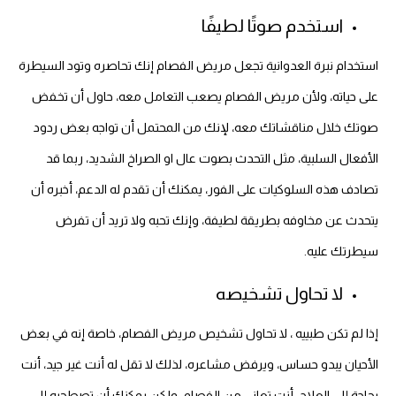
استخدم صوتًا لطيفًا
استخدام نبرة العدوانية تجعل مريض الفصام إنك تحاصره وتود السيطرة
على حياته، ولأن مريض الفصام يصعب التعامل معه، حاول أن تخفض
صوتك خلال مناقشاتك معه، لإنك من المحتمل أن تواجه بعض ردود
الأفعال السلبية، مثل التحدث بصوت عال او الصراخ الشديد، ربما قد
تصادف هذه السلوكيات على الفور، يمكنك أن تقدم له الدعم، أخبره أن
يتحدث عن مخاوفه بطريقة لطيفة، وإنك تحبه ولا تريد أن تفرض
سيطرتك عليه.
لا تحاول تشخيصه
إذا لم تكن طبييه ، لا تحاول تشخيص مريض الفصام، خاصة إنه في بعض
الأحيان يبدو حساس، ويرفض مشاعره، لذلك لا تقل له أنت غير جيد، أنت
بحاجة إلى العلاج، أنت تعاني من الفصام، ولكن يمكنك أن تصطحبه إلى