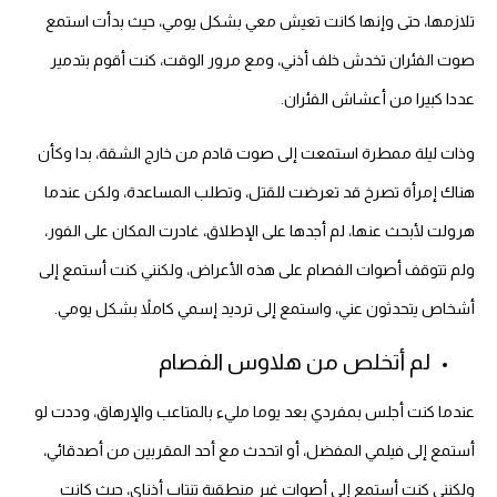
تلازمها، حتى وإنها كانت تعيش معي بشكل يومي، حيث بدأت استمع
صوت الفئران تخدش خلف أذني، ومع مرور الوقت، كنت أقوم بتدمير
عددا كبيرا من أعشاش الفئران.
وذات ليلة ممطرة استمعت إلى صوت قادم من خارج الشقة، بدا وكأن
هناك إمرأة تصرخ قد تعرضت للقتل، وتطلب المساعدة، ولكن عندما
هرولت لأبحث عنها، لم أجدها على الإطلاق، غادرت المكان على الفور،
ولم تتوقف أصوات الفصام على هذه الأعراض، ولكنني كنت أستمع إلى
أشخاص يتحدثون عني، واستمع إلى ترديد إسمي كاملاً بشكل يومي.
لم أتخلص من هلاوس الفصام
عندما كنت أجلس بمفردي بعد يوما مليء بالمتاعب والإرهاق، وددت لو
أستمع إلى فيلمي المفضل، أو اتحدث مع أحد المقربين من أصدقائي،
ولكنني كنت أستمع إلى أصوات غير منطقية تنتاب أذناي، حيث كانت