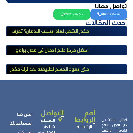
تواصل معانا
01020226227
01020226226
أحدث المقالات
مخدر الشعر: لماذا يسبب الإدمان؟ تعرف
على أضراره وأعراضه وطرق العلاج
أفضل مركز علاج إدمان في مصر: برامج
علاج معتمدة وتعافي آمن تحت إشراف
طبي
متى يعود الجسم لطبيعته بعد ترك مخدر
الآيس؟ مراحل التعافي والعوامل المؤثرة
أهم
التواصل
نحن هنا
الروابط
تعتبر مستشفى
المقطم
لمساعدتك
دار الامل لعلاج
قطعة
الرئيسية
الادمان والطب
في كل
8091 أمام