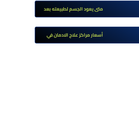
تحت إشراف طبي
متى يعود الجسم لطبيعته بعد
ترك مخدر الآيس؟ مراحل التعافي
والعوامل المؤثرة
أسعار مراكز علاج الادمان في
مصر: كم تبلغ التكلفة وما الذي
يشمله سعر العلاج؟