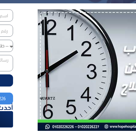
226
أحدث