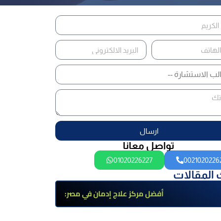
ارسال
تواصل معانا
01020226227
0021020226
 المقالات
أفضل مركز علاج إدمان في مصر:
برامج علاج معتمدة وتعافي آمن