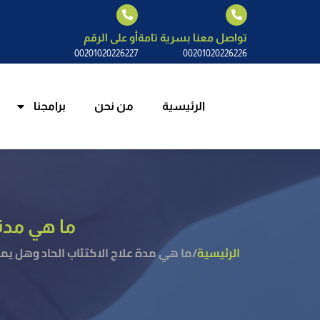
الرئيسية
م
تواصل معنا بسرية تامة
أو على الرقم
00201020226227
00201020226226
الرئيسية
من نحن
برامجنا
ما هي مدة
الرئيسية
/
ما هي مدة علاج الاكتئاب الحاد وهل يم