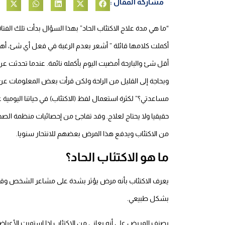
مشاركة المقال :
“ما هي مدة علاج الاكتئاب الحاد” بهذا السؤال بدأت تلك الفتاة البالغة من العمر 25 عاما حديثه
أكملت كلامها قائلة ” أشعر بعدم الرغبة في فعل أي شئ، أه
أقل شئ والبارحة أمضيت اليوم بأكمله نائمة.
عندما تحدثت عن
وبحاجة إلى القليل من الراحة ولكن قرأت بعض المعلومات عن 
مساعدتي؟”
لكثرة استعمال لفظ (الاكتئاب) في حياتنا اليومية
حقيقيا ولا يحتاج لعلاج.
من الاكتئاب ويدفع هذا المرض بعضهم للانتحار سنويا.
ما هو الاكتئاب الحاد؟
يعرف الاكتئاب بأنه مرض يؤثر بشدة على مشاعر الشخص وقدرته 
بشكل طبيعي.
يصنف المريض على أنه يعاني من الاكتئاب إذا استمرت الأعراض أ