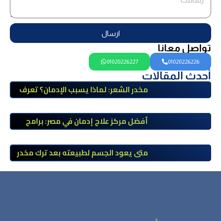
ارسال
تواصل معانا
01020226227
01020226226
أحدث المقالات
مخدر الشعر: لماذا يسبب الإدمان؟ تعرف
على أضراره وأعراضه وطرق العلاج
أفضل مركز علاج إدمان في مصر: برامج
علاج معتمدة وتعافي آمن تحت إشراف
طبي
متى يعود الجسم لطبيعته بعد ترك مخدر
الآيس؟ مراحل التعافي والعوامل المؤثرة