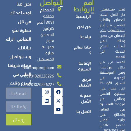
أهم
التواصل
نحن هنا
الروابط
تعتبر مستشفى
المقطم
لمساعدتك
دار الامل لعلاج
قطعة
الرئيسية
الادمان والطب
في كل
8091 أمام
النفسي من أبرز
من نحن
كارفور
خطوة نحو
مستشفيات علاج
المعادي
الإدمان في مصر،
برامجنا
التعافي. اترك
بجوار
وذلك لتميز
أساليب العلاج
مدرسة
ماذا نعالج
بياناتك
الحديثة التي
؟
منارة
وسيتواصل
تقدمها
المستقبل
المتسشفى من
الإقامة
معك فريقنا
info@hopeeg.com
خلال فروعها،
المميزة
وهي المؤسسة
الطبي في
00201020226226
الوحيدة في
فريق
أسرع وقت.
الشرق الأوسط
00201020226227
الأطباء
التي تعمل على
مستوى إقليمي
مدونة
وعالمي عبر
الأمل
فروعها المنتشرة
في العالم،
اتصل بنا
والحائزة على
إرسال
جائزة أفضل
مجتمع علاجي
لعام 2023/2025.