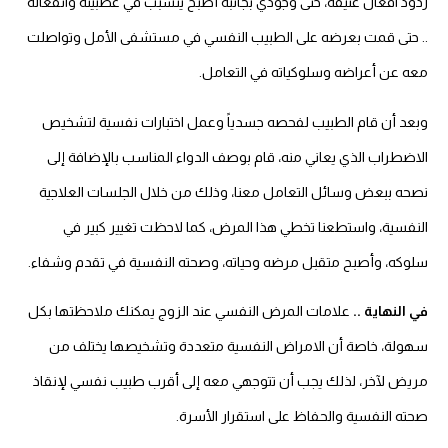
ردود افعال عنيفة، حتى وجودي بجانبه أصبح يتسبب في عصبيته وانفعاله
.. حتى قمت بعرضه على الطبيب النفسي في مستشفى الأمل وتواصلت
معه عن أعراضه وسلوكياته في التعامل.
وبعد أن قام الطبيب لفحصه جسدياً وعمل اختبارات نفسية لتشخيص
الاضطراب الذي يعاني منه، قام بوصف الدواء المناسب بالإضافة إلى
نصحه ببعض وسائل التعامل معنا، وذلك من خلال الجلسات العلاجية
النفسية، واستطعنا تخطي هذا المرض، كما لاحظت تغيير كبير في
سلوكه، وأصبح متقبل مرضه وحياته، وصحته النفسية في تقدم وشفاء.
في النهاية ..
علامات المرض النفسي عند الزوج يمكنك ملاحظتها بكل
سهولة، خاصة أن الامراض النفسية متعددة وتشخيصها يختلف من
مريض لآخر، لذلك يجب أن تتوجهي معه إلى أقرب طبيب نفسي لإنقاذ
صحته النفسية والحفاظ على استقرار الأسرة.