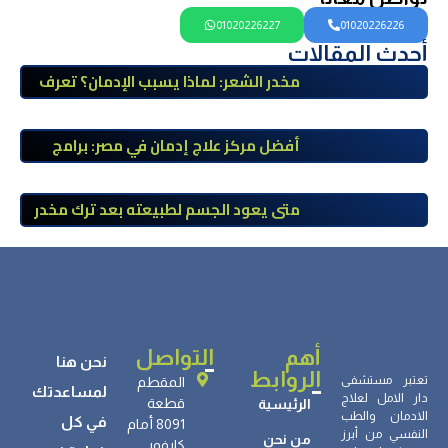
01020226227
01020226226
أحدث المقالات
مخدر الشعر: لماذا يسبب الإدمان؟ تعرف
على أضراره وأعراضه وطرق العلاج
أفضل مركز علاج إدمان في مصر: برامج
علاج معتمدة وتعافي آمن تحت إشراف
طبي
متى يعود الجسم لطبيعته بعد ترك مخدر
الآيس؟ مراحل التعافي والعوامل المؤثرة
أهم
التواصل
نحن هنا
الروابط
تعتبر مستشفى
المقطم
لمساعدتك
دار الامل لعلاج
قطعة
الرئيسية
الادمان والطب
في كل
8091 أمام
النفسي من أبرز
من نحن
كارفور