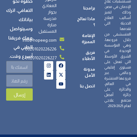
خطوة نحو
مستشفيات علاج
المعادي
الإدمان في مصر،
برامجنا
التعافي. اترك
بجوار
وذلك لتميز
أساليب العلاج
مدرسة
ماذا نعالج
بياناتك
الحديثة التي
؟
منارة
وسيتواصل
تقدمها
المستقبل
المتسشفى من
الإقامة
معك فريقنا
info@hopeeg.com
خلال فروعها،
المميزة
وهي المؤسسة
الطبي في
00201020226226
الوحيدة في
فريق
أسرع وقت.
الشرق الأوسط
00201020226227
الأطباء
التي تعمل على
مستوى إقليمي
مدونة
وعالمي عبر
الأمل
فروعها المنتشرة
في العالم،
اتصل بنا
والحائزة على
إرسال
جائزة أفضل
مجتمع علاجي
لعام 2023/2025.