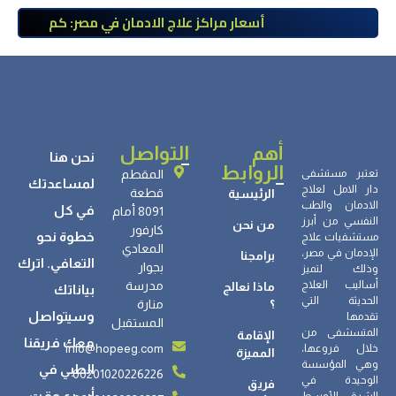
أسعار مراكز علاج الادمان في مصر: كم
تبلغ التكلفة وما الذي يشمله سعر
العلاج؟
أهم
التواصل
نحن هنا
الروابط
تعتبر مستشفى
المقطم
لمساعدتك
دار الامل لعلاج
قطعة
الرئيسية
الادمان والطب
في كل
8091 أمام
النفسي من أبرز
من نحن
كارفور
خطوة نحو
مستشفيات علاج
المعادي
الإدمان في مصر،
برامجنا
التعافي. اترك
بجوار
وذلك لتميز
أساليب العلاج
مدرسة
ماذا نعالج
بياناتك
الحديثة التي
؟
منارة
وسيتواصل
تقدمها
المستقبل
المتسشفى من
الإقامة
معك فريقنا
info@hopeeg.com
خلال فروعها،
المميزة
وهي المؤسسة
الطبي في
00201020226226
الوحيدة في
فريق
أسرع وقت.
الشرق الأوسط