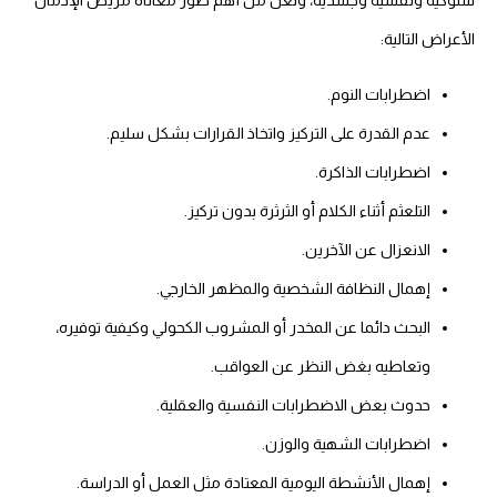
سلوكية ونفسية وجسدية، ولعل من أهم صور معاناة مريض الإدمان
الأعراض التالية:
اضطرابات النوم.
عدم القدرة على التركيز واتخاذ القرارات بشكل سليم.
اضطرابات الذاكرة.
التلعثم أثناء الكلام أو الثرثرة بدون تركيز.
الانعزال عن الآخرين.
إهمال النظافة الشخصية والمظهر الخارجي.
البحث دائما عن المخدر أو المشروب الكحولي وكيفية توفيره،
وتعاطيه بغض النظر عن العواقب.
حدوث بعض الاضطرابات النفسية والعقلية.
اضطرابات الشهية والوزن.
إهمال الأنشطة اليومية المعتادة مثل العمل أو الدراسة.