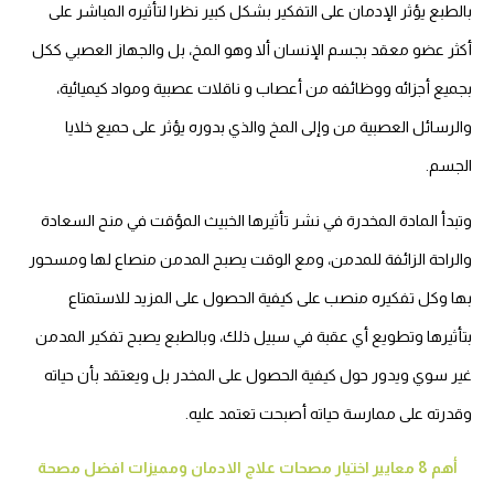
بالطبع يؤثر الإدمان على التفكير بشكل كبير نظرا لتأثيره المباشر على
أكثر عضو معقد بجسم الإنسان ألا وهو المخ، بل والجهاز العصبي ككل
بجميع أجزائه ووظائفه من أعصاب و ناقلات عصبية ومواد كيميائية،
والرسائل العصبية من وإلى المخ والذي بدوره يؤثر على حميع خلايا
الجسم.
وتبدأ المادة المخدرة في نشر تأثيرها الخبيث المؤقت في منح السعادة
والراحة الزائفة للمدمن، ومع الوقت يصبح المدمن منصاع لها ومسحور
بها وكل تفكيره منصب على كيفية الحصول على المزيد للاستمتاع
بتأثيرها وتطويع أي عقبة في سبيل ذلك، وبالطبع يصبح تفكير المدمن
غير سوي ويدور حول كيفية الحصول على المخدر بل ويعتقد بأن حياته
وقدرته على ممارسة حياته أصبحت تعتمد عليه.
أهم 8 معايير اختيار مصحات علاج الادمان ومميزات افضل مصحة