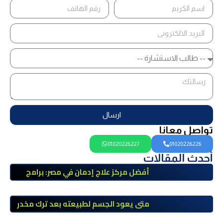
ارسال
تواصل معانا
01020226227
01020226226
أحدث المقالات
أفضل مركز علاج إدمان في مصر: برامج
علاج معتمدة وتعافي آمن تحت إشراف
طبي
متى يعود الجسم لطبيعته بعد ترك مخدر
الآيس؟ مراحل التعافي والعوامل المؤثرة