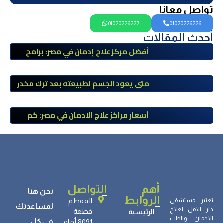
تواصل معانا
01020226227
01020226226
أحدث المقالات
أفضل مركز علاج إدمان في مصر: برامج
علاج معتمدة وتعافي آمن تحت إشراف
طبي
متى يعود الجسم لطبيعته بعد ترك مخدر
الآيس؟ مراحل التعافي والعوامل المؤثرة
أسعار مراكز علاج الادمان في مصر: كم
تبلغ التكلفة وما الذي يشمله سعر
العلاج؟
أهم
التواصل
نحن هنا
الروابط
تعتبر مستشفى
المقطم
لمساعدتك
دار الامل لعلاج
قطعة
الرئيسية
الادمان والطب
في كل
8091 أمام