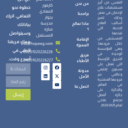
النفسي من أبرز
من نحن
كارفور
خطوة نحو
مستشفيات علاج
المعادي
الإدمان في مصر،
برامجنا
التعافي. اترك
بجوار
وذلك لتميز
أساليب العلاج
مدرسة
ماذا نعالج
بياناتك
الحديثة التي
؟
منارة
وسيتواصل
تقدمها
المستقبل
المتسشفى من
الإقامة
معك فريقنا
info@hopeeg.com
خلال فروعها،
المميزة
وهي المؤسسة
الطبي في
00201020226226
الوحيدة في
فريق
أسرع وقت.
الشرق الأوسط
00201020226227
الأطباء
التي تعمل على
مستوى إقليمي
مدونة
وعالمي عبر
الأمل
فروعها المنتشرة
في العالم،
اتصل بنا
والحائزة على
إرسال
جائزة أفضل
مجتمع علاجي
لعام 2023/2025.