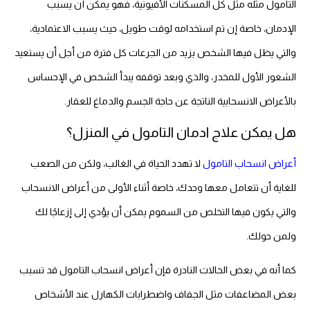
التامول مثله مثل كل المسكنات الأفيونية، فهو يمكن أن يسبب
الإدمان، خاصة إن تم استخدامه لوقت طويل، حيث يسبب الاعتمادية،
والتي يظل فيها الشخص يزيد من الجرعات كل فترة من أجل أن يستعيد
الشعور الأول للمخدر، والذي وبعد توقفه يبدأ الشخص في الإحساس
بالأعراض الانسحابية الناتجة عن حاجة الجسم والدماغ للعقار.
هل يمكن علاج ادمان التامول في المنزل؟
أعراض انسحاب التامول
لا تهدد الحياة في الغالب، ولكن من الصعب
للغاية أن تتعامل معها وحدك، خاصة أثناء الأولى من أعراض الانسحاب
والتي يكون فيها التخلص من السموم يمكن أن يؤدي إلى إزعاجًا لك
ولمن حولك.
كما أنه في بعض الحالات النادرة فإن أعراض انسحاب التامول قد تسبب
بعض المضاعفات مثل الجفاف واضطرابات الكهارل عند الأشخاص