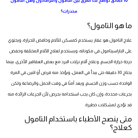
10 حقائق توضح لك الفرق بين التامول والترامادول وهل التامول
مخدرات؟
ما هو التامول؟
علاج التامول هو عقار يستخدم كمسكن للآلام وخافض للحرارة، ويحتوي
على الباراسيتامول في مكوناته، ويستخدم لعلاج الآلام المختلفة وخفض
درجة حرارة الجسم، وعلاج آلام نزلات البرد مع بعض العقاقير الأخرى، بينما
يحتاج 30 دقيقة حتى يبدأ في العمل، ويؤخذ منه قرص أو اثنين في المرة
الواحدة حسب وزن الجسم، ويعد آمنًا في وقت الحمل والرضاعة ولكن
بجرعات محددة، وإن كان يجب استخدامه بحرص لأن الجرعات الزائدة منه
قد تؤدي لمشكلات خطيرة.
متى ينصح الأطباء باستخدام التامول
كعلاج؟