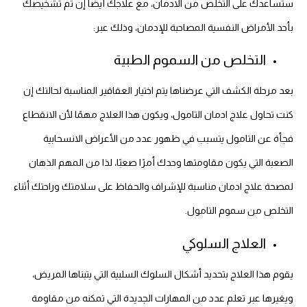
ستساعدك على التخلص من الادمان، مع علاجك أيضًا إن تم تشخيصك
بأحد الأمراض النفسية المصاحبة للإدمان، وذلك عبر:
التخلص من السموم الطبية
بعد مرحلة الكشف التي عرضناها يتم اختيار العقاقير المناسبة لحالتك إن
كنت تحاول علاج ادمان التامول، ويكون هذا العلاج مهمًا لأن الانقطاع
فجأة عن التامول يتسبب في ظهور عدد من الأعراض الانسحابية
الصعبة التي يكون مقاومتها وحدك أمرًا صعبًا، لذا من المهم الذهان
لمصحة علاج ادمان مناسبة للإشراف والحفاظ على سلامتك وراحتك أثناء
التخلص من سموم التامول.
العلاج السلوكي
يقوم هذا العلاج بتحديد أشكال السلوك السلبية التي يتبناها المريض،
ويغيرها عبر تعلم عدد من المهارات الجديدة التي تمكنه من مقاومة