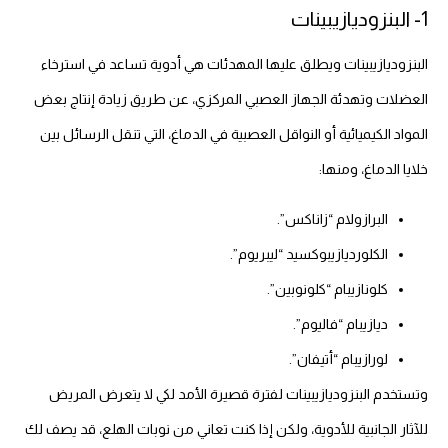
1- البنزوديازيبينات
البنزوديازيبينات ويطلق عليها المهدئات هي أدوية تساعد في استرخاء
العضلات وتهدئة الجهاز العصبي المركزي، عن طريق زيادة إنتاج بعض
المواد الكيميائية أو النواقل العصبية في الدماغ، التي تنقل الرسائل بين
خلايا الدماغ، ومنها:
البرازولام “زاناكس”.
الكلورديازيبوكسيد “ليبريوم”.
كلونازيبام “كلونوبين”.
ديازيبام “فاليوم”.
لورازيبام “أتيفان”.
وتستخدم البنزوديازيبينات لفترة قصيرة الأمد لكي لا يتعرض المريض
للآثار الجانبية للأدوية، ولكن إذا كنت تعاني من نوبات الهلع، قد يصف لك