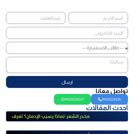
ارسال
تواصل معانا
01020226227
01020226226
أحدث المقالات
مخدر الشعر: لماذا يسبب الإدمان؟ تعرف
على أضراره وأعراضه وطرق العلاج