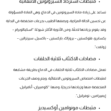
مثبطات استرداد السيروتونين الانتقائية
تساعد على زيادة مادة السيروتونين في الدماغ، وهي المادة المسؤولة
عن تحسين الحالة المزاجية، ويصفها الطبيب بجرعات منخفضة في البداية
وقد يقوم بزيادتها لاحقًا، ومن الأدوية الأكثر شيوعًا: “اسكيتالوبرام –
يكسابرو، فلوكستين – بروزاك، باركستين – باكسيل، سيرترالين –
زولفت”.
مضادات الاكتئاب ثلاثية الحلقات
تعمل مضادات الاكتئاب ثلاثية الحلقات في الدماغ بطريقة مشابهة
لمثبطات امتصاص السيروتونين الانتقائية، ويتم وصف الجرعات
المنخفضة منها وزيادتها تدريجيًا، ومنها: “كلومبيران- أنافرانيل،
إيميبرامين- توفرانيل”.
مثبطات مونوامين أوكسيديز