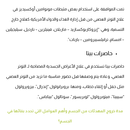
تمت الموافقة على استخدام بعض مثبطات مونوامين أوكسيديز في
علاج التوتر العصبي من قبل إدارة الغذاء والدواء الأمريكية كعلاج خارج
التسمية، وهي: “إيزوكاربوكسازيد – ماربلان، فينيلزين – نارديل، سيليجيلين
– امسام، ترانيلسيبرومين – بارنات”.
حاصرات بيتا
حاصرات بيتا تستخدم في علاج الأعراض الجسدية المصاحبة لـ التوتر
العصبي، وعادة يتم وصفها قبل حضور مناسبة ما تزيد من التوتر العصبي
مثل حفل أو إلقاء خطاب، ومنها: بروبرانولول “إندرال”، بیزوپرولول
“سيبيتا”، ميتوبرولول “لوبريسور”، سوتالول “بيتاباس”.
مدة خروج المهدئات من الجسم وأهم العوامل التي تحدد بقائها في
الجسم؟