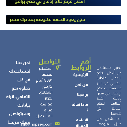
أفضل مركز علاج إدمان في مصر: برامج
علاج معتمدة وتعافي آمن تحت إشراف
طبي
متى يعود الجسم لطبيعته بعد ترك مخدر
الآيس؟ مراحل التعافي والعوامل المؤثرة
أهم
التواصل
نحن هنا
الروابط
تعتبر مستشفى
المقطم
لمساعدتك
دار الامل لعلاج
قطعة
الرئيسية
الادمان والطب
في كل
8091 أمام
النفسي من أبرز
من نحن
كارفور
خطوة نحو
مستشفيات علاج
المعادي
الإدمان في مصر،
برامجنا
التعافي. اترك
بجوار
وذلك لتميز
أساليب العلاج
مدرسة
ماذا نعالج
بياناتك
الحديثة التي
؟
منارة
وسيتواصل
تقدمها
المستقبل
المتسشفى من
الإقامة
معك فريقنا
info@hopeeg.com
خلال فروعها،
المميزة