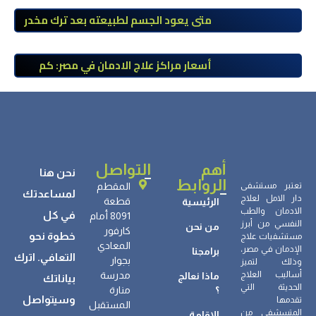
طبي
متى يعود الجسم لطبيعته بعد ترك مخدر
الآيس؟ مراحل التعافي والعوامل المؤثرة
أسعار مراكز علاج الادمان في مصر: كم
تبلغ التكلفة وما الذي يشمله سعر
العلاج؟
أهم
التواصل
نحن هنا
الروابط
تعتبر مستشفى
المقطم
لمساعدتك
دار الامل لعلاج
قطعة
الرئيسية
الادمان والطب
في كل
8091 أمام
النفسي من أبرز
من نحن
كارفور
خطوة نحو
مستشفيات علاج
المعادي
الإدمان في مصر،
برامجنا
التعافي. اترك
بجوار
وذلك لتميز
أساليب العلاج
مدرسة
ماذا نعالج
بياناتك
الحديثة التي
؟
منارة
وسيتواصل
تقدمها
المستقبل
المتسشفى من
الإقامة