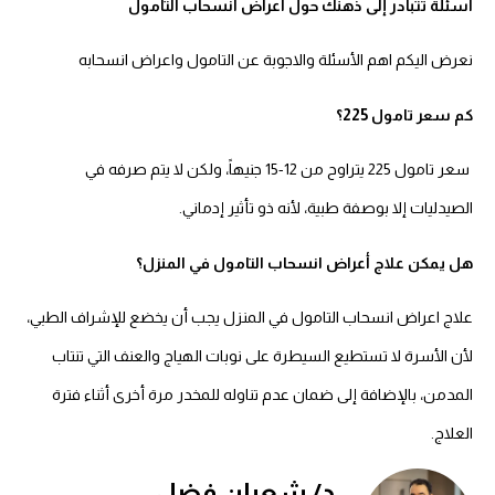
أسئلة تتبادر إلى ذهنك حول اعراض انسحاب التامول
نعرض اليكم اهم الأسئلة والاجوبة عن التامول واعراض انسحابه
كم سعر تامول 225؟
سعر تامول 225 يتراوح من 12-15 جنيهاً، ولكن لا يتم صرفه في
الصيدليات إلا بوصفة طبية، لأنه ذو تأثير إدماني.
هل يمكن علاج أعراض انسحاب التامول في المنزل؟
علاج اعراض انسحاب التامول في المنزل يجب أن يخضع للإشراف الطبي،
لأن الأسرة لا تستطيع السيطرة على نوبات الهياج والعنف التي تنتاب
المدمن، بالإضافة إلى ضمان عدم تناوله للمخدر مرة أخرى أثناء فترة
العلاج.
د/ شعبان فضل