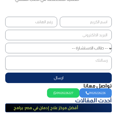
ارسال
تواصل معانا
01020226227
01020226226
أحدث المقالات
أفضل مركز علاج إدمان في مصر: برامج
علاج معتمدة وتعافي آمن تحت إشراف