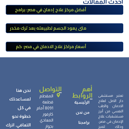
أحدث المقالات
أفضل مركز علاج إدمان في مصر: برامج
علاج معتمدة وتعافي آمن تحت إشراف
طبي
متى يعود الجسم لطبيعته بعد ترك مخدر
الآيس؟ مراحل التعافي والعوامل المؤثرة
أسعار مراكز علاج الادمان في مصر: كم
تبلغ التكلفة وما الذي يشمله سعر
العلاج؟
أهم
التواصل
نحن هنا
الروابط
تعتبر مستشفى
المقطم
لمساعدتك
دار الامل لعلاج
قطعة
الرئيسية
الادمان والطب
في كل
8091 أمام
النفسي من أبرز
من نحن
كارفور
خطوة نحو
مستشفيات علاج
المعادي
الإدمان في مصر،
برامجنا
التعافي. اترك
بجوار
وذلك لتميز