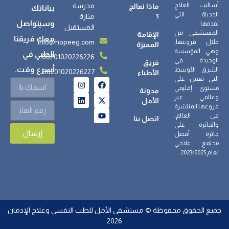
أساليب العلاج
مدرسة
ماذا نعالج
بياناتك
الحديثة التي
؟
منارة
وسيتواصل
تقدمها
المستقبل
المتسشفى من
الإقامة
معك فريقنا
info@hopeeg.com
خلال فروعها،
المميزة
وهي المؤسسة
الطبي في
00201020226226
الوحيدة في
فريق
أسرع وقت.
الشرق الأوسط
00201020226227
الأطباء
التي تعمل على
مستوى إقليمي
مدونة
وعالمي عبر
الأمل
فروعها المنتشرة
في العالم،
اتصل بنا
والحائزة على
إرسال
جائزة أفضل
مجتمع علاجي
لعام 2023/2025.
جميع الحقوق محفوظة © مستشفى الأمل للطب النفسي وعلاج الإدمان
2026