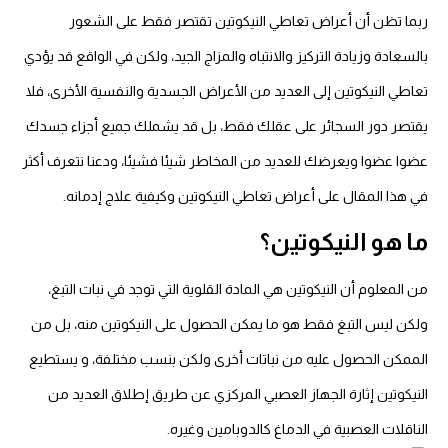
ربما تظن أن أعراض تعاطي النيكوتين تقتصر فقط على الشعور
بالسعادة وزيادة التركيز والانتباه والمزاج الجيد، ولكن في الواقع قد يؤدي
تعاطي النيكوتين إلى العديد من الأعراض الجسدية والنفسية الأخرى، فلا
يقتصر دور السجائر على عقلك فقط، بل قد يشملك جميع أجزاء جسدك
عضوا عضوا ويعرضك للعديد من المخاطر شيئا فشيئا، ودعنا نتعرف أكثر
في هذا المقال على أعراض تعاطي النيكوتين وكيفية علاج إدمانه.
ما هو النيكوتين؟
من المعلوم أن النيكوتين هي المادة القلوية التي توجد في نبات التبغ،
ولكن ليس التبغ فقط هو ما يمكن الحصول على النيكوتين منه، بل من
الممكن الحصول عليه من نباتات أخرى ولكن بنسب مختلفة، و يستطيع
النيكوتين إثارة الجهاز العصبي المركزي عن طريق إطلاق العديد من
الناقلات العصبية في الدماغ كالدوبامين وغيره.