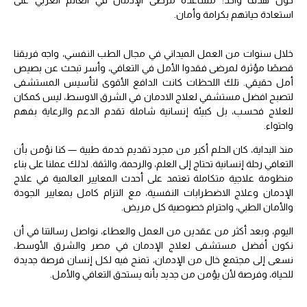
حول هدف واحد: مساعدة مرضى الإدمان في العالم العربي على
استعادة حياتهم بكرامة وأمان.
خلال سنوات من العمل الميداني في مجال الطب النفسي، واجه فريقنا
قصصًا مؤثرة لمرضى فقدوا الأمل في التعافي، وأسر تبحث عن بصيص
أمل حقيقي. تلك اللحظات كانت الدافع الأقوى لتأسيس المستشفى
لتصبح افضل مستشفي لعلاج الادمان في الشرق الاوسط، ليس كمكان
للعلاج فحسب، بل كبيئة إنسانية شاملة تقدم الدعم والرعاية بفهم
واحتواء.
منذ البداية، كان الحلم أكبر من مجرد تقديم خدمة طبية — كنا نؤمن بأن
التعافي رحلة إنسانية تحتاج إلى العلم، والرحمة، والثقة. لذلك عملنا على بناء
منظومة علاجية متكاملة تعتمد على أحدث المعايير العالمية في علاج
الإدمان وعلاج الاضطرابات النفسية، مع التزام كامل بمعايير الجودة
والأمان الطبي، واحترام خصوصية كل مريض.
اليوم، وبعد أكثر من عقدين من العمل والعطاء، نواصل رسالتنا في أن
نكون أفضل مستشفى لعلاج الإدمان في مصر والشرق الأوسط،
نسعى إلى مجتمع خال من الإدمان، تمنح فيه لكل إنسان فرصة جديدة
للحياة، وفرصة لأن يؤمن من جديد بأنه يستحق التعافي والأمل.