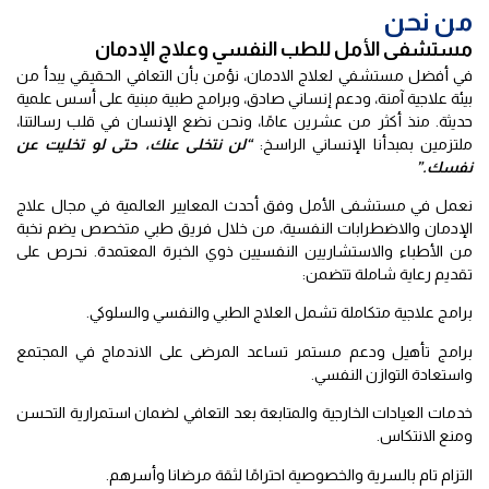
من نحن
مستشفى الأمل للطب النفسي وعلاج الإدمان
في أفضل مستشفي لعلاج الادمان، نؤمن بأن التعافي الحقيقي يبدأ من
بيئة علاجية آمنة، ودعم إنساني صادق، وبرامج طبية مبنية على أسس علمية
حديثة. منذ أكثر من عشرين عامًا، ونحن نضع الإنسان في قلب رسالتنا،
ملتزمين بمبدأنا الإنساني الراسخ:
“لن نتخلى عنك، حتى لو تخليت عن
نفسك.”
نعمل في مستشفى الأمل وفق أحدث المعايير العالمية في مجال علاج
الإدمان والاضطرابات النفسية، من خلال فريق طبي متخصص يضم نخبة
من الأطباء والاستشاريين النفسيين ذوي الخبرة المعتمدة. نحرص على
تقديم رعاية شاملة تتضمن:
برامج علاجية متكاملة تشمل العلاج الطبي والنفسي والسلوكي.
برامج تأهيل ودعم مستمر تساعد المرضى على الاندماج في المجتمع
واستعادة التوازن النفسي.
خدمات العيادات الخارجية والمتابعة بعد التعافي لضمان استمرارية التحسن
ومنع الانتكاس.
التزام تام بالسرية والخصوصية احترامًا لثقة مرضانا وأسرهم.