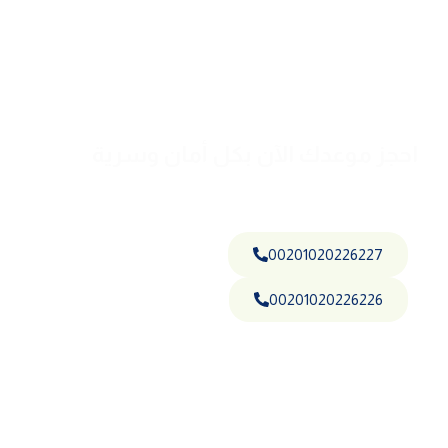
احجز موعدك الآن بكل أمان وسرية
ابدأ رحلتك نحو التعافي مع فريقنا الطبي المتخصص — خصوصيتك
أولوية، ورعايتك مسؤوليتنا.
00201020226227
00201020226226