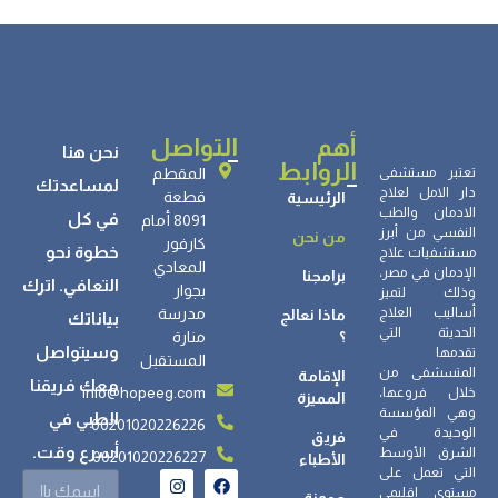
أهم
التواصل
نحن هنا
الروابط
تعتبر مستشفى
المقطم
لمساعدتك
دار الامل لعلاج
قطعة
الرئيسية
الادمان والطب
في كل
8091 أمام
النفسي من أبرز
من نحن
كارفور
خطوة نحو
مستشفيات علاج
المعادي
الإدمان في مصر،
برامجنا
التعافي. اترك
بجوار
وذلك لتميز
أساليب العلاج
مدرسة
ماذا نعالج
بياناتك
الحديثة التي
؟
منارة
وسيتواصل
تقدمها
المستقبل
المتسشفى من
الإقامة
معك فريقنا
info@hopeeg.com
خلال فروعها،
المميزة
وهي المؤسسة
الطبي في
00201020226226
الوحيدة في
فريق
أسرع وقت.
الشرق الأوسط
00201020226227
الأطباء
التي تعمل على
مستوى إقليمي