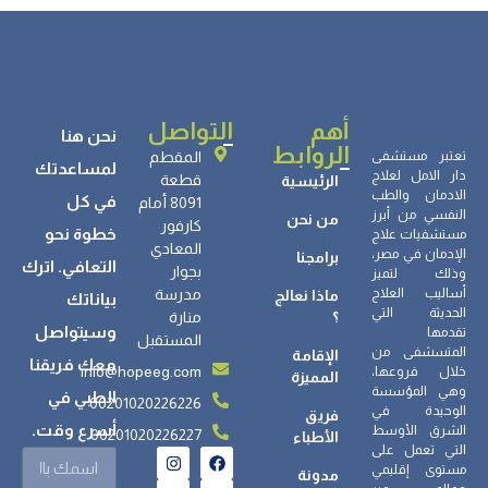
أهم
التواصل
نحن هنا
الروابط
تعتبر مستشفى
المقطم
لمساعدتك
دار الامل لعلاج
قطعة
الرئيسية
الادمان والطب
في كل
8091 أمام
النفسي من أبرز
من نحن
كارفور
خطوة نحو
مستشفيات علاج
المعادي
الإدمان في مصر،
برامجنا
التعافي. اترك
بجوار
وذلك لتميز
أساليب العلاج
مدرسة
ماذا نعالج
بياناتك
الحديثة التي
؟
منارة
وسيتواصل
تقدمها
المستقبل
المتسشفى من
الإقامة
معك فريقنا
info@hopeeg.com
خلال فروعها،
المميزة
وهي المؤسسة
الطبي في
00201020226226
الوحيدة في
فريق
أسرع وقت.
الشرق الأوسط
00201020226227
الأطباء
التي تعمل على
مستوى إقليمي
مدونة