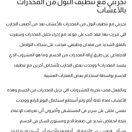
تجربتي مع تنظيف البول من المخدرات
بالأعشاب
تجربتي مع تنظيف البول من المخدرات بالأعشاب تعد من أصعب التجارب
التي مررت بها، فقد كنت على موعد مع إجراء تحليل المخدرات وشعرت
بالقلق الشديد من فقدان وظيفتي، فبحثت على شبكات التواصل
الاجتماعي عن طرق إزالة المخدرات من الجسم، وما هو المشروب الذي
يفسد المخدرات؟ ووجدت بعض التجارب لأشخاص آخرين مع تنظيف
الجسم بواسطة استخدام بعض المنتجات العشبية.
وبالفعل قمت بتجربة المشروبات التي تزيل المخدرات من الجسم وهذه
الأعشاب لمدة ثلاثة أيام ولم أستطع استكمال اليوم الرابع ووجدت
نفسي ملقى على سرير في المستشفى وأخبروني أني تعرضت للإغماء
نتيجة انخفاض شديد في ضغط الدم ومستوى السكر في الجسم،
وسألني الطبيب عن الأدوية التي أتناولها فأخبرته أنني أستخدام نوعًا ما