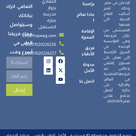
المعادي
الإدمان في مصر،
برامجنا
التعافي. اترك
بجوار
وذلك لتميز
أساليب العلاج
مدرسة
ماذا نعالج
بياناتك
الحديثة التي
؟
منارة
وسيتواصل
تقدمها
المستقبل
المتسشفى من
الإقامة
معك فريقنا
info@hopeeg.com
خلال فروعها،
المميزة
وهي المؤسسة
الطبي في
00201020226226
الوحيدة في
فريق
أسرع وقت.
الشرق الأوسط
00201020226227
الأطباء
التي تعمل على
مستوى إقليمي
مدونة
وعالمي عبر
الأمل
فروعها المنتشرة
في العالم،
اتصل بنا
والحائزة على
إرسال
جائزة أفضل
مجتمع علاجي
لعام 2023/2025.
جميع الحقوق محفوظة © مستشفى الأمل للطب النفسي وعلاج الإدمان