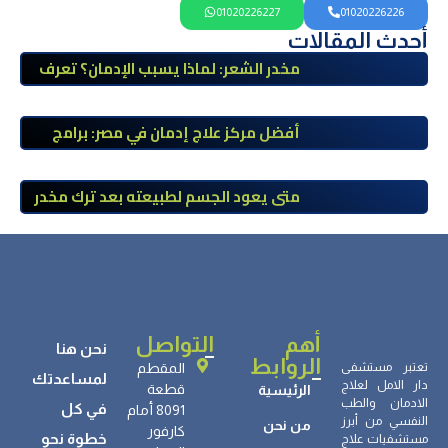
01020226227
01020226226
أحدث المقالات
مخدر الشعر: لماذا يسبب الإدمان؟ تعرف
على أضراره وأعراضه وطرق العلاج
أفضل مركز علاج إدمان في مصر: برامج
علاج معتمدة وتعافي آمن تحت إشراف
طبي
متى يعود الجسم لطبيعته بعد ترك مخدر
الآيس؟ مراحل التعافي والعوامل المؤثرة
أهم
التواصل
نحن هنا
الروابط
تعتبر مستشفى
المقطم
لمساعدتك
دار الامل لعلاج
قطعة
الرئيسية
الادمان والطب
في كل
8091 أمام
النفسي من أبرز
من نحن
كارفور
خطوة نحو
مستشفيات علاج