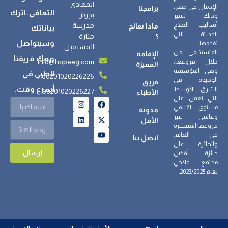
المعادي
الإدمان في مصر،
برامجنا
التعافي. اترك
بجوار
وذلك لتميز
أساليب العلاج
مدرسة
ماذا نعالج
بياناتك
الحديثة التي
؟
منارة
وسيتواصل
تقدمها
المستقبل
المتسشفى من
الإقامة
معك فريقنا
info@hopeeg.com
خلال فروعها،
المميزة
وهي المؤسسة
الطبي في
00201020226226
الوحيدة في
فريق
أسرع وقت.
الشرق الأوسط
00201020226227
الأطباء
التي تعمل على
مستوى إقليمي
مدونة
وعالمي عبر
الأمل
فروعها المنتشرة
في العالم،
اتصل بنا
والحائزة على
إرسال
جائزة أفضل
مجتمع علاجي
لعام 2023/2025.