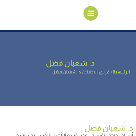
د. شعبان فضل
الرئيسية
/ فريق الاطباء
/ د. شعبان فضل
د. شعبان فضل
أستاذ الصحة النفسية – مدير قسم التأهيل النفسي بمستشفى