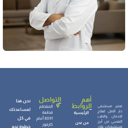
أهم
التواصل
نحن هنا
الروابط
تعتبر مستشفى
المقطم
لمساعدتك
دار الامل لعلاج
قطعة
الرئيسية
الادمان والطب
في كل
8091 أمام
النفسي من أبرز
من نحن
كارفور
خطوة نحو
مستشفيات علاج