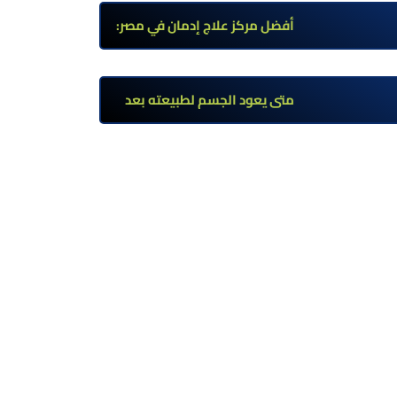
وأعراضه وطرق العلاج
أفضل مركز علاج إدمان في مصر:
برامج علاج معتمدة وتعافي آمن
تحت إشراف طبي
متى يعود الجسم لطبيعته بعد
ترك مخدر الآيس؟ مراحل التعافي
والعوامل المؤثرة