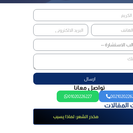
ارسال
تواصل معانا
01020226227
0021020226
 المقالات
مخدر الشعر: لماذا يسبب
الإدمان؟ تعرف على أضراره