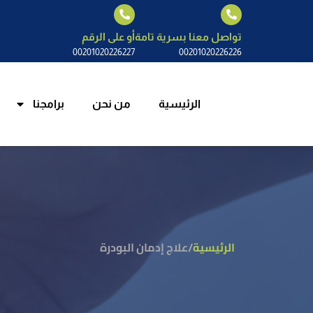
الرئيسية
م
تواصل معنا بسرية تامة
أو على الرقم
00201020226227
00201020226226
الرئيسية
من نحن
برامجنا
الرئيسية
/
علاج إدمان البودرة