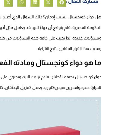
مشاركة المقال :
هل دواء كونجستال يسبب إدمان؟ ذلك السؤال الذي أصبح يش
الحكومة المصرية، فلم يتوقع أن دواءً للبرد قد يعامل مثل أدوية ا
وتساؤلات عديدة، لذا نجيب على كافة هذه التساؤلات من خلال
وسبب هذا القرار المفاجئ، تابع القراءة.
ما هو دواء كونجستال ومادته الفع
دواء كونجستال يصفه الأطباء لعلاج نزلات البرد، ويحتوي على
للحرارة، سودوافدرين هيدروكلوريد يعمل كمزيل للإحتقان، كل