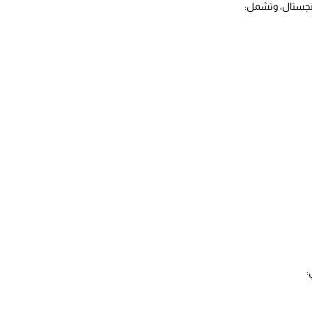
كونجستال، وتشمل:
: