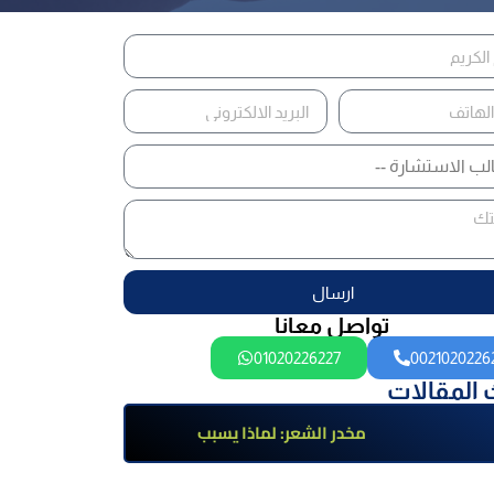
ارسال
تواصل معانا
01020226227
0021020226
 المقالات
مخدر الشعر: لماذا يسبب
الإدمان؟ تعرف على أضراره