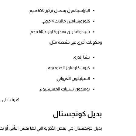
الباراسيتامول بمعدل تركيز 650 مجم.
كلورفينيرامين ماليات 4 مجم.
سودوافدرين هيدروكلوريد 60 مجم.
ومكونات أخرى غير نشطة مثل:
نشا الذرة.
كروسكارميلوز الصوديوم.
السيليكون الغرواني.
بوفيدون ستيرات المغنيسيوم.
تعرف على :
بديل كونجستال
بديل كونجستال هي بعض الأدوية التي لها نفس التأثير، أو تح