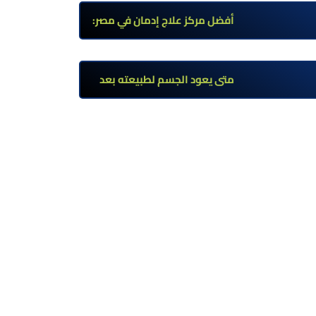
وأعراضه وطرق العلاج
أفضل مركز علاج إدمان في مصر:
برامج علاج معتمدة وتعافي آمن
تحت إشراف طبي
متى يعود الجسم لطبيعته بعد
ترك مخدر الآيس؟ مراحل التعافي
والعوامل المؤثرة