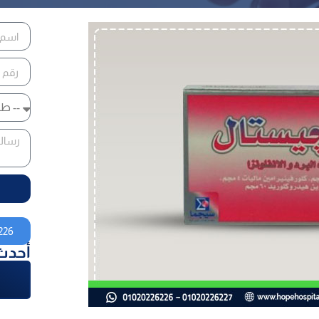
226
أحدث