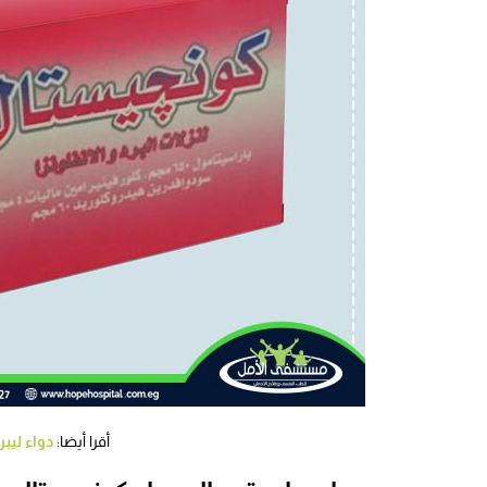
أقرا أيضا:
دواء ليب