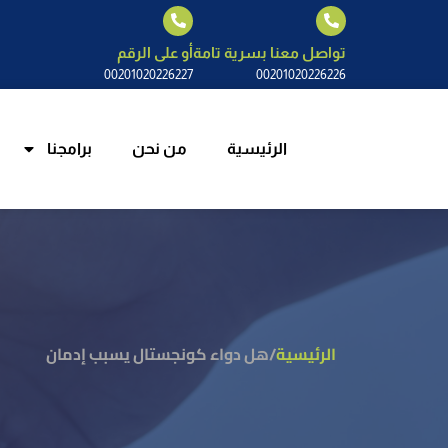
الرئيسية
م
تواصل معنا بسرية تامة
أو على الرقم
00201020226227
00201020226226
الرئيسية
من نحن
برامجنا
الرئيسية
/
هل دواء كونجستال يسبب إدمان