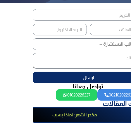
ارسال
تواصل معانا
01020226227
0021020226
 المقالات
مخدر الشعر: لماذا يسبب
الإدمان؟ تعرف على أضراره