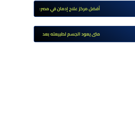
وأعراضه وطرق العلاج
أفضل مركز علاج إدمان في مصر:
برامج علاج معتمدة وتعافي آمن
تحت إشراف طبي
متى يعود الجسم لطبيعته بعد
ترك مخدر الآيس؟ مراحل التعافي
والعوامل المؤثرة