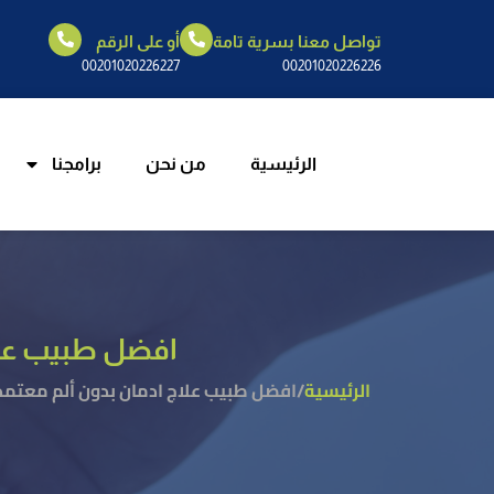
تواصل معنا بسرية تامة
أو على الرقم
الرئيسية
م
00201020226227
00201020226226
الرئيسية
من نحن
برامجنا
افضل طبيب علا
الرئيسية
/
افضل طبيب علاج ادمان بدون ألم معتم