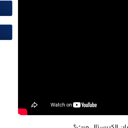
مان الكريستال ميث؟