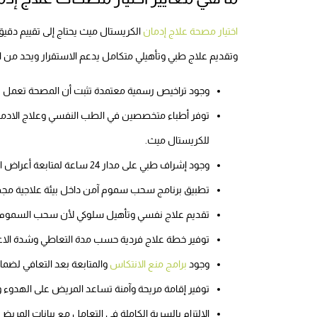
اختيار مصحة علاج إدمان
الكريستال ميث يحتاج إلى تقييم دقيق 
وتقديم علاج طبي وتأهيلي متكامل يدعم الاستقرار ويحد من ا
وجود تراخيص رسمية معتمدة تثبت أن المصحة تعمل 
توفر أطباء متخصصين في الطب النفسي وعلاج الادمان
للكريستال ميث.
وجود إشراف طبي على مدار 24 ساعة لمتابعة أعراض الانسحاب والتدخل السريع عند حدوث أي مضاعفات.
تطبيق برنامج سحب سموم آمن داخل بيئة علاجية مجهز
تقديم علاج نفسي وتأهيل سلوكي لأن سحب السموم وح
توفير خطة علاج فردية حسب مدة التعاطي وشدة الاعتم
وجود
برامج منع الانتكاس
والمتابعة بعد التعافي لضمان
توفير إقامة مريحة وآمنة تساعد المريض على الهدوء وتق
الالتزام بالسرية الكاملة في التعامل مع بيانات المريض 