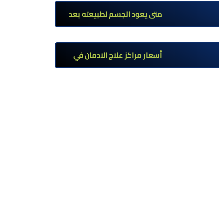
تحت إشراف طبي
متى يعود الجسم لطبيعته بعد
ترك مخدر الآيس؟ مراحل التعافي
والعوامل المؤثرة
أسعار مراكز علاج الادمان في
مصر: كم تبلغ التكلفة وما الذي
يشمله سعر العلاج؟