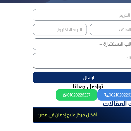
ارسال
تواصل معانا
01020226227
0021020226
 المقالات
أفضل مركز علاج إدمان في مصر:
برامج علاج معتمدة وتعافي آمن