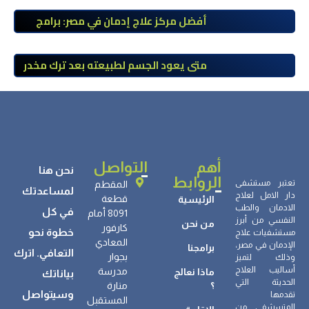
أفضل مركز علاج إدمان في مصر: برامج
علاج معتمدة وتعافي آمن تحت إشراف
طبي
متى يعود الجسم لطبيعته بعد ترك مخدر
الآيس؟ مراحل التعافي والعوامل المؤثرة
أهم
التواصل
نحن هنا
الروابط
تعتبر مستشفى
المقطم
لمساعدتك
دار الامل لعلاج
قطعة
الرئيسية
الادمان والطب
في كل
8091 أمام
النفسي من أبرز
من نحن
كارفور
خطوة نحو
مستشفيات علاج
المعادي
الإدمان في مصر،
برامجنا
التعافي. اترك
بجوار
وذلك لتميز
أساليب العلاج
مدرسة
ماذا نعالج
بياناتك
الحديثة التي
؟
منارة
وسيتواصل
تقدمها
المستقبل
المتسشفى من