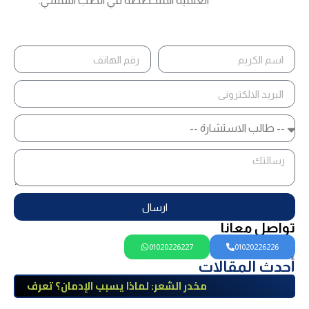
العلمية المتخصصة في الطب النفسي.
ارسال
تواصل معانا
01020226227
01020226226
أحدث المقالات
مخدر الشعر: لماذا يسبب الإدمان؟ تعرف
على أضراره وأعراضه وطرق العلاج