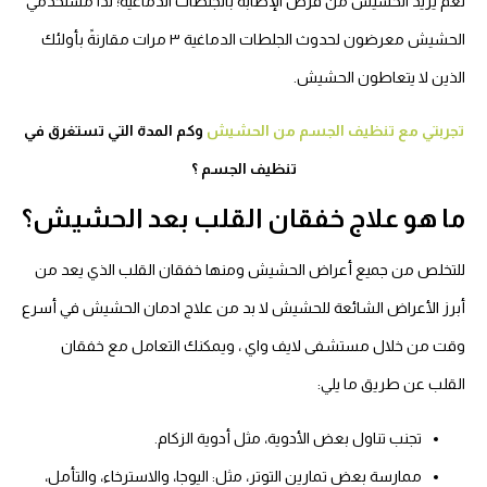
نعم يزيد الحشيش من فرص الإصابة بالجلطات الدماغية؛ لذا مستخدمي
الحشيش معرضون لحدوث الجلطات الدماغية ٣ مرات مقارنةً بأولئك
الذين لا يتعاطون الحشيش.
تجربتي مع تنظيف الجسم من الحشيش
وكم المدة التي تستغرق في
تنظيف الجسم ؟
ما هو علاج خفقان القلب بعد الحشيش؟
للتخلص من جميع أعراض الحشيش ومنها خفقان القلب الذي يعد من
أبرز الأعراض الشائعة للحشيش لا بد من علاج ادمان الحشيش في أسرع
وقت من خلال مستشفى لايف واي ، ويمكنك التعامل مع خفقان
القلب عن طريق ما يلي:
تجنب تناول بعض الأدوية، مثل أدوية الزكام.
ممارسة بعض تمارين التوتر، مثل: اليوجا، والاسترخاء، والتأمل،