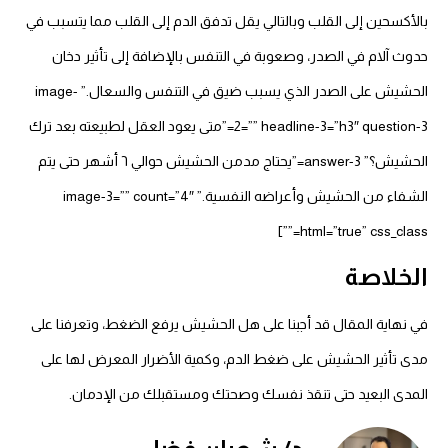
بالأكسحين إلى القلب وبالتالي يقل تدفق الدم إلى القلب مما يتسبب في
حدوث آلام في الصدر، وصعوبة في التنفس بالإضافة إلى تأثير دخان
الحشيش على الصدر الذي يسبب ضيق في التنفس والسعال.” image-
2=”” headline-3=”h3″ question-3=”متى يعود العقل لطبيعته بعد ترك
الحشيش؟” answer-3=”يحتاج مدمن الحشيش حوالي ٦ أشهر حتى يتم
الشفاء من الحشيش وأعراضه النفسية.” image-3=”” count=”4″
html=”true” css_class=””]
الخلاصة
في نهاية المقال قد أجبنا على هل الحشيش يرفع الضغط، وتعرفنا على
مدى تأثير الحشيش على ضغط الدم، وكمية الأضرار المعرض لها على
المدى البعيد حتى تنقذ نفسك وصحتك ومستقبلك من الإدمان.