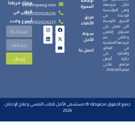
الإقامة
معك فريقنا
info@hopeeg.com
خلال فروعها،
المميزة
وهي المؤسسة
الطبي في
00201020226226
الوحيدة في
فريق
أسرع وقت.
الشرق الأوسط
00201020226227
الأطباء
التي تعمل على
مستوى إقليمي
مدونة
وعالمي عبر
الأمل
فروعها المنتشرة
في العالم،
اتصل بنا
والحائزة على
إرسال
جائزة أفضل
مجتمع علاجي
لعام 2023/2025.
جميع الحقوق محفوظة © مستشفى الأمل للطب النفسي وعلاج الإدمان
2026