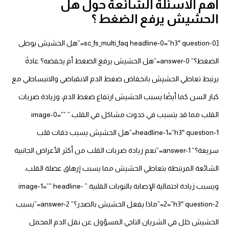
اهم الاسئلة الشائعة حول هل
الحشيش يرفع الضغط ؟
[sc_fs_multi_faq headline-0=”h3″ question-0=”هل الحشيش يوطى
الضغط؟” answer-0=”هل الحشيش يرفع الضغط أم يخفضه؟ عادةً
يرتبط تعاطي الحشيش بانخفاض ضغط الدم الانقباضي والانبساطي مع
كبار السن كما أيضًا يسبب الحشيش ارتفاع ضغط الدم، وزيادة ضربات
القلب مما قد يتسبب في حدوث مشاكل في القلب.” image-0=””
headline-1=”h3″ question-1=”هل الحشيش يسبب دقات قلب
سريعة؟” answer-1=”نعم زيادة ضربات القلب من أكثر الأعراض الجانبية
الشائعة المرتبطة بتعاطي الحشيش مما يسبب إرهاق عضلة القلب،
ويسبب زيادة احتمالية الإصابة بالنوبات القلبية.” image-1=”” headline-
2=”h3″ question-2=”ماذا يفعل الحشيش بالصدر؟” answer-2=”يسبب
الحشيش خلل في الشريان التاجي المسؤول عن نقل الدم المحمل