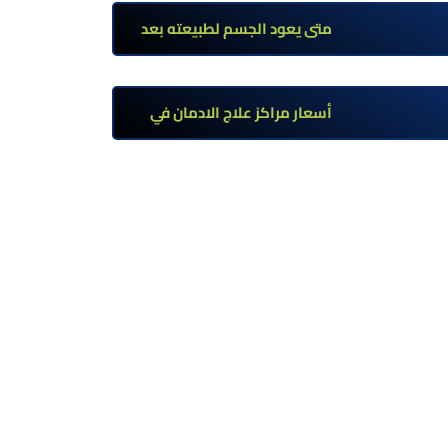
تحت إشراف طبي
متى يعود الجسم لطبيعته بعد
ترك مخدر الآيس؟ مراحل التعافي
والعوامل المؤثرة
أسعار مراكز علاج الادمان في
مصر: كم تبلغ التكلفة وما الذي
يشمله سعر العلاج؟