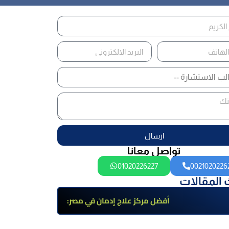
ارسال
تواصل معانا
01020226227
0021020226
 المقالات
أفضل مركز علاج إدمان في مصر:
برامج علاج معتمدة وتعافي آمن