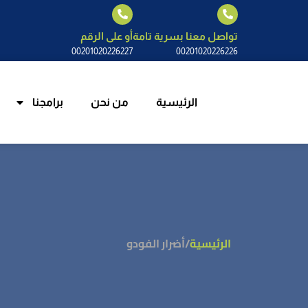
الرئيسية
م
تواصل معنا بسرية تامة
أو على الرقم
00201020226227
00201020226226
الرئيسية
من نحن
برامجنا
الرئيسية
/
أضرار الفودو