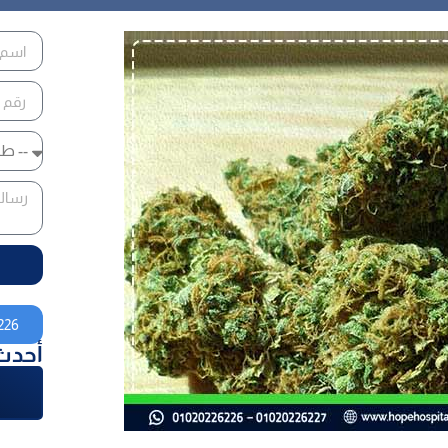
226
أحدث