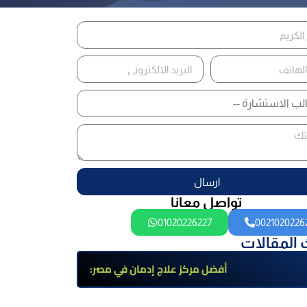
ارسال
تواصل معانا
01020226227
0021020226
 المقالات
أفضل مركز علاج إدمان في مصر:
برامج علاج معتمدة وتعافي آمن