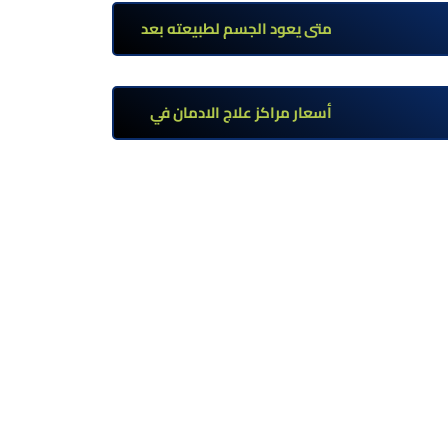
تحت إشراف طبي
متى يعود الجسم لطبيعته بعد
ترك مخدر الآيس؟ مراحل التعافي
والعوامل المؤثرة
أسعار مراكز علاج الادمان في
مصر: كم تبلغ التكلفة وما الذي
يشمله سعر العلاج؟