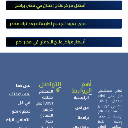
أفضل مركز علاج إدمان في مصر: برامج
علاج معتمدة وتعافي آمن تحت إشراف
طبي
متى يعود الجسم لطبيعته بعد ترك مخدر
الآيس؟ مراحل التعافي والعوامل المؤثرة
أسعار مراكز علاج الادمان في مصر: كم
تبلغ التكلفة وما الذي يشمله سعر
العلاج؟
أهم
التواصل
نحن هنا
الروابط
تعتبر مستشفى
المقطم
لمساعدتك
دار الامل لعلاج
قطعة
الرئيسية
الادمان والطب
في كل
8091 أمام
النفسي من أبرز
من نحن
كارفور
خطوة نحو
مستشفيات علاج
المعادي
الإدمان في مصر،
برامجنا
التعافي. اترك
بجوار
وذلك لتميز
أساليب العلاج
مدرسة
ماذا نعالج