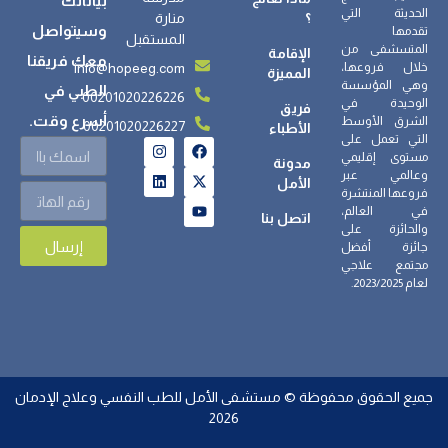
بياناتك
الحديثة التي
؟
منارة
وسيتواصل
تقدمها
المستقبل
المتسشفى من
الإقامة
معك فريقنا
info@hopeeg.com
خلال فروعها،
المميزة
وهي المؤسسة
الطبي في
00201020226226
الوحيدة في
فريق
أسرع وقت.
الشرق الأوسط
00201020226227
الأطباء
التي تعمل على
مستوى إقليمي
مدونة
وعالمي عبر
الأمل
فروعها المنتشرة
في العالم،
اتصل بنا
والحائزة على
إرسال
جائزة أفضل
مجتمع علاجي
لعام 2023/2025.
جميع الحقوق محفوظة © مستشفى الأمل للطب النفسي وعلاج الإدمان
2026