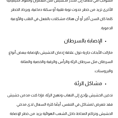
الشوائب التي تضاف إلى مخدر الحشيش مثل القطران والمواد الكيميائية
الأخرى تزيد من خطر حدوث نوبة قلبية أو سكتة دماغية، ويزداد الخطر
كلما كان السن أكبر أو أن هناك مشكلات بالفعل في القلب والأوعية
الدموية.
الإصابة بالسرطان
مازالت الأبحاث جارية حول علاقة إدمان الحشيش بالإصابة ببعض أنواع
السرطان مثل سرطان الرئة والرأس والرقبة والخصية والمثانة
والبروستات.
مشاكل الرئة
تدخين الحشيش يؤدي إلى التهاب وتهيج الرئة، فإذا كنت مدمن حشيش
فقد تتعرض لمشاكل في التنفس، أيضًا كثرة السعال لدى مدخني
الحشيش وتراكم المخاط داخل الشعب الهوائية يزيد من خطر الإصابة