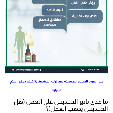
متى يعود الجسم لطبيعته بعد ترك الحشيش؟ كيف يمكن علاج
اضراره
ما مدي تأثير الحشيش علي العقل (هل
الحشيش يذهب العقل)؟