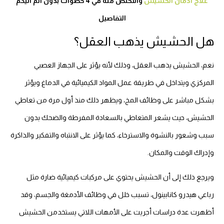
علاج ادمان الحشيش
والتخلص منه في 4 خطوات بدون ألم اليكم
التفاصيل
هل الحشيش يذهب العقل؟
نعم، الحشيش يذهب العقل، وذلك لأنه يؤثر على الجهاز العصبي
المركزي ويتداخل في طريقة عمل المواد الكيميائية في الدماغ ويؤثر
بشكل مباشر على وظائف المخ، ويظهر ذلك منذ أول مرة من تعاطي
الحشيش، حيث يشعر المتعاطي بالسعادة المفرطة والضحك بدون
سبب وشعور بالنشوة والاسترخاء، كما يؤثر على الانتباه والتفكير والذاكرة
وإدراك الوقت والمكان.
ويرجع ذلك إلى أن الحشيش يحتوي على مركبات كيميائية ضارة مثل
رباعي هيدرو كانابينول، تسبب خلل في وظائف الأدمغة والجسم، وقد
أظهرت عدة دراسات أجريت على الأمهات اللاتي يستخدمن الحشيش