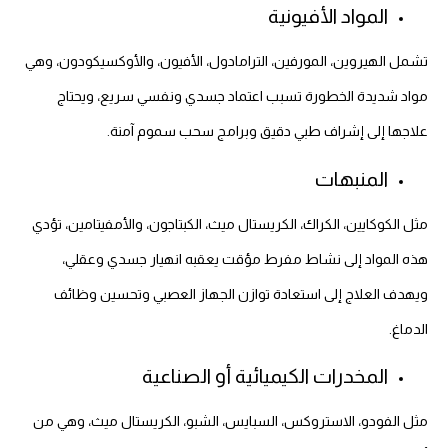
المواد الأفيونية
تشمل الهيروين، المورفين، الترامادول، الأفيون، والأوكسيكودون، وهي
مواد شديدة الخطورة تسبب اعتماد جسدي ونفسي سريع، ويحتاج
علاجها إلى إشراف طبي دقيق وبرامج سحب سموم آمنة.
المنبهات
مثل الكوكايين، الكراك، الكريستال ميث، الكبتاجون، والأمفيتامين، تؤدي
هذه المواد إلى نشاط مفرط مؤقت يعقبه انهيار جسدي وعقلي،
ويهدف العلاج إلى استعادة توازن الجهاز العصبي وتحسين وظائف
الدماغ.
المخدرات الكيميائية أو الصناعية
مثل الفودو، الاستروكس، السبايس، الشبو، الكريستال ميث، وهي من