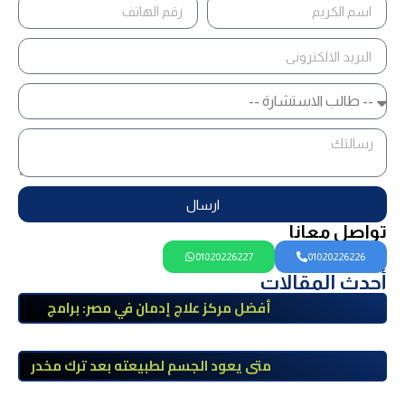
ارسال
تواصل معانا
01020226227
01020226226
أحدث المقالات
أفضل مركز علاج إدمان في مصر: برامج
علاج معتمدة وتعافي آمن تحت إشراف
طبي
متى يعود الجسم لطبيعته بعد ترك مخدر
الآيس؟ مراحل التعافي والعوامل المؤثرة