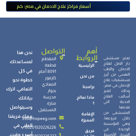
أسعار مراكز علاج الادمان في مصر: كم
تبلغ التكلفة وما الذي يشمله سعر
العلاج؟
أهم
التواصل
نحن هنا
الروابط
تعتبر مستشفى
المقطم
لمساعدتك
دار الامل لعلاج
قطعة
الرئيسية
الادمان والطب
في كل
8091 أمام
النفسي من أبرز
من نحن
كارفور
خطوة نحو
مستشفيات علاج
المعادي
الإدمان في مصر،
برامجنا
التعافي. اترك
بجوار
وذلك لتميز
أساليب العلاج
مدرسة
ماذا نعالج
بياناتك
الحديثة التي
؟
منارة
وسيتواصل
تقدمها
المستقبل
المتسشفى من
الإقامة
معك فريقنا
info@hopeeg.com
خلال فروعها،
المميزة
وهي المؤسسة
الطبي في
00201020226226
الوحيدة في
فريق
أسرع وقت.
الشرق الأوسط
00201020226227