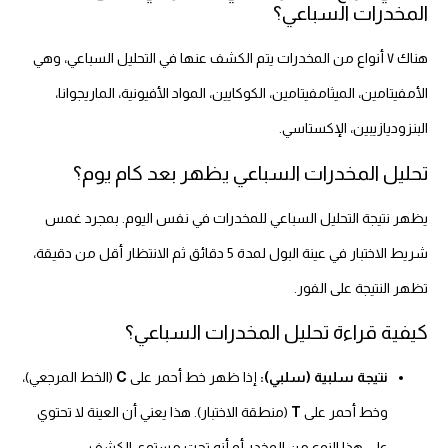
المخدرات السباعي؟
هناك ٧ أنواع من المخدرات يتم الكشف عنها في التحليل السباعي، وهي
الأمفيتامين، الميثامفيتامين، الكوكايين، المواد الأفيونية، الماريجوانا،
البنزوديازيبين، الإكستاسي.
تحليل المخدرات السباعي يظهر بعد كام يوم؟
يظهر نتيجة التحليل السباعي للمخدرات في نفس اليوم. بمجرد غمس
شريط الاختبار في عينة البول لمدة 5 دقائق ثم الانتظار أقل من دقيقة،
تظهر النتيجة على الفور.
كيفية قراءة تحليل المخدرات السباعي؟
نتيجة سلبية (سلبي):
إذا ظهر خط أحمر على
C
(الخط المرجعي)،
وخط أحمر على
T
(منطقة الاختبار). هذا يعني أن العينة لا تحتوي
على هذا النوع من المخدر أو أنه تحت مستوى الكشف.