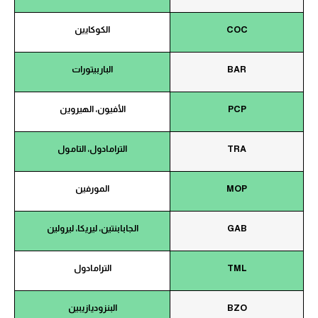
COC
الكوكايين
BAR
الباربيتورات
PCP
الأفيون، الهيروين
TRA
الترامادول، التامول
MOP
المورفين
GAB
الجابابنتين، ليريكا، ليرولين
TML
الترامادول
BZO
البنزوديازيبين