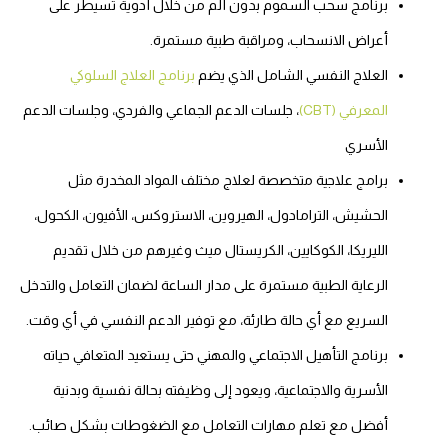
برنامج سحب السموم بدون ألم من خلال أدوية تسيطر على
أعراض الانسحاب، ومراقبة طبية مستمرة.
العلاج النفسي الشامل الذي يضم
برنامج العلاج السلوكي
المعرفي (CBT)
، جلسات الدعم الجماعي والفردي، وجلسات الدعم
الأسري
برامج علاجية متخصصة لعلاج مختلف المواد المخدرة مثل
الحشيش، الترامادول، الهيروين، الاستروكس، الأفيون، الكحول،
الليريكا، الكوكايين، الكريستال ميث وغيرهم من خلال تقديم
الرعاية الطبية مستمرة على مدار الساعة لضمان التعامل والتدخل
السريع مع أي حالة طارئة، مع توفير الدعم النفسي في أي وقت.
برنامج التأهيل الاجتماعي والمهني حتى يستعيد المتعافي حياته
الأسرية والاجتماعية، ويعود إلى وظيفته بحالة نفسية وبدنية
أفضل مع تعلم مهارات التعامل مع الضغوطات بشكل صائب.