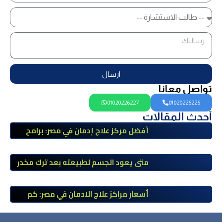
ارسال
تواصل معانا
01020226227
01020226226
أحدث المقالات
أفضل مركز علاج إدمان في مصر: برامج
علاج معتمدة وتعافي آمن تحت إشراف
طبي
متى يعود الجسم لطبيعته بعد ترك مخدر
الآيس؟ مراحل التعافي والعوامل المؤثرة
أسعار مراكز علاج الادمان في مصر: كم
تبلغ التكلفة وما الذي يشمله سعر