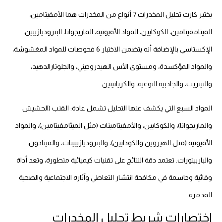
يختبر كارت تحليل المخدرات 7 أنواع من المخدرات هما الأمفيتامين،
الميثامفيتامين، الكوكايين، المواد الأفيونية، الماريجوانا، البنزوديازيبين،
الإكستاسي بالإضافة أنه يتضمن الاختبار 6 فحوصات للمواد المغشوشة،
والمواد المؤكسدة، ومستوى الأس الهيدروجيني، والجلوتارالدهيد،
والنيتريت، والجاذبية النوعية، والكرياتينين.
المواد السبع التي يكشف عنها التحليل تشمل عادة: القنب (الحشيش
والماريجوانا)، والكوكايين، والأمفيتامينات (مثل الميثامفيتامين)، والمواد
الأفيونية (مثل الهيروين والكودايين)، والبنزوديازيبينات، والميثادون،
والباربيتورات. تعتمد دقة النتائج على تقنيات كيميائية متطورة، وتعد أداة
وقائية وحاسمة في مكافحة انتشار التعاطي وآثاره الاجتماعية والصحية
المدمرة.
اختصارات شريط تحليل المخدرات