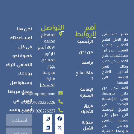
العلاج؟
أهم
التواصل
نحن هنا
الروابط
تعتبر مستشفى
المقطم
لمساعدتك
دار الامل لعلاج
قطعة
الرئيسية
الادمان والطب
في كل
8091 أمام
النفسي من أبرز
من نحن
كارفور
خطوة نحو
مستشفيات علاج
المعادي
الإدمان في مصر،
برامجنا
التعافي. اترك
بجوار
وذلك لتميز
أساليب العلاج
مدرسة
ماذا نعالج
بياناتك
الحديثة التي
؟
منارة
وسيتواصل
تقدمها
المستقبل
المتسشفى من
الإقامة
معك فريقنا
info@hopeeg.com
خلال فروعها،
المميزة
وهي المؤسسة
الطبي في
00201020226226
الوحيدة في
فريق
أسرع وقت.
الشرق الأوسط
00201020226227
الأطباء
التي تعمل على
مستوى إقليمي
مدونة
وعالمي عبر
الأمل
فروعها المنتشرة