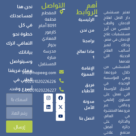
أهم
التواصل
نحن هنا
الروابط
تعتبر مستشفى
المقطم
لمساعدتك
دار الامل لعلاج
قطعة
الرئيسية
الادمان والطب
في كل
8091 أمام
النفسي من أبرز
من نحن
كارفور
خطوة نحو
مستشفيات علاج
المعادي
الإدمان في مصر،
برامجنا
التعافي. اترك
بجوار
وذلك لتميز
أساليب العلاج
مدرسة
ماذا نعالج
بياناتك
الحديثة التي
؟
منارة
وسيتواصل
تقدمها
المستقبل
المتسشفى من
الإقامة
معك فريقنا
info@hopeeg.com
خلال فروعها،
المميزة
وهي المؤسسة
الطبي في
00201020226226
الوحيدة في
فريق
أسرع وقت.
الشرق الأوسط
00201020226227
الأطباء
التي تعمل على
مستوى إقليمي
مدونة
وعالمي عبر
الأمل
فروعها المنتشرة
في العالم،
اتصل بنا
والحائزة على
إرسال
جائزة أفضل
مجتمع علاجي