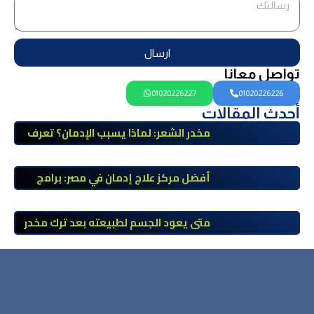
ارسال
تواصل معانا
01020226227
01020226226
أحدث المقالات
مخدر الشعر: لماذا يسبب الإدمان؟ تعرف
على أضراره وأعراضه وطرق العلاج
أفضل مركز علاج إدمان في مصر: برامج
علاج معتمدة وتعافي آمن تحت إشراف
طبي
متى يعود الجسم لطبيعته بعد ترك مخدر
الآيس؟ مراحل التعافي والعوامل المؤثرة