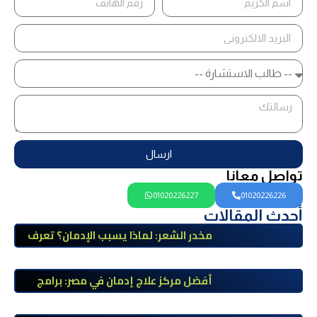
ارسال
تواصل معانا
01020226227
01020226226
أحدث المقالات
مخدر الشعر: لماذا يسبب الإدمان؟ تعرف
على أضراره وأعراضه وطرق العلاج
أفضل مركز علاج إدمان في مصر: برامج
علاج معتمدة وتعافي آمن تحت إشراف