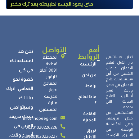
طبي
متى يعود الجسم لطبيعته بعد ترك مخدر
الآيس؟ مراحل التعافي والعوامل المؤثرة
أهم
التواصل
نحن هنا
الروابط
تعتبر مستشفى
المقطم
لمساعدتك
دار الامل لعلاج
قطعة
الرئيسية
الادمان والطب
في كل
8091 أمام
النفسي من أبرز
من نحن
كارفور
خطوة نحو
مستشفيات علاج
المعادي
الإدمان في مصر،
برامجنا
التعافي. اترك
بجوار
وذلك لتميز
أساليب العلاج
مدرسة
ماذا نعالج
بياناتك
الحديثة التي
؟
منارة
وسيتواصل
تقدمها
المستقبل
المتسشفى من
الإقامة
معك فريقنا
info@hopeeg.com
خلال فروعها،
المميزة
وهي المؤسسة
الطبي في
00201020226226
الوحيدة في
فريق
أسرع وقت.
الشرق الأوسط
00201020226227
الأطباء