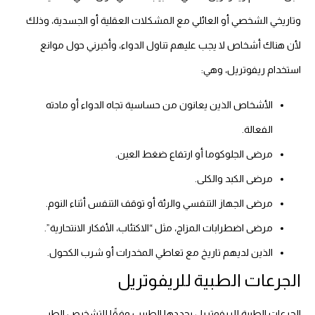
وتاريخي الشخصي أو العائلي مع المشكلات العقلية أو الجسدية، وذلك
لأن هناك أشخاص لا يجب عليهم تناول الدواء، وأخبرني حول موانع
استخدام ريفوتريل، وهي:
الأشخاص الذين يعانون من حساسية تجاه الدواء أو مادته
الفعالة.
مرضى الجلوكوما أو ارتفاع ضغط العين.
مرضى الكبد والكلى.
مرضى الجهاز التنفسي والرئة أو توقف التنفس أثناء النوم.
مرضى اضطرابات المزاج، مثل “الاكتئاب، الأفكار الانتحارية”.
الذين لديهم تاريخ مع تعاطي المخدرات أو شرب الكحول.
الجرعات الطبية للريفوتريل
الجرعات الطبية للريفوتريل يحددها الطبيب وفقًا للتشخيص الطبي