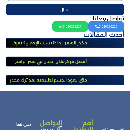
ارسال
تواصل معانا
01020226227
01020226226
أحدث المقالات
مخدر الشعر: لماذا يسبب الإدمان؟ تعرف
على أضراره وأعراضه وطرق العلاج
أفضل مركز علاج إدمان في مصر: برامج
علاج معتمدة وتعافي آمن تحت إشراف
طبي
متى يعود الجسم لطبيعته بعد ترك مخدر
الآيس؟ مراحل التعافي والعوامل المؤثرة
أهم
التواصل
نحن هنا
الروابط
تعتبر مستشفى
المقطم