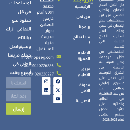
لمساعدتك
دار الامل لعلاج
قطعة
الرئيسية
الادمان والطب
في كل
8091 أمام
النفسي من أبرز
من نحن
كارفور
خطوة نحو
مستشفيات علاج
المعادي
الإدمان في مصر،
برامجنا
التعافي. اترك
بجوار
وذلك لتميز
أساليب العلاج
مدرسة
ماذا نعالج
بياناتك
الحديثة التي
؟
منارة
وسيتواصل
تقدمها
المستقبل
المتسشفى من
الإقامة
معك فريقنا
info@hopeeg.com
خلال فروعها،
المميزة
وهي المؤسسة
الطبي في
00201020226226
الوحيدة في
فريق
أسرع وقت.
الشرق الأوسط
00201020226227
الأطباء
التي تعمل على
مستوى إقليمي
مدونة
وعالمي عبر
الأمل
فروعها المنتشرة
في العالم،
اتصل بنا
والحائزة على
إرسال
جائزة أفضل
مجتمع علاجي
لعام 2023/2025.