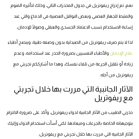
نعم، تم إدراج ريفوتريل في جدول المخدرات الثاني، وذلك لتأثيره المنوم
والمثبط للجهاز العصبي وبعض النواقل العصبية في الدماغ والتي عند
إساءة الاستخدام تسبب الاعتماد الجسدي والعقلي وصولًا للإدمان.
لذا لا يتم صرف ريفوتريل من الصيدلية بدون وصفة طبية، وينصح أطباء
علاج الإدمان
والأطباء النفسيين بضرورة الحذر عند استخدامه، وعدم
زيادة أو تقليل الجرعة من تلقاء نفسك، وهذا ما أشارككم تجربتي مع
ريفوتريل من أجله.
الآثار الجانبية التي مررت بها خلال تجربتي
مع ريفوتريل
حذرني الطبيب من الآثار الجانبية لدواء ريفوتريل، وأكد على ضرورة الالتزام
بتوجيهاته الخاصة بالجرعات وميعادها، لكني أسأت استخدام الدواء وإليك
الآثار الجانبية التي مررت بها خلال تجربتي مع ريفوتريل: