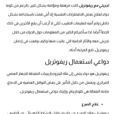
تجربتي مع ريفوتريل
كانت مرهقة ومؤلمة بشكل كبير، بالرغم من كونه
دواء لعلاج بعض الاضطرابات النفسية إلا أنني قمت باستخدامه بشكل
خاطئ ولم أنتبه لتعليمات الطبيب، لكني لا أرغب أن يقع الآخرين في ذلك
الخطأ أيضًا، لذا سأخبركم الكثير من المعلومات حول الدواء من خلال
تجربتي معه والآثار الجانبية التي عانيت منها وكيف وقعت في إدمان
ريفوتريل، تابع القراءة أدناه.
دواعي استعمال ريفوتريل
ريفوتريل هو دواء ينتمي إلى فئة البنزوديازيبينات المثبطة للجهاز العصبي
المركزي، ويعمل من خلال التأثير على بعض النواقل العصبية في الدماغ،
مادته الفعالة هي كلونازيبام، وإليك دواعي استعمال ريفوتريل:
علاج الصرع
ريفوتريل يعالج الصرع عن طريق تقليل النشاط الكهربائي غير الطبيعي