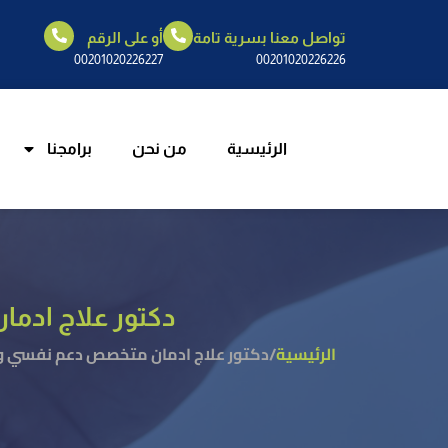
تواصل معنا بسرية تامة
أو على الرقم
الرئيسية
م
00201020226227
00201020226226
الرئيسية
من نحن
برامجنا
دكتور علاج اد
الرئيسية
/
دكتور علاج ادمان متخصص دعم نفسي و