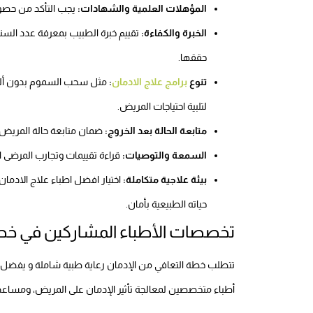
المؤهلات العلمية والشهادات:
يجب التأكد من حصو
الخبرة والكفاءة:
تقييم خبرة الطبيب بمعرفة عدد السن
حققها.
تنوع
برامج علاج الادمان
:
مثل سحب السموم بدون ألم و
لتلبية احتياجات المريض.
متابعة الحالة بعد الخروج:
ضمان متابعة حالة المريض بع
السمعة والتوصيات:
قراءة تقييمات وتجارب المرضى
بيئة علاجية متكاملة:
اختيار افضل اطباء علاج الادم
حياته الطبيعية بأمان.
تخصصات الأطباء المشاركين في خطة
تتطلب خطة التعافي من الإدمان رعاية طبية شاملة و يفضل 
أطباء متخصصين لمعالجة تأثير الإدمان على المريض، ومساعد