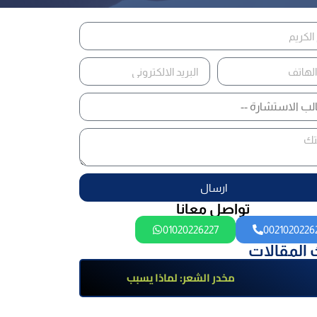
ارسال
تواصل معانا
01020226227
0021020226
 المقالات
مخدر الشعر: لماذا يسبب
الإدمان؟ تعرف على أضراره