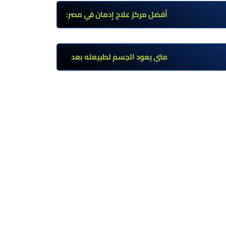
وأعراضه وطرق العلاج
أفضل مركز علاج إدمان في مصر:
برامج علاج معتمدة وتعافي آمن
تحت إشراف طبي
متى يعود الجسم لطبيعته بعد
ترك مخدر الآيس؟ مراحل التعافي
والعوامل المؤثرة