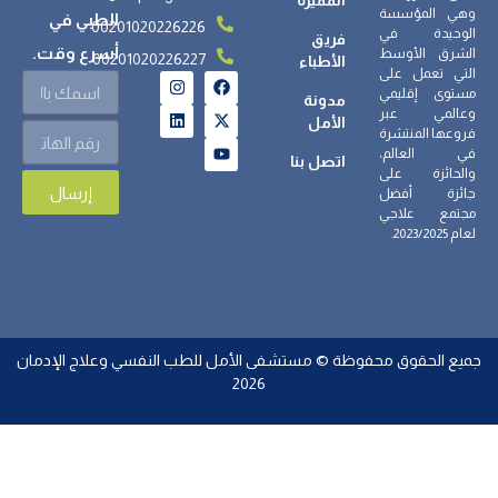
وهي المؤسسة
الطبي في
00201020226226
الوحيدة في
فريق
أسرع وقت.
الشرق الأوسط
00201020226227
الأطباء
التي تعمل على
مستوى إقليمي
مدونة
وعالمي عبر
الأمل
فروعها المنتشرة
في العالم،
اتصل بنا
والحائزة على
إرسال
جائزة أفضل
مجتمع علاجي
لعام 2023/2025.
جميع الحقوق محفوظة © مستشفى الأمل للطب النفسي وعلاج الإدمان
2026