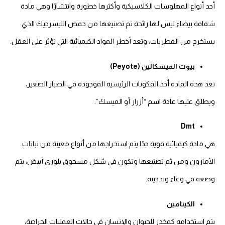
أحد أنواع المهلوسات الكلاسيكية وأكثرها خطورة وانتشارًا وهي مادة
شفافة بيضاء ليس لها رائحة تم تصنيعها من حمض الليسرجيك الذي
يستخرج من الفطريات، وتعد أخطر المواد الكيميائية التي تؤثر على العقل.
بيوت الميسكالين (Peyote)
تعد هذه المادة أحد المكونات الرئيسية الموجودة في الصبار الصغير،
ويطلق عليها عادة اسم “أزرار أو الميسك”.
Dmt
هي مادة كيميائية قوية جدًا يتم استخراجها من أنواع معينة من نباتات
الأمازون ومن ثم تصنيعها وتكون في شكل مسحوق بلوري أبيض، يتم
وضعه في وعاء وتدخينه.
الكيتامين
يتم استخدامه كمخدر للحيوان والإنسان في حالات العمليات الجراحية،