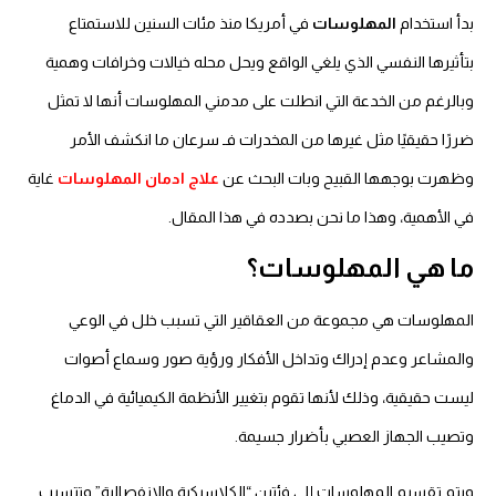
بدأ استخدام
المهلوسات
في أمريكا منذ مئات السنين للاستمتاع
بتأثيرها النفسي الذي يلغي الواقع ويحل محله خيالات وخرافات وهمية
وبالرغم من الخدعة التي انطلت على مدمني المهلوسات أنها لا تمثل
ضررًا حقيقيًا مثل غيرها من المخدرات فـ سرعان ما انكشف الأمر
وظهرت بوجهها القبيح وبات البحث عن
علاج ادمان المهلوسات
غاية
في الأهمية، وهذا ما نحن بصدده في هذا المقال.
ما هي المهلوسات؟
المهلوسات هي مجموعة من العقاقير التي تسبب خلل في الوعي
والمشاعر وعدم إدراك وتداخل الأفكار ورؤية صور وسماع أصوات
ليست حقيقية، وذلك لأنها تقوم بتغيير الأنظمة الكيميائية في الدماغ
وتصيب الجهاز العصبي بأضرار جسيمة.
ويتم تقسيم المهلوسات إلى فئتين “الكلاسيكية والانفصالية” وتتسبب