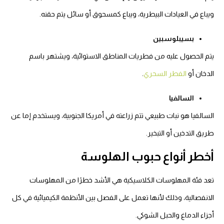
ويباع في العيادات البيطرية، ويباع كمسحوق أو سائل يتم حقنه.
بسيبلوسبين
يتم الحصول عليه من فطريات المناطق الاستوائية، ويشتهر باسم
الدخان أو
الفطر السحري
.
السالفيا
السالفيا هو نبات طبيعي تتم زراعته في أمريكا الجنوبية، ويستخدم إما عن
طريق التدخين أو التبخير.
أخطر أنواع حبوب الهلوسة
تعد فئة المهلوسات الكلاسيكية هي الأشد خطرًا من المهلوسات
الانفصالية، وذلك لأنها تعمل على الفصل بين الأنظمة الكيميائية في كل
أجزاء الدماغ والحبل الشوكي.