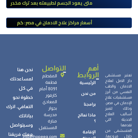
طبي
متى يعود الجسم لطبيعته بعد ترك مخدر
الآيس؟ مراحل التعافي والعوامل المؤثرة
أسعار مراكز علاج الادمان في مصر: كم
تبلغ التكلفة وما الذي يشمله سعر
العلاج؟
أهم
التواصل
نحن هنا
الروابط
تعتبر مستشفى
المقطم
لمساعدتك
دار الامل لعلاج
قطعة
الرئيسية
الادمان والطب
في كل
8091 أمام
النفسي من أبرز
من نحن
كارفور
خطوة نحو
مستشفيات علاج
المعادي
الإدمان في مصر،
برامجنا
التعافي. اترك
بجوار
وذلك لتميز
أساليب العلاج
مدرسة
ماذا نعالج
بياناتك
الحديثة التي
؟
منارة
وسيتواصل
تقدمها
المستقبل
المتسشفى من
الإقامة
معك فريقنا
info@hopeeg.com
خلال فروعها،
المميزة