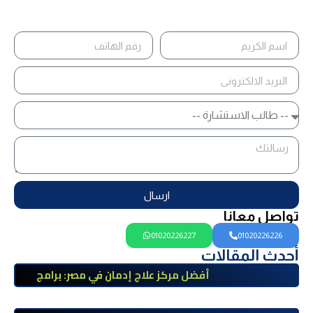
ارسال
تواصل معانا
01020226227
01020226226
أحدث المقالات
أفضل مركز علاج إدمان في مصر: برامج
علاج معتمدة وتعافي آمن تحت إشراف