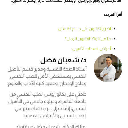
“النالتركسون والبوبرنورفين” ويحظر استخدامها خارج الإشراف الطبي.
أقرا المزيد:
اضرار الافيون على جسم الانسان
ما هى فوائد الافيون للرجال؟
أعراض انسحاب الأفيون
د/ شعبان فضل
أستاذ الصحة النفسية ومدير قسم التأهيل
النفسي بمستشفى الأمل للطب النفسي
وعلاج الإدمان، وعميد كلية الآداب والعلوم.
حاصل على بكالوريوس الطب النفسي من
جامعة القاهرة، ودبلوم جامعي في التأهيل
النفسي، إضافة إلى درجة الماجستير في
الطب النفسي والأمراض العصبية.
يمتلك الدكتور شعبان فضل خبرة تمتد