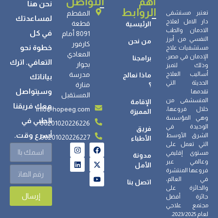
أهم
التواصل
نحن هنا
الروابط
تعتبر مستشفى
المقطم
لمساعدتك
دار الامل لعلاج
قطعة
الرئيسية
الادمان والطب
في كل
8091 أمام
النفسي من أبرز
من نحن
كارفور
خطوة نحو
مستشفيات علاج
المعادي
الإدمان في مصر،
برامجنا
التعافي. اترك
بجوار
وذلك لتميز
أساليب العلاج
مدرسة
ماذا نعالج
بياناتك
الحديثة التي
؟
منارة
وسيتواصل
تقدمها
المستقبل
المتسشفى من
الإقامة
معك فريقنا
info@hopeeg.com
خلال فروعها،
المميزة
وهي المؤسسة
الطبي في
00201020226226
الوحيدة في
فريق
أسرع وقت.
الشرق الأوسط
00201020226227
الأطباء
التي تعمل على
مستوى إقليمي
مدونة
وعالمي عبر
الأمل
فروعها المنتشرة
في العالم،
اتصل بنا
والحائزة على
إرسال
جائزة أفضل
مجتمع علاجي
لعام 2023/2025.