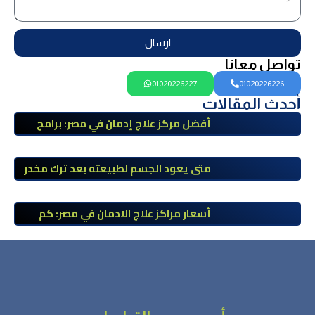
ارسال
تواصل معانا
01020226227
01020226226
أحدث المقالات
أفضل مركز علاج إدمان في مصر: برامج
علاج معتمدة وتعافي آمن تحت إشراف
طبي
متى يعود الجسم لطبيعته بعد ترك مخدر
الآيس؟ مراحل التعافي والعوامل المؤثرة
أسعار مراكز علاج الادمان في مصر: كم
تبلغ التكلفة وما الذي يشمله سعر
العلاج؟