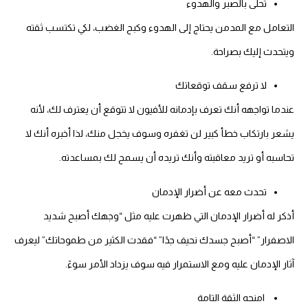
تحلى بالصبر والهدوء
التعامل مع المدمن يحتاج إلى الهدوء وكبح الغضب، لكي تكتسب ثقته
ويتحدث إليك بصراحة.
لا ترفع سقف توقعاتك
عندما تواجهه أنك تعرف بإدمانه للأفيون لا تتوقع أن يعترف لك، لأنه
يشعر بارتكاب خطأ كبير لن تغفره وسوف يخجل منك، لذا أخبره أنك لا
تحاسبه أو تريد معاقبته وأنك تريده أن يسمح لك بمساعدته.
تحدث معه عن أضرار الإدمان
أذكر له أضرار الإدمان التي ظهرت عليه مثل “وجهك أصبح شديد
الاصفرار” “أصبح جسدك نحيف جدًا” “فقدت الكثير من طموحاتك” ليعرف
آثار الإدمان عليه ومع الاستمرار فيه سوف يزداد الأمر سوءً.
امنحه الثقة التامة