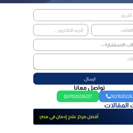
ارسال
تواصل معانا
01020226227
0021020226
 المقالات
أفضل مركز علاج إدمان في مصر:
برامج علاج معتمدة وتعافي آمن