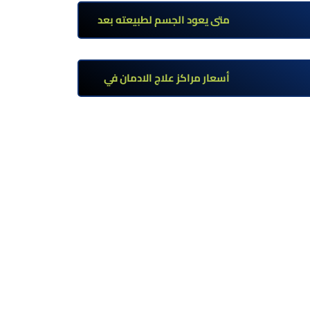
تحت إشراف طبي
متى يعود الجسم لطبيعته بعد
ترك مخدر الآيس؟ مراحل التعافي
والعوامل المؤثرة
أسعار مراكز علاج الادمان في
مصر: كم تبلغ التكلفة وما الذي
يشمله سعر العلاج؟