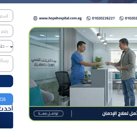
226
أحدث