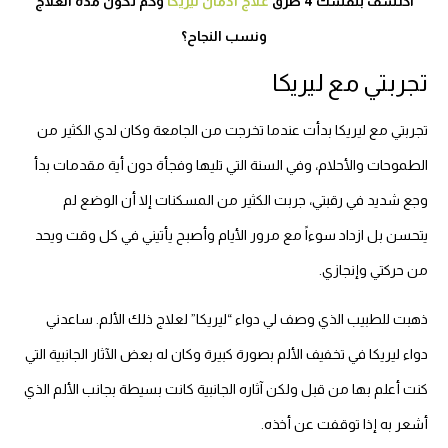
اكتشف بنفسك 4 طرق
علاج ادمان ليريكا
وكم تكون مدة العلاج
ونسب النجاح؟
تجربتي مع ليريكا
تجربتي مع ليريكا بدأت عندما تخرجت من الجامعة وكان لدي الكثير من
الطموحات والأحلام، وفي السنة التي تليها وفجأة دون أية مقدمات بدأ
وجع شديد في رقبتي، جربت الكثير من المسكنات إلا أن الوضع لم
يتحسن بل ازداد سوءاً مع مرور الأيام وأصبح يأتيني في كل وقت ويحد
من حركتي وإنجازي.
ذهبت للطبيب الذي وصف لي دواء “ليريكا” لعلاج ذلك الألم. ساعدني
دواء ليريكا في تخفيف الألم بصورة كبيرة وكان له بعض الآثار الجانبية التي
كنت أعلم بها من قبل ولكن آثاره الجانبية كانت بسيطة بجانب الألم الذي
أشعر به إذا توقفت عن أخذه.