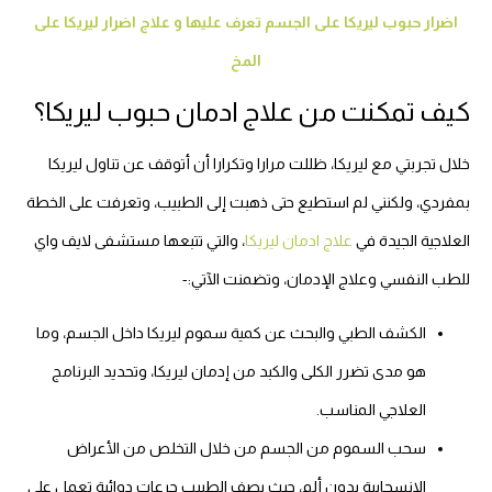
اضرار حبوب ليريكا على الجسم تعرف عليها و علاج اضرار ليريكا على
المخ
كيف تمكنت من علاج ادمان حبوب ليريكا؟
خلال تجربتي مع ليريكا، ظللت مرارا وتكرارا أن أتوقف عن تناول ليريكا
بمفردي، ولكنني لم استطيع حتى ذهبت إلى الطبيب، وتعرفت على الخطة
العلاجية الجيدة في
علاج ادمان ليريكا
، والتي تتبعها مستشفى لايف واي
للطب النفسي وعلاج الإدمان، وتضمنت الآتي:-
الكشف الطبي والبحث عن كمية سموم ليريكا داخل الجسم، وما
هو مدى تضرر الكلى والكبد من إدمان ليريكا، وتحديد البرنامج
العلاجي المناسب.
سحب السموم من الجسم من خلال التخلص من الأعراض
الانسحابية بدون ألم، حيث يصف الطبيب جرعات دوائية تعمل على