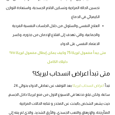
تحسين الحالة المزاجية وتسكين الالام الجسدية، واستعادة التوازن
الكيميائي في الدماغ.
العلاج النفسي والسلوكي من خلال الجلسات النفسية الفردية
والجماعية، والتي تهدف إلى اقتلاع الإدمان من جذوره، وكسر
الاعتماد النفسي على الدواء.
متى يبدأ مفعول ليريكا 75 وكيف يمكن إبطال مفعول ليريكا ٧٥؟
دليلك الكامل
متى تبدأ اعراض انسحاب ليريكا؟
تبدأ
اعراض انسحاب ليريكا
بعد التوقف عن تعاطي الدواء بحوالي 24
ساعة، ولكن تبلغ حدتها في الاسبوع الاول من منع ليريكا داخل الجسم،
حيث يشعر الشخص بالبحث عن المخدر و تنتابه الحالات المزاجية
المتأرجحة، والإرهاق والتعب الجسدي، والأرق الشديد، والذي لم ينته إلى