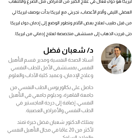
ليريكا هو دواء فعال في علاج الكثير من الأمراض مثل الصرع والالتهاب
العضلي الليفي وآلام الأعصاب، تجربتي مع ليريكا بدأت بوصف ليريكا لي
من قبل طبيب لعلاج بعض الآلام وتطور الوضع إلى إدمان دواء ليريكا
حتى قررت الذهاب إلى مستشفى متخصصة لعلاج إدماني من ليريكا.
د/ شعبان فضل
أستاذ الصحة النفسية ومدير قسم التأهيل
النفسي بمستشفى الأمل للطب النفسي
وعلاج الإدمان، وعميد كلية الآداب والعلوم.
حاصل على بكالوريوس الطب النفسي من
جامعة القاهرة، ودبلوم جامعي في التأهيل
النفسي، إضافة إلى درجة الماجستير في
الطب النفسي والأمراض العصبية.
يمتلك الدكتور شعبان فضل خبرة تمتد
لأكثر من 20 عامًا في مجال التأهيل النفسي
والعلاج السلوكي.