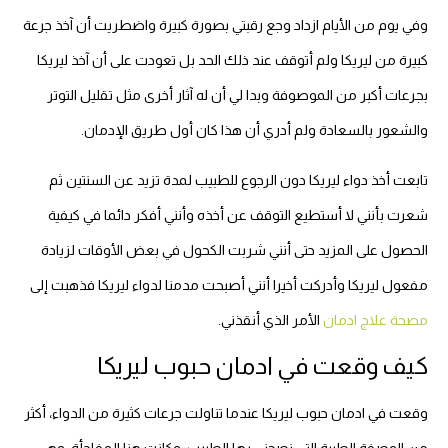
وفي يوم من الأيام ازداد وجع رقبتي بصورة كبيرة واضطريت أن آخذ جرعة
كبيرة من ليريكا ولم أتوقف عند ذلك الحد بل تعودت على أن آخذ ليريكا
بجرعات أكبر من الموصوفة وبدا لي أن له آثار أخرى مثل تقليل التوتر
والشعور بالسعادة ولم أدري أن هذا كان أول طريق الإدمان.
تابعت أخذ دواء ليريكا دون الرجوع للطبيب لمدة تزيد عن السنتين ثم
شعرت بأنني لا أستطيع التوقف عن أخذه وأنني أفكر دائما في كيفية
الحصول على المزيد حتى أنني شربت الكحول في بعض الأوقات لزيادة
مفعول ليريكا وأدركت أخيرا أنني أصبحت مدمنا لدواء ليريكا فذهبت إلى
مصحة علاج ادمان
الأمر الذي أنقذني.
كيف وقعت في ادمان حبوب ليريكا
وقعت في ادمان حبوب ليريكا عندما تناولت جرعات كثيرة من الدواء، أكثر