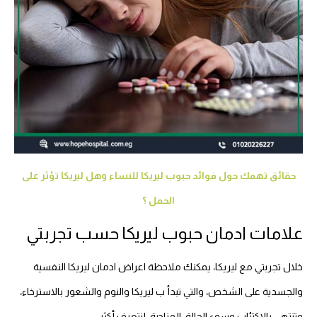
حقائق تهمك حول فوائد حبوب ليريكا للنساء وهل ليريكا تؤثر على
الحمل ؟
علامات ادمان حبوب ليريكا حسب تجربتي
خلال تجربتي مع ليريكا، يمكنك ملاحظة اعراض ادمان ليريكا النفسية
والجسدية على الشخص، والتي تبدأ ب ليريكا والنوم والشعور بالاسترخاء،
وتنتهي بالاكتئاب وسوء الحالة المزاجية، لنتعرف أكثر.