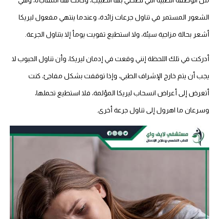
من الوصفة الطبية التي نصحني بها الطبيب، وكانت هنا المفاجأة، وهي
الشعور المستمر في تناول جرعات زائدة، وعندما ينتهي مفعول ليريكا
أشعر بحالة مزاجية سيئة، ولا استطيع تفويت يومأ إلا بتناول الجرعة.
أدركت في تلك اللحظة إنني وقعت في إدمان ليريكا، وأن تناول الحبوب لا
يجب أن يتم خارج الإشراف الطبي، وإذا توقفت بشكل مفاجئ، كنت
أتعرض إلى أعراض انسحاب ليريكا المؤلمة، فلا استطيع تحملها،
وسرعان ما اهرول إلى تناول جرعة أخرى.