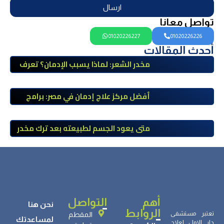
ارسال
تواصل معانا
01020226227
01020226226
أحدث المقالات
مخدر الشعر: لماذا يسبب الإدمان؟ تعرف
على أضراره وأعراضه وطرق العلاج
أفضل مركز علاج إدمان في مصر: برامج
علاج معتمدة وتعافي آمن تحت إشراف
طبي
متى يعود الجسم لطبيعته بعد ترك مخدر
الآيس؟ مراحل التعافي والعوامل المؤثرة
أهم
التواصل
نحن هنا
الروابط
تعتبر مستشفى
المقطم
لمساعدتك
دار الامل لعلاج