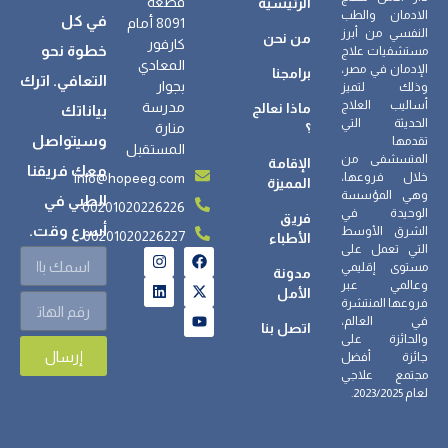
قطعة
الرئيسية
الادمان والطب
في كل
8091 أمام
النفسي من أبرز
من نحن
كارفور
خطوة نحو
مستشفيات علاج
المعادي
الإدمان في مصر،
برامجنا
التعافي. اترك
بجوار
وذلك لتميز
أساليب العلاج
مدرسة
ماذا نعالج
بياناتك
الحديثة التي
؟
منارة
وسيتواصل
تقدمها
المستقبل
المتسشفى من
الإقامة
معك فريقنا
info@hopeeg.com
خلال فروعها،
المميزة
وهي المؤسسة
الطبي في
00201020226226
الوحيدة في
فريق
أسرع وقت.
الشرق الأوسط
00201020226227
الأطباء
التي تعمل على
مستوى إقليمي
مدونة
وعالمي عبر
الأمل
فروعها المنتشرة
في العالم،
اتصل بنا
والحائزة على
إرسال
جائزة أفضل
مجتمع علاجي
لعام 2023/2025.