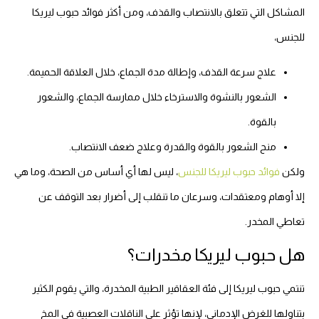
المشاكل التي تتعلق بالانتصاب والقذف، ومن أكثر فوائد حبوب ليريكا
للجنس،
علاج سرعة القذف، وإطالة مدة الجماع، خلال العلاقة الحميمة.
الشعور بالنشوة والاسترخاء خلال ممارسة الجماع، والشعور
بالقوة.
منح الشعور بالقوة والقدرة وعلاج ضعف الانتصاب.
ولكن
فوائد حبوب ليريكا للجنس
، ليس لها أي أساس من الصحة، وما هي
إلا أوهام ومعتقدات، وسرعان ما تنقلب إلى أضرار بعد التوقف عن
تعاطي المخدر.
هل حبوب ليريكا مخدرات؟
تنتمي حبوب ليريكا إلى فئة العقاقير الطبية المخدرة، والتي يقوم الكثير
بتناولها للغرض الإدماني، لإنها تؤثر على الناقلات العصبية في المخ