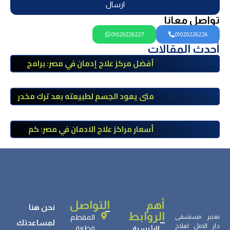
ارسال
تواصل معانا
01020226227
01020226226
أحدث المقالات
أفضل مركز علاج إدمان في مصر: برامج
علاج معتمدة وتعافي آمن تحت إشراف
طبي
متى يعود الجسم لطبيعته بعد ترك مخدر
الآيس؟ مراحل التعافي والعوامل المؤثرة
أسعار مراكز علاج الادمان في مصر: كم
تبلغ التكلفة وما الذي يشمله سعر
العلاج؟
أهم
التواصل
نحن هنا
الروابط
تعتبر مستشفى
المقطم
لمساعدتك
دار الامل لعلاج
قطعة
الرئيسية