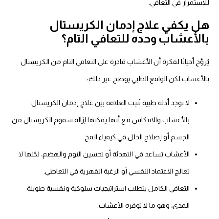
للاستمرار في التعافي.
هل يكفي علاج إدمان الكريستال
بالأعشاب وحده للتعافي التام؟
يُروَّج أحيانًا لفكرة أن الأعشاب قادرة على التعافي التام من الكريستال
بالأعشاب لكن الواقع الطبي يوضح غير ذلك:
لا توجد أدلة طبية تُثبت العلاقة بين علاج إدمان الكريستال
بالأعشاب والانتكاس مع أنها يمكنها إزالة سموم الكريستال من
الجسم أو إصلاح الخلل في كيمياء المخ.
الأعشاب تساعد في التهدئة أو تحسين النوم والهضم، لكنها لا
تعالج الاعتماد النفسي أو الرغبة القهرية في التعاطي.
التعافي الكامل يتطلب استراتيجيات سلوكية ونفسية طويلة
المدى، وهو ما لا توفره الأعشاب.