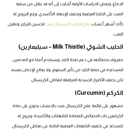
الدماغ، وبعض الدراسات الأولية أشارت إلى أنه قد يقلل من سمية
الميث على الخلايا العصبية ويخفف الإجهاد التأكسدي، ويتم الترويج له
كأحد أشهر أعشاب
علاج ادمان الكريستال ميث
لتحسين التركيز وتقليل
التعب.
الحليب الشوكي (Milk Thistle – سيليمارين)
معروف بخصائصه في دعم صحة الكبد، ويستخدم أحيانا مع المدمنين
للمساعدة في حماية الكبد من تأثير السموم، ولا يعالج الإدمان نفسه،
لكن يخفف الأضرار الجسدية المرافقة لتعاطي الكريستال.
الكركم (Curcumin)
مشهور على قائمة علاج الكريستال ميث بالاعشاب يحتوي على مادة
الكركمين ذات الخصائص المضادة للالتهابات والأكسدة، ويروج له
كمساعد في تخفيف الالتهابات العصبية الناتجة عن تعاطي الكريستال