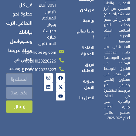
الادمان والطب
في كل
8091 أمام
النفسي من أبرز
من نحن
كارفور
خطوة نحو
مستشفيات علاج
المعادي
الإدمان في مصر،
برامجنا
التعافي. اترك
بجوار
وذلك لتميز
أساليب العلاج
مدرسة
ماذا نعالج
بياناتك
الحديثة التي
؟
منارة
وسيتواصل
تقدمها
المستقبل
المتسشفى من
الإقامة
معك فريقنا
info@hopeeg.com
خلال فروعها،
المميزة
وهي المؤسسة
الطبي في
00201020226226
الوحيدة في
فريق
أسرع وقت.
الشرق الأوسط
00201020226227
الأطباء
التي تعمل على
مستوى إقليمي
مدونة
وعالمي عبر
الأمل
فروعها المنتشرة
في العالم،
اتصل بنا
والحائزة على
إرسال
جائزة أفضل
مجتمع علاجي
لعام 2023/2025.