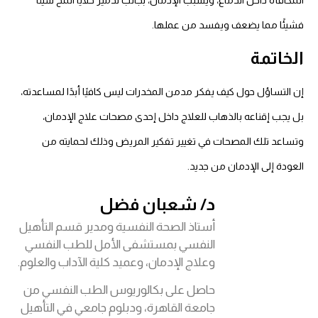
المكافأة داخل الدماغ، ويسبب الإدمان، بجانب تدمير خلايا المخ شيئًا
فشيئًا مما يضعف ويفسد من عملها.
الخاتمة
إن التساؤل حول كيف يفكر مدمن المخدرات ليس كافيًا أبدًا لمساعدته،
بل يجب إقناعه بالذهاب للعلاج داخل إحدى مصحات علاج الإدمان،
وتساعد تلك المصحات في تغيير تفكير المريض وذلك لحمايته من
العودة إلى الإدمان من جديد.
د/ شعبان فضل
أستاذ الصحة النفسية ومدير قسم التأهيل
النفسي بمستشفى الأمل للطب النفسي
وعلاج الإدمان، وعميد كلية الآداب والعلوم.
حاصل على بكالوريوس الطب النفسي من
جامعة القاهرة، ودبلوم جامعي في التأهيل