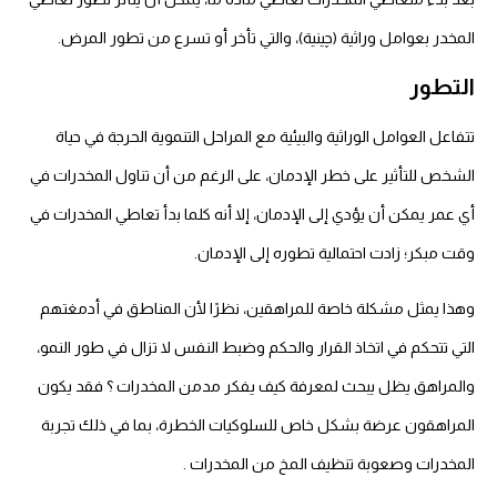
المخدر بعوامل وراثية (چينية)، والتي تأخر أو تسرع من تطور المرض.
التطور
تتفاعل العوامل الوراثية والبيئية مع المراحل التنموية الحرجة في حياة
الشخص للتأثير على خطر الإدمان،
على الرغم من أن تناول المخدرات في
أي عمر يمكن أن يؤدي إلى الإدمان، إلا أنه كلما بدأ تعاطي المخدرات في
وقت مبكر؛ زادت احتمالية تطوره إلى الإدمان.
وهذا يمثل مشكلة خاصة للمراهقين، نظرًا لأن المناطق في أدمغتهم
التي تتحكم في اتخاذ القرار والحكم وضبط النفس لا تزال في طور النمو،
والمراهق يظل يبحث لمعرفة
كيف يفكر مدمن المخدرات
؟
فقد يكون
المراهقون عرضة بشكل خاص للسلوكيات الخطرة، بما في ذلك تجربة
المخدرات وصعوبة
تنظيف المخ من المخدرات
.