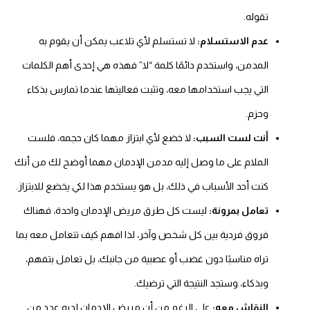
تقوله.
عدم الاستسلام:
لا تستسلم لأي تلاعب يمكن أن يقوم به
المدمن، واستخدم دائمًا كلمة “لا” فهذه هي إحدى أهم الكلمات
التي يجب استخدامها معه، وتثبت فعاليتها عندما تمارس بذكاء
وحزم.
أنت لست السبب:
لا خضع لأي ابتزاز مهما كان حجمه، فلست
الملام على ما وصل إليه مدمن الإدمان مهما أوضح لك من أنك
كنت أحد الأسباب في ذلك، بل هو يستخدم هذا لكي يخضع للابتزاز.
تعامل بمرونة:
ليست كل طرق مريض الإدمان واحدة، فهناك
فروق فردية بين كل شخص وآخر، لذا افهم كيف تتعامل معه بما
تراه مناسبًا دون غضب أو عصبية من جانبك، بل تعامل بتفهم،
وبذكاء، وستجد النتيجة التي ترضيك.
النقاش معه:
على الرغم من أن مريض الإدمان لديه عدد من