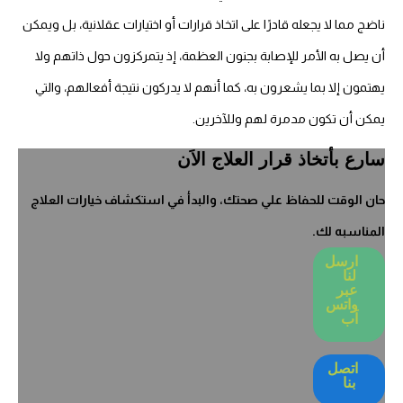
ناضج مما لا يجعله قادرًا على اتخاذ قرارات أو اختيارات عقلانية، بل ويمكن
أن يصل به الأمر للإصابة بجنون العظمة، إذ يتمركزون حول ذاتهم ولا
يهتمون إلا بما يشعرون به، كما أنهم لا يدركون نتيجة أفعالهم، والتي
يمكن أن تكون مدمرة لهم وللآخرين.
سارع بأتخاذ قرار العلاج الاَن
حان الوقت للحفاظ علي صحتك، والبدأ في استكشاف خيارات العلاج
المناسبه لك.
ارسل
لنا
عبر
واتس
اَب
اتصل
بنا