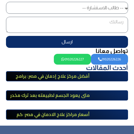
ارسال
تواصل معانا
01020226227
01020226226
أحدث المقالات
أفضل مركز علاج إدمان في مصر: برامج
علاج معتمدة وتعافي آمن تحت إشراف
طبي
متى يعود الجسم لطبيعته بعد ترك مخدر
الآيس؟ مراحل التعافي والعوامل المؤثرة
أسعار مراكز علاج الادمان في مصر: كم
تبلغ التكلفة وما الذي يشمله سعر
العلاج؟