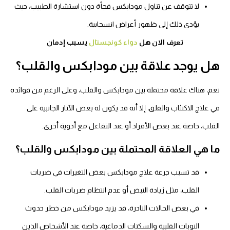
لا تتوقف عن تناول مودابكس فجأة دون استشارة الطبيب، حيث
يؤدي ذلك إلى ظهور أعراض انسحابية.
تعرف الان هل
دواء كونجستال
يسبب إدمان
هل يوجد علاقة بين مودابكس والقلب؟
نعم، هناك علاقة محتملة بين مودابكس والقلب، وعلى الرغم من فوائده
في علاج الاكتئاب والقلق، إلا أنه قد يكون له بعض الآثار الجانبية على
القلب، خاصة عند بعض الأفراد أو عند التفاعل مع أدوية أخرى.
ما هي العلاقة المحتملة بين مودابكس والقلب؟
قد تسبب جرعة علاج مودابكس بعض التغيرات في ضربات
القلب، مثل زيادة النبض أو عدم انتظام ضربات القلب.
في بعض الحالات النادرة، قد يزيد مودابكس من خطر حدوث
النوبات القلبية والسكتات الدماغية، خاصة عند الأشخاص الذين