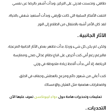
طاقتي، وتحسنت قدرتي على التركيز، وبدأت أشعر بالرضا عن نفسي.
اختفت الأفكار السلبية التي كانت تؤرقني، وبدأت أستعيد شغفي بالحياة،
لقد كان الأمر أشبه بالانتقال من الظلام إلى النور.
الآثار الجانبية..
ولكن، لم يكن كل شيء ورديًا، بدأت تظهر بعض الآثار الجانبية المزعجة،
فالبرغم رغم أنني كنت أحرص على اتباع نظام غذائي صحي وممارسة
الرياضة، إلا أنني بدأت ألاحظ زيادة ملحوظة في وزني.
كنت أعاني من شعور دائم ومزعج بالعطش وجفاف في الحلق،
واضطرابات هضمية مثل الغثيان والإمساك.
تعليمات وتحذيرات هامة حول
دواء ليبونكسن
تعرف عليها الآن
التحديات..