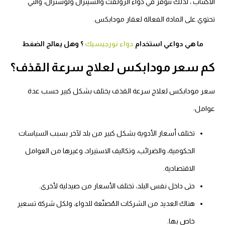
الاكتئاب ، لذلك تتوفر في دواء الزولفت والسيترال ولوسترال، والتي
تحتوي على المادة الفعالة لعقار مودابكس.
ما هي دواعي استخدام
دواء نورجيسيك
؟ وهل يعالج الضغط
كم سعر مودابكس لعلاج سرعة القذف؟
سعر مودابكس لعلاج سرعة القذف يختلف بشكل كبير حسب عدة
عوامل:
تختلف أسعار الأدوية بشكل كبير من بلد لآخر بسبب السياسات
الحكومية، والضرائب، وتكاليف الاستيراد، وغيرها من العوامل
الاقتصادية.
حتى داخل نفس البلد، تختلف الأسعار من صيدلية لأخرى.
هناك العديد من الشركات المُصنّعة للدواء، ولكل شركة تسعير
خاص بها.