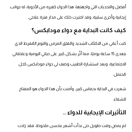
أفضل والتحديات التي واجهتها، هذا الدواء كغيره من الأدوية، له جوانب
إيجابية وأخرى سلبية، وقد اختبرت ذلك على مدار فترة علاجي.
كيف كانت البداية مع دواء مودابكس؟
كنت أعاني من الاكتئاب الشديد والقلق المزمن والنوم المُفرط الذي
يتعدى 15 ساعة يوميًا، مما أثّر بشكل كبير على حياتي اليومية وعلاقاتي
الاجتماعية، وبعد استشارة الطبيب وصف لي دواء مودابكس كحل
مُحتمل.
شعرت في البداية بحماس كبير، وآمنت بأن هذا الدواء هو المفتاح
للشفاء.
التأثيرات الإيجابية للدواء ..
لم يمضِ وقت طويل حتى بدأت أشعر بتحسن ملحوظ، فقد زادت