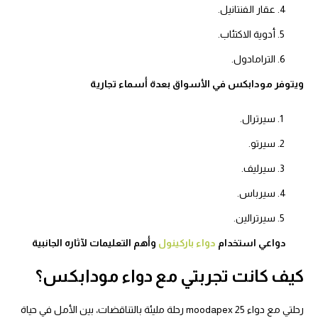
عقار الفنتانيل.
أدوية الاكتئاب.
الترامادول.
ويتوفر مودابكس في الأسواق بعدة أسماء تجارية
سيرترال.
سيرتو.
سيرليف.
سيرباس.
سيرترالين.
دواعي استخدام
دواء باركينول
وأهم التعليمات لآثاره الجانبية
كيف كانت تجربتي مع دواء مودابكس؟
رحلتي مع دواء moodapex 25 رحلة مليئة بالتناقضات، بين الأمل في حياة