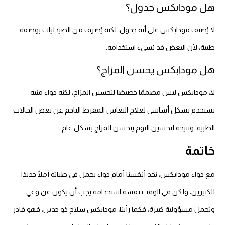
هل مودابكس جدول؟
لا يُصنف مودابكس على أنه جدول، لكنه يُصرف من الصيدليات بوصفة
طبية، لأن البعض قد يُسيء استخدامه.
هل مودابكس يحسن المزاج؟
لا، مودابكس ليس مصممًا خصيصًا لتحسين المزاج، لكنه دواء منبه
يستخدم بشكل أساسي لعلاج النعاس المفرط الناجم عن بعض الحالات
الطبية، ونتيجة لتحسين النوم يتحسن المزاج بشكل عام.
خاتمة
مع دواء مودابكس، نجد أنفسنا أمام دواء يحمل في طياته أملًا جديدًا
للكثيرين، ولكن في الوقت نفسه استخدامه يجب أن يكون عن وعي
وتحمل مسؤولية كبيرة، فكما رأينا، مودابكس سلاح ذو حدين، فهو قادر