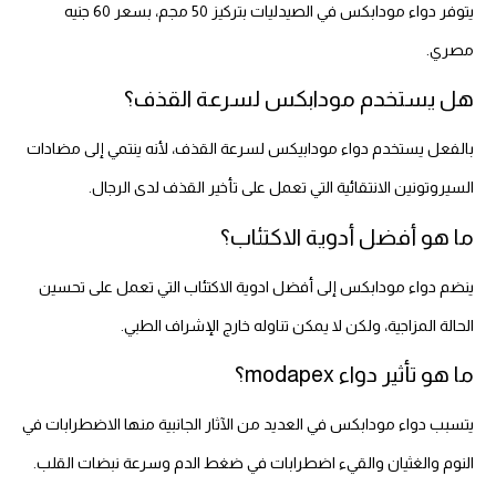
يتوفر دواء مودابكس في الصيدليات بتركيز 50 مجم، بسعر 60 جنيه
مصري.
هل يستخدم مودابكس لسرعة القذف؟
بالفعل يستخدم دواء مودابيكس لسرعة القذف، لأنه ينتمي إلى مضادات
السيروتونين الانتقائية التي تعمل على تأخير القذف لدى الرجال.
ما هو أفضل أدوية الاكتئاب؟
ينضم دواء مودابكس إلى أفضل ادوية الاكتئاب التي تعمل على تحسين
الحالة المزاجية، ولكن لا يمكن تناوله خارج الإشراف الطبي.
ما هو تأثير دواء modapex؟
يتسبب دواء مودابكس في العديد من الآثار الجانبية منها الاضطرابات في
النوم والغثيان والقيء اضطرابات في ضغط الدم وسرعة نبضات القلب.