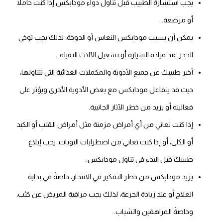
يجب استشارة الطبيب قبل تناول دواء مودابكس إذا كنت حاملاً
أو مرضعة.
يمكن أن يسبب مودابكس النعاس أو الدوخة، لذلك يجب توخي
الحذر عند قيادة السيارة أو تشغيل الآلات الثقيلة.
أخبر طبيبك عن جميع الأدوية والمكملات الغذائية التي تتناولها،
حيث قد يتفاعل مودابكس مع بعض الأدوية الأخرى ويؤثر على
فعاليته أو يزيد من خطر الآثار الجانبية.
إذا كنت تعاني من أي أمراض مزمنة مثل أمراض القلب أو الكبد
أو الكلى، أو إذا كنت تعاني من اضطرابات النوبات، يجب إبلاغ
طبيبك قبل البدء في تناول مودابكس.
يزيد مودابكس من خطر التفكير في الانتحار، خاصةً في بداية
العلاج أو عند زيادة الجرعة، لذلك يجب مراقبة المريض عن كثب،
وخاصةً المراهقين والشباب.