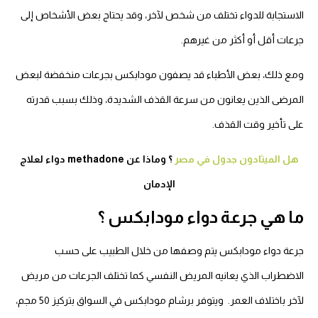
الاستجابة للدواء تختلف من شخص لآخر، وقد يحتاج بعض الأشخاص إلى
جرعات أقل أو أكثر من غيرهم.
ومع ذلك، بعض الأطباء قد يصفون مودابكس بجرعات منخفضة لبعض
المرضى الذين يعانون من سرعة القذف الشديدة، وذلك بسبب قدرته
على تأخير وقت القذف.
هل الميثادون جدول في مصر
؟ وماذا عن methadone دواء لعلاج
الإدمان
ما هي جرعة دواء مودابكس ؟
جرعة دواء مودابكس يتم وصفها من خلال الطبيب على حسب
الاضطراب الذي يعانيه المريض النفسي كما تختلف الجرعات من مريض
لآخر باختلاف العمر.
ويتوفر برشام مودابكس في السواق بتركيز 50 مجم،