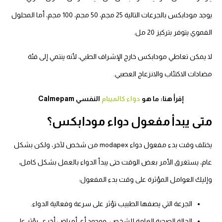
يوجد مودابكس بالجرعات التالية 25 مجم، 50 مجم، 100 مجم،
أما المحلول
الفموي يتوفر بتركيز 20 مل.
لا يمكن تعاطي مودابكس خارج الإشراف الطبي، لأنه ينتمي إلى فئة
مضادات الاكتئاب والانزعاج العصبي.
إقرأ هنا: ما هو
دواء كالميبام
النفسي Calmepam
متى يبدأ مفعول دواء مودابكس؟
يختلف وقت بدء مفعول دواء modapex من شخص لآخر، ولكن بشكل
عام، يستغرق الأمر بعض الوقت حتى يبدأ الدواء بالعمل بشكل كامل،
وإليك العوامل المؤثرة على وقت بدء المفعول:
الجرعة التي يصفها الطبيب تؤثر على سرعة وفعالية الدواء.
الحالة الصحية العامة للشخص، ووجود أي أمراض أخرى، يؤثر على