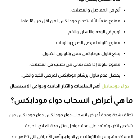
آلم في المفاصل والعضلات.
ممنوع منعاً باتاً استخدام مودابكس لمن اقل من 18 عاما.
تورم في الوجه واللسان والفم.
ممنوع تناوله لمرضى الصرع والنوبات.
يمنع تناول مودابكس ممن يتناولون الكحول.
ممنوع تناوله إذا كنت تعاني من تصلب في العضلات.
يفضل عدم تناول برشام مودابكس لمرضى الكبد والكلى.
دواء دوجماتيل
أهم التعليمات والآثار الجانبية ودواعي الاستعمال
ما هي أعراض انسحاب دواء مودابكس؟
تختلف شدة ومدة أعراض انسحاب دواء مودابكس دواء مودابكس من
شخص لآخر، وتعتمد على عدة عوامل مثل مدة العلاج، الجرعة
المستخدمة، وسرعة التوقف عن الدواء، وأهم الأعراض التي تظهر عند