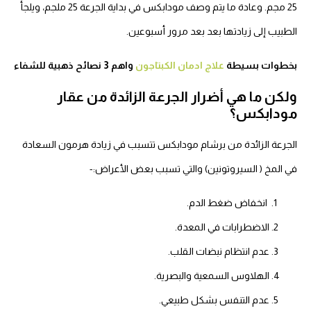
25 مجم.
وعادة ما يتم وصف مودابكس في بداية الجرعة 25 ملجم، ويلجأ
الطبيب إلى زيادتها بعد بعد مرور أسبوعين.
بخطوات بسيطة
علاج ادمان الكبتاجون
واهم 3 نصائح ذهبية للشفاء
ولكن ما هي أضرار الجرعة الزائدة من عقار
مودابكس؟
الجرعة الزائدة من برشام مودابكس تتسبب في زيادة هرمون السعادة
في المخ ( السيروتونين) والتي تسبب بعض الأعراض:-
انخفاض ضغط الدم.
الاضطرابات في المعدة.
عدم انتظام نبضات القلب.
الهلاوس السمعية والبصرية.
عدم التنفس بشكل طبيعي.