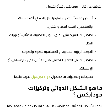
التوقف عن تناول مودابكس فجأة تشمل:
أعراض تشبه أعراض الإنفلونزا مثل الصداع، آلام العضلات
والمفاصل، التعب العام، والغثيان.
اضطرابات المزاج مثل القلق، التوتر، العصبية، الاكتئاب، أو نوبات
البكاء.
الدوخة، الرؤية الضبابية، أو الحساسية للضوء والصوت.
اضطرابات في الجهاز الهضمي مثل الغثيان، القيء، الإسهال، أو
الإمساك.
تعليمات وتحذيرات هامة حول
دواء تجريتول
تعرف عليها
ما هو الشكل الدوائي وتركيزات
مودابكس ؟
يتوفر الأشكال الدوائية لمودابكس على هيئة أقراص محلول فموي
كما