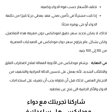
تختلف الأسعار حسب قوة الدواء وكميته.
إذا كنت مشتركًا في تأمين صحي، فقد يغطي جزءًا كبيرًا من تكلفة
الدواء أو حتى يوفره مجانًا.
لذلك، لا يمكن تحديد سعر دقيق لمودابكس دون معرفة هذه التفاصيل،
ولكن بشكل عام يتراوح سعر دواء مودابكس في الصيدليات المصرية
من 80 إلى 100 جنيه.
في النهاية
.. برشام مودابكس من الأدوية الفعالة لعلاج اضطراب القلق
والاكتئاب الشديد، لأنه يعمل على تحسين الحالة المزاجية والتخفيف من
الانزعاج العصبي، لذلك قبل أن تتناوله يجب أن تتعرف على استخدامات
الدواء والأثار الجانبية التي تنتج عن تعاطيه.
شاركنا تجربتك مع دواء
مودابكس، هل ساعدك في