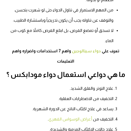
من المهم الاستمرار في تناول الدواء حتى لو شعرت بتحسن،
والتوقف عن تناوله يجب أن يكون تدريجياً وباستشارة الطبيب.
لا تسحق أو تمضغ القرص، بل ابتلع القرص كاملاً مع كوب من
الماء.
تعرف علي
دواء سيتالوجين
واهم 7 استخدامات واضراره واهم
التعليمات
ما هي دواعي استعمال دواء مودابكس ؟
علاج التوتر والقلق الشديد.
التخفيف من الاضطرابات العقلية.
يساعد في علاج اكتئاب الناتج عن الدورة الشهرية.
التخفيف من
أعراض الوسواس القهري
.
علاج حالات الاكتئاب المزمنة والشديدة.