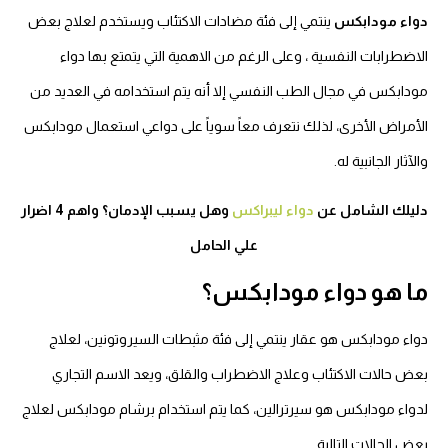
دواء مودابكس
ينتمي إلى فئة مضادات الاكتئاب ويستخدم لعلاج بعض
الاضطرابات النفسية ، وعلى الرغم من الاهمية التي يتمتع بها دواء
مودابكس في مجال الطب النفسي إلا أنه يتم استخدامه في العديد من
الأمراض الأخرى، لذلك نتعرف معاً سوياً على دواعي استعمال مودابكس
والآثار الجانبية له.
دليلك الشامل عن
دواء ليبراكس
وهل يسبب الإدمان؟ واهم 4 اضرار
علي الحامل
ما هو دواء مودابكس؟
دواء مودابكس هو عقار ينتمي إلى فئة مثبطات السيروتونين، لعلاج
بعض حالات الاكتئاب وعلاج الاضطراب والقلق، ويعد الاسم التجاري
لدواء مودابكس هو سيرترالين، كما يتم استخدام برشام مودابكس لعلاج
بعض الحالات التالية.