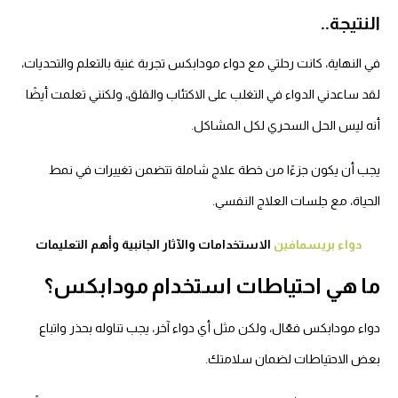
النتيجة..
في النهاية، كانت رحلتي مع دواء مودابكس تجربة غنية بالتعلم والتحديات،
لقد ساعدني الدواء في التغلب على الاكتئاب والقلق، ولكنني تعلمت أيضًا
أنه ليس الحل السحري لكل المشاكل.
يجب أن يكون جزءًا من خطة علاج شاملة تتضمن تغييرات في نمط
الحياة، مع جلسات العلاج النفسي.
دواء بريسمافين
الاستخدامات والآثار الجانبية وأهم التعليمات
ما هي احتياطات استخدام مودابكس؟
دواء مودابكس فعّال، ولكن مثل أي دواء آخر، يجب تناوله بحذر واتباع
بعض الاحتياطات لضمان سلامتك.