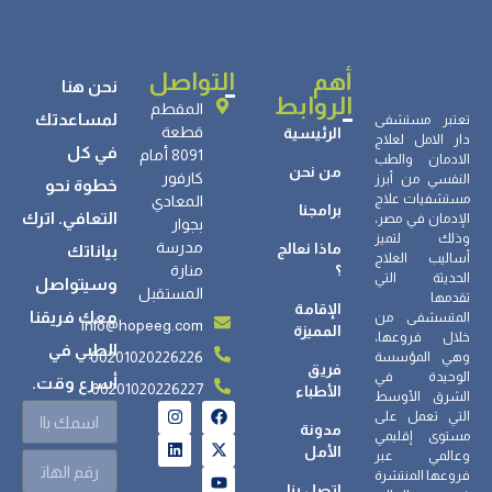
أهم
التواصل
نحن هنا
الروابط
المقطم
لمساعدتك
تعتبر مستشفى
قطعة
الرئيسية
دار الامل لعلاج
في كل
8091 أمام
الادمان والطب
من نحن
كارفور
النفسي من أبرز
خطوة نحو
مستشفيات علاج
المعادي
برامجنا
التعافي. اترك
الإدمان في مصر،
بجوار
وذلك لتميز
مدرسة
ماذا نعالج
بياناتك
أساليب العلاج
؟
منارة
الحديثة التي
وسيتواصل
المستقبل
تقدمها
الإقامة
معك فريقنا
المتسشفى من
info@hopeeg.com
المميزة
خلال فروعها،
الطبي في
00201020226226
وهي المؤسسة
فريق
الوحيدة في
أسرع وقت.
00201020226227
الأطباء
الشرق الأوسط
التي تعمل على
مدونة
مستوى إقليمي
الأمل
وعالمي عبر
فروعها المنتشرة
اتصل بنا