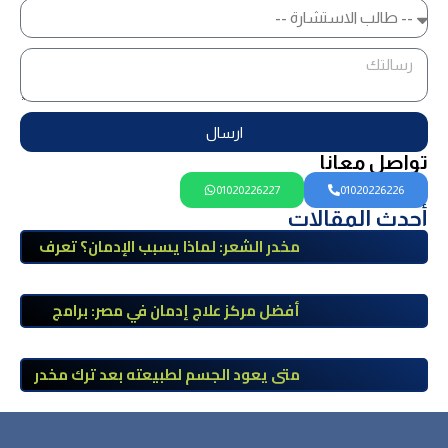
ارسال
تواصل معانا
01020226227
01020226226
أحدث المقالات
مخدر الشعر: لماذا يسبب الإدمان؟ تعرف
على أضراره وأعراضه وطرق العلاج
أفضل مركز علاج إدمان في مصر: برامج
علاج معتمدة وتعافي آمن تحت إشراف
طبي
متى يعود الجسم لطبيعته بعد ترك مخدر
الآيس؟ مراحل التعافي والعوامل المؤثرة