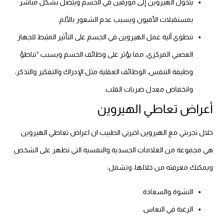
يتحول الهيروين إلى مورفين في الجسم ويتصل بشكل مباشر
بمستقبلات الأفيون ويسبب عدم الشعور بالألم.
تنطوي آلية عمل الهيروين في الجسم على التأثير المثبط للجهاز
العصبي المركزي، مما يؤثر على وظائف الجسم ويسبب “تباطؤ
وظيفة التنفس، الوظائف العقلية مثل الإدراك والتفكير والتذكر،
وانخفاض معدل ضربات القلب.
أعراض تعاطي الهيروين
خلال تجربتي مع الهيروين اخبرني الطبيب ان اعراض تعاطي الهيروين
هي مجموعة من العلامات الجسدية والنفسية التي تظهر على الشخص
ويمكنك معرفته من خلالها، وتشمل:
النشوة والسعادة.
الرغبة في النعاس.