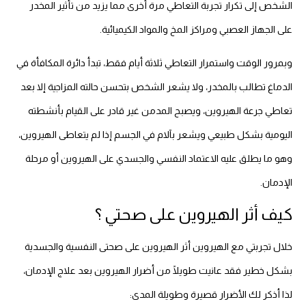
الشخص إلى تكرار تجربة التعاطي مرة أخرى مما يزيد من تأثير المخدر
على الجهاز العصبي ومراكز المخ والمواد الكيميائية.
وبمرور الوقت واستمرار التعاطي ثلاثة أيام فقط، تبدأ دائرة المكافأة في
الدماغ تطالب بالمخدر، ولا يشعر الشخص بتحسن حالته المزاجية إلا بعد
تعاطي جرعة الهيروين، ويصبح المدمن غير قادر على القيام بأنشطته
اليومية بشكل طبيعي ويشعر بآلام في الجسم إذا لم يتعاطى الهيروين،
وهو ما يطلق عليه الاعتماد النفسي والجسدي على الهيروين أو مرحلة
الإدمان.
كيف أثر الهيروين على صحتي ؟
خلال تجربتي مع الهيروين أثر الهيروين على صحتى النفسية والجسدية
بشكل خطير فقد عانيت طويلًا من أضرار الهيروين بعد علاج الإدمان،
لذا أذكر لك الأضرار قصيرة وطويلة المدى: