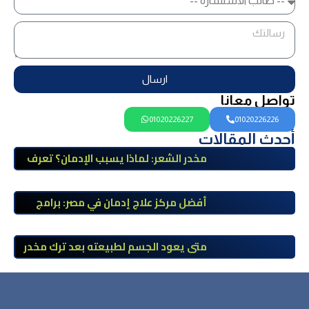
ارسال
تواصل معانا
01020226227
01020226226
أحدث المقالات
مخدر الشعر: لماذا يسبب الإدمان؟ تعرف
على أضراره وأعراضه وطرق العلاج
أفضل مركز علاج إدمان في مصر: برامج
علاج معتمدة وتعافي آمن تحت إشراف
طبي
متى يعود الجسم لطبيعته بعد ترك مخدر
الآيس؟ مراحل التعافي والعوامل المؤثرة