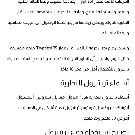
الجرعات الآمنة لعقار Tryptizol يحددها الطبيب وفقًا للحالة الطبية
والعمر والاستجابة للعلاج، وعادة يبدأ بجرعات منخفضة لتجنب الآثار
الجانبية للدواء، ويمكن زيادتها تدريجيًا لاحقًا للوصول إلى الجرعة المناسبة
والفعالة لحالتك.
وبشكل عام تصل جرعة البالغين من عقار Tryptizol 75 ملجم مقسمة
خلال اليوم، ولا يجب أن تتجاوز الجرعة 150 ملجم، ولا ينصح باستخدام دواء
تربتيزول للأطفال أقل من عمر 18 عامًا.
أسماء تربتيزول التجارية
أسماء تربتيزول التجارية هي “أميزول، ميتريل، ساروتين، أنيكسيول،
أبتونيك، جيروكسيل”، ويتوفر تربتيزول بعدة أشكال في الصيدليات
أقراص 50 ملجم و25 ملجم.
نصائح استخدام دواء تريبتزول