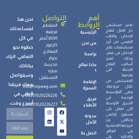
أهم
التواصل
نحن هنا
الروابط
تعتبر مستشفى
المقطم
لمساعدتك
دار الامل لعلاج
قطعة
الرئيسية
الادمان والطب
في كل
8091 أمام
النفسي من أبرز
من نحن
كارفور
خطوة نحو
مستشفيات علاج
المعادي
الإدمان في مصر،
برامجنا
التعافي. اترك
بجوار
وذلك لتميز
أساليب العلاج
مدرسة
ماذا نعالج
بياناتك
الحديثة التي
؟
منارة
وسيتواصل
تقدمها
المستقبل
المتسشفى من
الإقامة
معك فريقنا
info@hopeeg.com
خلال فروعها،
المميزة
وهي المؤسسة
الطبي في
00201020226226
الوحيدة في
فريق
أسرع وقت.
الشرق الأوسط
00201020226227
الأطباء
التي تعمل على
مستوى إقليمي
مدونة
وعالمي عبر
الأمل
فروعها المنتشرة
في العالم،
اتصل بنا
والحائزة على