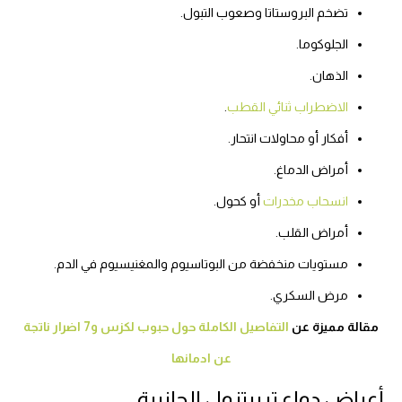
تضخم البروستاتا وصعوب التبول.
الجلوكوما.
الذهان.
الاضطراب ثنائي القطب
.
أفكار أو محاولات انتحار.
أمراض الدماغ.
انسحاب مخدرات
أو كحول.
أمراض القلب.
مستويات منخفضة من البوتاسيوم والمغنيسيوم في الدم.
مرض السكري.
مقالة مميزة عن
التفاصيل الكاملة حول حبوب لكزس و7 اضرار ناتجة
عن ادمانها
أعراض دواء تريبتزول الجانبية