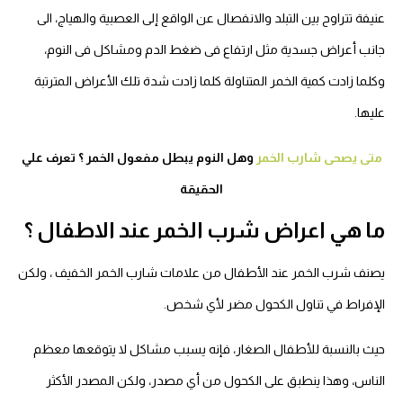
عنيفة تتراوح بين التبلد والانفصال عن الواقع إلى العصبية والهياج، الى
جانب أعراض جسدية مثل ارتفاع فى ضغط الدم ومشاكل فى النوم،
وكلما زادت كمية الخمر المتناولة كلما زادت شدة تلك الأعراض المترتبة
عليها.
متى يصحى شارب الخمر
وهل النوم يبطل مفعول الخمر ؟ تعرف علي
الحقيقة
ما هي اعراض شرب الخمر عند الاطفال ؟
يصنف شرب الخمر عند الأطفال من علامات شارب الخمر الخفيف ، ولكن
الإفراط في تناول الكحول مضر لأي شخص.
حيث بالنسبة للأطفال الصغار، فإنه يسبب مشاكل لا يتوقعها معظم
الناس،
وهذا ينطبق على الكحول من أي مصدر، ولكن المصدر الأكثر