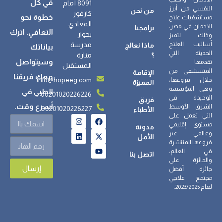
في كل
8091 أمام
النفسي من أبرز
من نحن
كارفور
خطوة نحو
مستشفيات علاج
المعادي
الإدمان في مصر،
برامجنا
التعافي. اترك
بجوار
وذلك لتميز
أساليب العلاج
مدرسة
ماذا نعالج
بياناتك
الحديثة التي
؟
منارة
وسيتواصل
تقدمها
المستقبل
المتسشفى من
الإقامة
معك فريقنا
info@hopeeg.com
خلال فروعها،
المميزة
وهي المؤسسة
الطبي في
00201020226226
الوحيدة في
فريق
أسرع وقت.
الشرق الأوسط
00201020226227
الأطباء
التي تعمل على
مستوى إقليمي
مدونة
وعالمي عبر
الأمل
فروعها المنتشرة
في العالم،
اتصل بنا
والحائزة على
إرسال
جائزة أفضل
مجتمع علاجي
لعام 2023/2025.