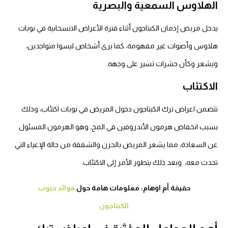
الهلاوس السمعية والبصرية
يدخل مريض إدمان الكبتاجون أثناء فترة الأعراض الانسحابية في نوبات
هلاوس وأصوات غير مفهومة، كما يرى أشخاص ليسوا متواجدين،
ويشعر وكأن حشرات تسير على وجهه.
الاكتئاب
تتضمن اعراض ترك الكبتاجون دخول المريض في نوبات اكتئاب، وذلك
بسبب انخفاض هرمون الأندروفين في المخ، وهو الهرمون المسئول
عن السعادة، مما يشعر المريض بالحزن والشفقة من حالة الإعياء التي
تحدث معه، وبعد ذلك يتطور الأمر إلى الاكتئاب.
حقيقة أم اوهام: معلومات هامة حول
فوائد حبوب
الكبتاجون