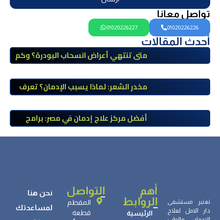
تواصل معانا
01020226227
01020226226
أحدث المقالات
متى تنتهي أعراض انسحاب البودرة؟ وكم
تستمر وكيف يمكن تخفيفها؟
مخدر الشعر: لماذا يسبب الإدمان؟ تعرف
على أضراره وأعراضه وطرق العلاج
أفضل مركز علاج إدمان في مصر: برامج
علاج معتمدة وتعافي آمن تحت إشراف
طبي
أهم
التواصل
نحن هنا
الروابط
تعتبر مستشفى
المقطم
لمساعدتك
دار الامل لعلاج
قطعة
الرئيسية
الادمان والطب