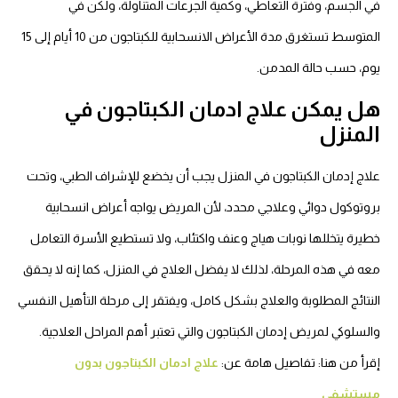
في الجسم، وفترة التعاطي، وكمية الجرعات المتناولة، ولكن في
المتوسط تستغرق مدة الأعراض الانسحابية للكبتاجون من 10 أيام إلى 15
يوم، حسب حالة المدمن.
هل يمكن علاج ادمان الكبتاجون في
المنزل
علاج إدمان الكبتاجون في المنزل يجب أن يخضع للإشراف الطبي، وتحت
بروتوكول دوائي وعلاجي محدد، لأن المريض يواجه أعراض انسحابية
خطيرة يتخللها نوبات هياج وعنف واكتئاب، ولا تستطيع الأسرة التعامل
معه في هذه المرحلة، لذلك لا يفضل العلاج في المنزل، كما إنه لا يحقق
النتائج المطلوبة والعلاج بشكل كامل، ويفتقر إلى مرحلة التأهيل النفسي
والسلوكي لمريض إدمان الكبتاجون والتي تعتبر أهم المراحل العلاجية.
إقرأ من هنا: تفاصيل هامة عن:
علاج ادمان الكبتاجون بدون
مستشفى