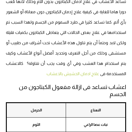
تساعد الأعشاب في علاج ادمان الكبتاجون بدون الآم وذلك لأنها تلعب
دورا هاما للغاية في كيفية علاج إدمان الكبتاجون دون معاناة أو الشعور
بأي ألم، كما تساعد كثيرا في طرد السموم من الجسم ولهذا السبب تم
استخدامها في علاج بعض الحالات التي يتعاطى الكبتاجون بكميات قليلة
ولكن لابد وحتماً أن يتم تناول هذه الأعشاب تحت أشراف من طبيب أو
مستشفى وذلك من أجل التعرف وتحديد أفضل أنواع الأعشاب وكيف
يتم استخدام هذا العشب وفي أي وقت يجب أن تتناوله؟ كالاعشاب
المستخدمة فى
علاج ادمان الحشيش بالاعشاب
اعشاب تساعد فى ازالة مفعول الكبتاجون من
الجسم
النعناع
الحرمل
نبات عصا الراعي
الثوم