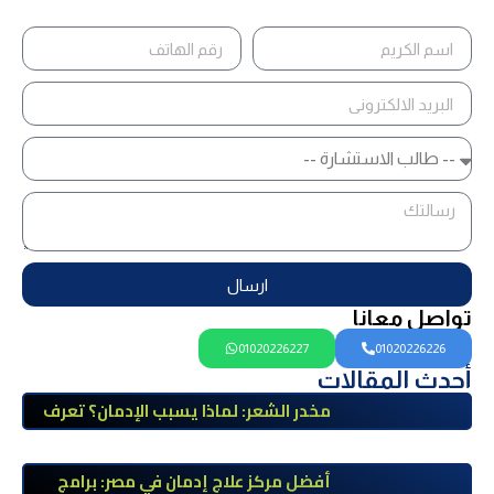
ارسال
تواصل معانا
01020226227
01020226226
أحدث المقالات
مخدر الشعر: لماذا يسبب الإدمان؟ تعرف
على أضراره وأعراضه وطرق العلاج
أفضل مركز علاج إدمان في مصر: برامج