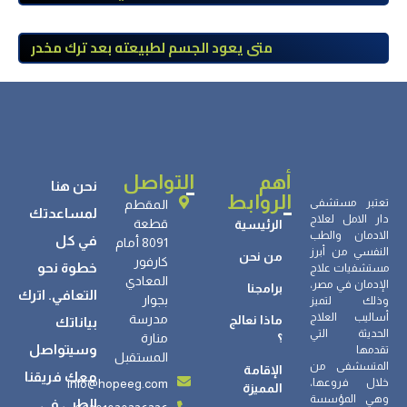
علاج معتمدة وتعافي آمن تحت إشراف
طبي
متى يعود الجسم لطبيعته بعد ترك مخدر
الآيس؟ مراحل التعافي والعوامل المؤثرة
أهم
التواصل
نحن هنا
الروابط
تعتبر مستشفى
المقطم
لمساعدتك
دار الامل لعلاج
قطعة
الرئيسية
الادمان والطب
في كل
8091 أمام
النفسي من أبرز
من نحن
كارفور
خطوة نحو
مستشفيات علاج
المعادي
الإدمان في مصر،
برامجنا
التعافي. اترك
بجوار
وذلك لتميز
أساليب العلاج
مدرسة
ماذا نعالج
بياناتك
الحديثة التي
؟
منارة
وسيتواصل
تقدمها
المستقبل
المتسشفى من
الإقامة
معك فريقنا
info@hopeeg.com
خلال فروعها،
المميزة
وهي المؤسسة
الطبي في