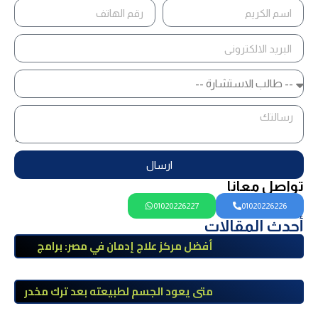
ارسال
تواصل معانا
01020226227
01020226226
أحدث المقالات
أفضل مركز علاج إدمان في مصر: برامج
علاج معتمدة وتعافي آمن تحت إشراف
طبي
متى يعود الجسم لطبيعته بعد ترك مخدر
الآيس؟ مراحل التعافي والعوامل المؤثرة