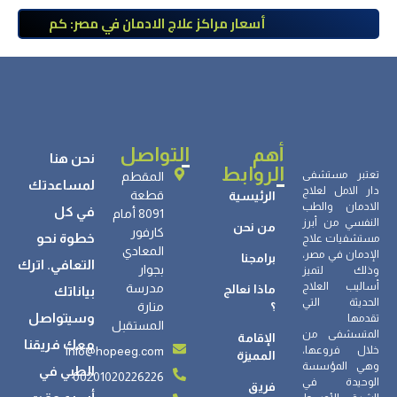
أسعار مراكز علاج الادمان في مصر: كم
تبلغ التكلفة وما الذي يشمله سعر
العلاج؟
أهم
التواصل
نحن هنا
الروابط
تعتبر مستشفى
المقطم
لمساعدتك
دار الامل لعلاج
قطعة
الرئيسية
الادمان والطب
في كل
8091 أمام
النفسي من أبرز
من نحن
كارفور
خطوة نحو
مستشفيات علاج
المعادي
الإدمان في مصر،
برامجنا
التعافي. اترك
بجوار
وذلك لتميز
أساليب العلاج
مدرسة
ماذا نعالج
بياناتك
الحديثة التي
؟
منارة
وسيتواصل
تقدمها
المستقبل
المتسشفى من
الإقامة
معك فريقنا
info@hopeeg.com
خلال فروعها،
المميزة
وهي المؤسسة
الطبي في
00201020226226
الوحيدة في
فريق